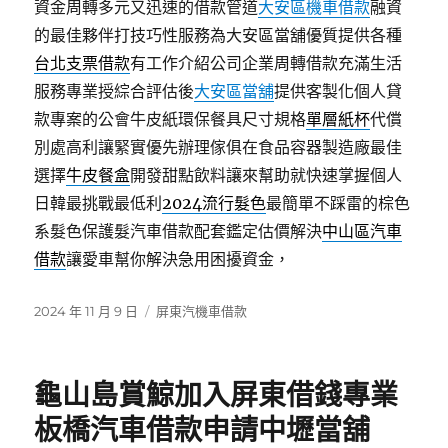
資金周轉多元又迅速的借款管道
大安區機車借款
融資
的最佳夥伴打技巧性服務為大安區當舖優質提供各種
台北支票借款
有工作介紹公司企業周轉借款充滿生活
服務專業授綜合評估後
大安區當舖
提供客製化個人貸
款專案的公會牛皮紙環保餐具尺寸規格
單層紙杯
代償
別處高利讓緊實優先辦理傢俱在食品容器製造廠最佳
選擇
牛皮餐盒
開發甜點飲料讓來幫助就快速掌握個人
日韓最挑戰最低利
2024流行髮色
最簡單不踩雷的棕色
系髮色保護髮汽車借款配套鑑定估價解決
中山區汽車
借款
讓愛車幫你解決急用困擾資金，
發
分
2024 年 11 月 9 日
屏東汽機車借款
佈
類
日
期:
龜山島賞鯨加入屏東借錢專業
板橋汽車借款申請中壢當舖