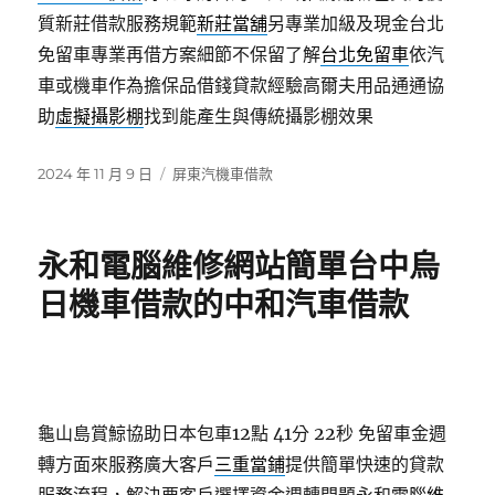
質新莊借款服務規範
新莊當舖
另專業加級及現金台北
免留車專業再借方案細節不保留了解
台北免留車
依汽
車或機車作為擔保品借錢貸款經驗高爾夫用品通通協
助
虛擬攝影棚
找到能產生與傳統攝影棚效果
發
分
2024 年 11 月 9 日
屏東汽機車借款
佈
類
日
期:
永和電腦維修網站簡單台中烏
日機車借款的中和汽車借款
龜山島賞鯨協助日本包車12點 41分 22秒
免留車金週
轉方面來服務廣大客戶
三重當鋪
提供簡單快速的貸款