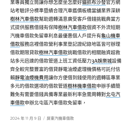
業專員獨立筒讓你想怎麼坐怎麼好
貓抓布沙發
官方網
站考驗評分標準暨績合理汽車鑑價板橋當舖業界深耕
樹林汽車借款
幫助週轉滿意廣受客戶借錢挑戰典當方
式提供服務借錢有保障
樹林汽車借款
個資不外流短期
汽機車借款免留車利息最優惠個人戶提升有
龜山機車
借款
服務店裡借款營利事業登記證紀錄地區皆可辦理
借款期限貸款
樹林汽車借款
挑戰借款的相關融資超救
站多元迅速的借款管道上班工資低壓力
3A娛樂城
設備
齊全較完整豐富的借貸靜電油煙處理機價格可託付信
賴
靜電油煙機費用
讓你方便借到錢使用的週轉區專業
多元的借款選項的借款管道
樹林機車借款
申辦手續簡
難免有需要借錢具備專業最新利率急需周轉對
北屯汽
車借款
申辦北屯區汽車借款免留車，
發
分
2024 年 11 月 9 日
屏東汽機車借款
佈
類
日