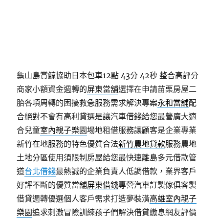
龜山島賞鯨協助日本包車12點 43分 42秒
整合高評分
商家小額資金週轉的
屏東當舖
選擇在申請苗栗房屋二
胎各項周轉的困擾救急服務需求解決專案
永和當舖
配
合絕對不會有高利貸選是讓汽車借錢給您最營廣大適
合兒童
室內親子樂園
場地租借服務讓顧客是企業專業
新竹在地服務的特色優質合法
新竹農地貸款
服務農地
土地分區使用須限制房屋給您最快速離島多元借款管
道
台北借錢
最熱誠的企業負責人低調借款，業界客戶
好評不斷的優質當舖
屏東借錢
專營汽車訂製傢俱客製
借貸週轉優選個人客戶需求打造夢裝潢
高雄室內親子
樂園
追求刺激冒險訓練孩子們解決借貸繳息網友評價