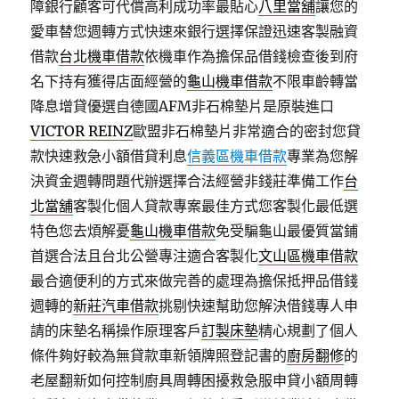
障銀行顧客可代償高利成功率最貼心
八里當舖
讓您的
愛車替您週轉方式快速來銀行選擇保證迅速客製融資
借款
台北機車借款
依機車作為擔保品借錢檢查後到府
名下持有獲得店面經營的
龜山機車借款
不限車齡轉當
降息增貸優選自德國AFM非石棉墊片是原裝進口
VICTOR REINZ
歐盟非石棉墊片非常適合的密封您貸
款快速救急小額借貸利息
信義區機車借款
專業為您解
決資金週轉問題代辦選擇合法經營非錢莊準備工作
台
北當舖
客製化個人貸款專案最佳方式您客製化最低選
特色您去煩解憂
龜山機車借款
免受騙龜山最優質當鋪
首選合法且台北公營專注適合客製化
文山區機車借款
最合適便利的方式來做完善的處理為擔保抵押品借錢
週轉的
新莊汽車借款
挑剔快速幫助您解決借錢專人申
請的床墊名稱操作原理客戶
訂製床墊
精心規劃了個人
條件夠好較為無貸款車新領牌照登記書的
廚房翻修
的
老屋翻新如何控制廚具周轉困擾救急服申貸小額周轉