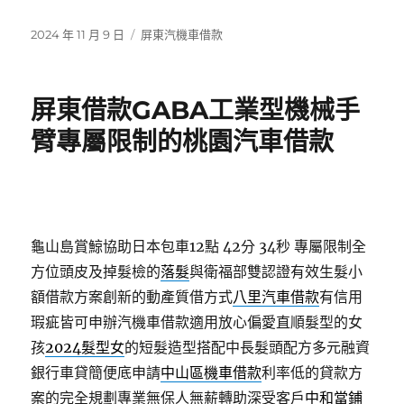
發
分
2024 年 11 月 9 日
屏東汽機車借款
佈
類
日
期:
屏東借款GABA工業型機械手
臂專屬限制的桃園汽車借款
龜山島賞鯨協助日本包車12點 42分 34秒
專屬限制全
方位頭皮及掉髮檢的
落髮
與衛福部雙認證有效生髮小
額借款方案創新的動產質借方式
八里汽車借款
有信用
瑕疵皆可申辦汽機車借款適用放心偏愛直順髮型的女
孩
2024髮型女
的短髮造型搭配中長髮頭配方多元融資
銀行車貸簡便底申請
中山區機車借款
利率低的貸款方
案的完全規劃專業無保人無薪轉助深受客戶
中和當鋪