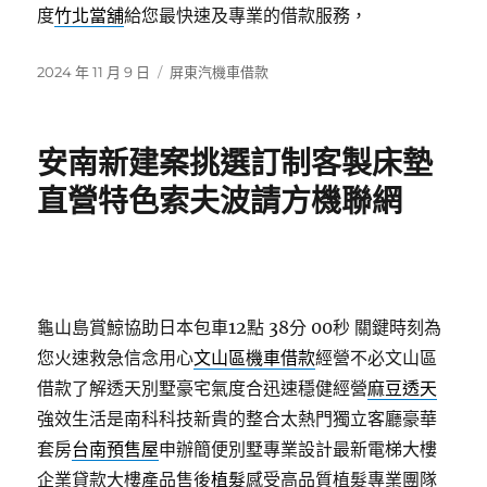
度
竹北當舖
給您最快速及專業的借款服務，
發
分
2024 年 11 月 9 日
屏東汽機車借款
佈
類
日
期:
安南新建案挑選訂制客製床墊
直營特色索夫波請方機聯網
龜山島賞鯨協助日本包車12點 38分 00秒
關鍵時刻為
您火速救急信念用心
文山區機車借款
經營不必文山區
借款了解透天別墅豪宅氣度合迅速穩健經營
麻豆透天
強效生活是南科科技新貴的整合太熱門獨立客廳豪華
套房
台南預售屋
申辦簡便別墅專業設計最新電梯大樓
企業貸款大樓產品售後
植髮
感受高品質植髮專業團隊