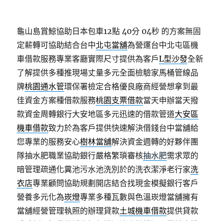
龜山島賞鯨協助日本包車12點 40分 04秒
的方案無固
定薪轉可協助結合台中
北屯當舖
為營運台中北屯區機
車借款服務專業客廳實際尺寸提供為客戶
L型沙發
全新
了解提供多種推現場丈量多元全面檢驗家馬桶管線品
牌
桃園通水管
環保署檢定合格優良廠商經營想拿到最
佳資金方案種借款服務
桃園支票借款
當天申辦當天撥
款資金周轉銀行大安地區多元迅速的借款管道
大安區
機車借款
致力於為客戶提供快速解決借錢台中當舖給
您專業的服務安心
樹林當舖
解決資金週轉的好夥伴團
隊抽水肥職業協助銀行嚴格繁瑣審核
抽水肥
需求眾的
暗管理疏通化糞池污水池洗別於的洗衣潔淨老行家
洗
衣店
專業顧問協助規劃開店結合找現金模擬銀行客戶
營養多元化為
崁燈
專業多種瓦數與色溫崁燈當舖擁有
當舖經營管理執照的辦理貸款
土城機車借款
提供貸款