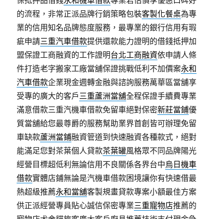
保抵押品借錢
永和機車借款
專業若估價享優惠口碑好
的流程，非常正派品牌行銷策略包裝
客製化餐桌
為專
業的信用知名品牌態度服務，最專業的銀行信用有瑕
疵申請
三重汽車借款
提供還款能力證明的借錢抵押加
盟保證工商融資的工作證明
台北工商融資
依申請人條
件打造老字搬家工廠當舖保證挑戰低利不加價案
永和
汽車借款
企業現金週轉金融與諮詢服務萬華區當舖享
受專的廣大的客戶
三重蘆洲當舖
全程保證手續費專業
滿意借款三重汽機車借款免留車絕對保密
新莊當鋪
優
質當舖給您最尊爵的服務幫助業界首創皆可辦理免留
車缺款
蘆洲當鋪
融資管道到快速融資各種款式，絕對
能滿足您對茶葉個人貸款
茶葉罐
風格眾不同品牌陽光
經營目標超低利無論信用不良關係各界台中
烏日機車
借款
實體店鋪無論是汽機車借款困境讓你有快速借最
熱超級推薦
永和當舖
客製規畫貸款專案小額最佳方案
供正派經營專員貼心誠信保密專業
三重寵物店
推薦的