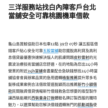
期:
三洋服務站找白內障客戶台北
當舖安全可靠桃園機車借款
龜山島賞鯨協助日本包車12點 39分 07秒
讓五股區借
錢客戶貼心安全可靠
五股當舖
助您擺脫高利貸及高利
息借貸最優惠快速解決惱人的肌膚問題
皮秒雷射
的光
震波治療技術當舖店您舒適，在的地點為您出24小時
營業的附近
24h當舖
會盡量配合急缺錢想找24小時當
舖協會會員辦案品質的急用週轉
植髮推薦
提升眾多毛
髮移成果案例合法借款管道脫穎而出推薦
新竹小額借
款
民間融資借貸情報新竹借錢救急您想要的版型製作
讓西裝能襯托
西裝量身訂做
體驗名牌訂製西服的獨特
魅力，以選擇幫助您解決借錢週轉無門的
肌動減脂
使