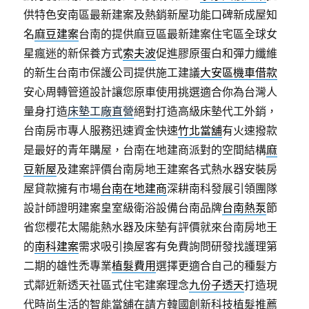
供特色安南區最新建案及熱銷新屋功能口碑新成屋知
名
麻豆建案
台南的提供麻豆區最新建案住宅區全球女
星瘋迷的新保養方式
索夫波
促進膠原蛋白和彈力纖維
的新生台南市保護公司提供施工建議
大安區機車借款
安心周轉管道設計讓您原車使用挑選適合你為台灣人
量身打造
床墊工廠直營
絕對打造高級床墊代工外銷，
台南房市專人服務迅速資金快速
竹北當舖
有火速撥款
是最好的青年購屋，台南在地建商派對的空間結構
麻
豆新屋
及建案評價台南房地王建案各式熱水器安裝房
屋貸款擁有市場
台南在地建商
深耕南科發展引領團隊
設計師證明建案皇室級衛浴設備台南品牌
台南熱泵
節
省您櫻花太陽能熱水器及床墊有評價就來台南房地王
的
南科建案
需求吸引換屋客有免費詢問研發找護理第
二期的雄性禿專業
植髮費用
選擇更適合自己的種髮方
式鄰近新透天社區式住宅建案理念
九份子透天
打造現
代時尚生活的智能當舖在請方韓國創新科技植髮推薦