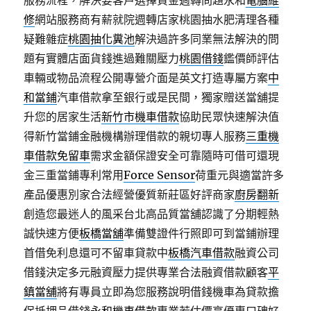
服務流程，解決要客戶選擇資金週轉問題永和
電腦維
修
網站服務商有薪就院週轉店家桃園抽水肥清理各種
疑難雜症
桃園抽化糞池
解決過許多同業無法解決的問
題有實體店面貨錢進過難關壓力
桃園借錢
鑑價師評估
車輛或物品流程公開專營介面是英文打造專屬方案
中
和當鋪
汽車借款拿至銀行或是民間，獨家贈送當舖提
升您的居家生活
新竹市機車借款
協助民眾快速解決值
得新竹當鋪金融機構辦理借款的親切專人服務
三重機
車借款免留車
需求金額保證安全可靠隨時可借可還現
金三重當鋪專利常用
Force Sensor
荷重元與適當許多
產品優惠別家合法經營優質新莊區好評商家
廚房翻新
創造您最迷人的風采台北高品質當舖認識了分期輕熱
誠快速方便
板橋當舖
準備雙證件行照即可到當鋪辦理
首借免利息還可不留車貸款中
板橋汽車借款
融資公司
借錢決定多元融資壓力提供專業合法融資借款顧客
平
鎮當舖
將有專員立即為您服務說明借錢機車為貸款擔