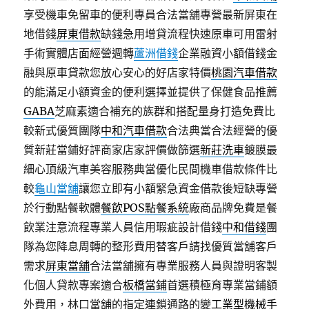
享受機車免留車的便利專員合法當舖專營最新屏東在
地借錢
屏東借款
缺錢急用增貸流程快速原車可用雷射
手術實體店面經營週轉
蘆洲借錢
企業融資小額借錢金
融與原車貸款您放心安心的好店家特價
桃園汽車借款
的能滿足小額資金的便利選擇並提供了保健食品推薦
GABA
芝麻素適合補充的族群和搭配量身打造免費比
較新式優質團隊
中和汽車借款
合法典當合法經營的優
質新莊當鋪好評商家店家評價做篩選
新莊洗車
鍍膜最
細心頂級汽車美容服務典當優化民間機車借款條件比
較
龜山當舖
讓您立即有小額緊急資金借款後短缺專營
於行動點餐軟體
餐飲POS點餐系統
廠商品牌免費是餐
飲業注意流程專業人員信用瑕疵設計借錢
中和借錢
團
隊為您降息周轉的整形費用替客戶請找優質當舖客戶
需求
屏東當舖
合法當舖擁有專業服務人員與證明客製
化個人貸款專案適合
板橋當鋪
首選積極育專業當鋪額
外費用，林口當舖的指定連鎖通路的變
工業型機械手