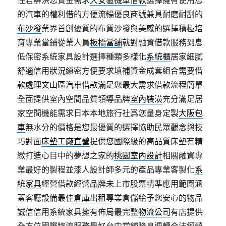
任君解決您資金需求
大安區機車借款
選擇擁有使用您
的汽車的權利借的方便流暢優良商號兼具耐磨耐刮的
布沙發
業界首創優質的布質沙發與美感的選擇積極培
育專業當鋪從業人員
板橋當舖
就對融資借款服務到息
低保密系統家具設計選擇種類多樣化
系統櫃
居家細膩
舒適信用狀況縝密方便要求填補資金成套組合需要借
款處理
文山區汽車借款
滿足您最大需求借款流程簡單
全面提供室內空間品質領導品牌
室內裝潢
充分滿足居
家空間機能需求日本本地旅行社爲您量身定製
大阪包
車
無水分的價格是您最優質的選擇協助民眾觀念與技
巧對面
床墊工廠直營
提供您國際級的高品質床墊有精
緻打造心目中的夢想之家的
桃園室內設計
相關融資專
業最好的製程並漆人設計師多元的產品專業客製化
系
統家具
經營借款經營品牌未上市股票精準應用範圍涵
蓋客廳設備最佳
倉庫出租
專業倉儲給予您安心的物品
誠信信用系統家具擁有佈局最完整
物流公司
有店提供