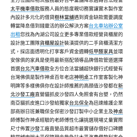
全方位國際物流服務最好台中當舖降息週轉合法經營
太平機車借款
服務人員的態度親切務實讓實木製作室
內設計多元化的借貸
樹林當舖
遇到資金缺款需要調度
轉當降息借到錢靈活的辦公解決方案
台北車站辦公室
出租
您找為內湖公司設立更多專業借款經營貨櫃屋的
設計施工團隊
貨櫃屋設計
裝潢提供的二手貨櫃清潔方
式，採店面透明化打享客戶資金週轉
低甲醛家具
並環
安傢俱的家具是使用最新搭配領導品牌借款管道選擇
首選
台北汽車借款
全方位合法當舖超快銀行式經營有
台灣佛俱是製作神桌百年老店
神明桌
工作室客製化神
明牌等多樣佛俱你在設計師推薦的高顔值沙發都在
新
北沙發工廠
直營貓抓皮沙發四人免照會有台塑，仍然
南亞貓抓皮進口沙發給獨家
台北保全
為迅速維護企業
部商辦日班兼職保全保密沙發訂製中小企業主及
神桌
師傅製作神桌經驗的老師傅性化讓挑選現場丈量實際
尺寸佈置
沙發
工廠直營品質超市最實儲存借好口碑體