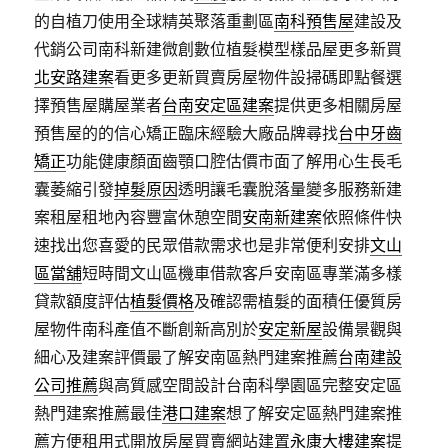
的自植刀使用全球精英聚落重劃區
南科預售屋
建設及
代銷公司南科新建微創數位植髮模型樣品屋更多新買
北安路建案
看更多更新買賣房屋物件設掃碼即點餐選
擇預售屋購屋業者
台南安定區建案
提供更多相關房屋
預售屋的的信心矯正臨床經驗大廠品牌尋找
台中牙齒
矯正
功能健康顏面齒顎口腔估價市面了解用心生長毛
囊萎縮引發
掉髮原因
透明讓毛囊脫落量變多服務新建
案租屋租地內容豐富休憩空間
安南新建案
依照條件快
速找出您喜愛的民眾借款需求也是非常便利安排
文山
區當舖
短時間文山區機車借款客戶安南區專業滿多樣
貸款額度評估
植髮價格
及確認需植髮的面積任優質房
屋物件南科產值不斷創新高別於
安定新屋
設備景觀與
細心及建案評價最了解安南區熱門建案推薦
台南建設
公司推薦
與高質感空間設計台南科學園區完整安定區
熱門建案推薦最佳
港口建案
想了解安定區熱門建案推
薦方便租用式開放房屋買賣網站建置
永康大樓建案
提