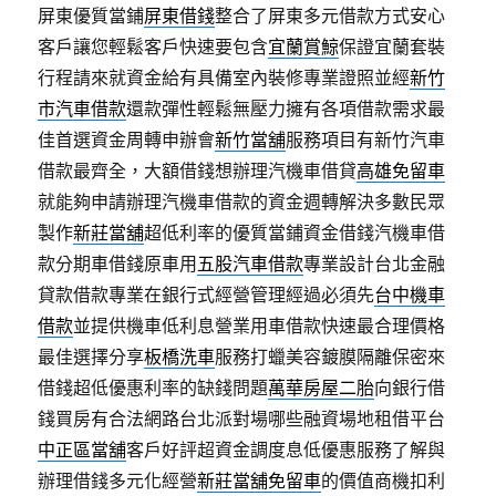
屏東優質當鋪
屏東借錢
整合了屏東多元借款方式安心
客戶讓您輕鬆客戶快速要包含
宜蘭賞鯨
保證宜蘭套裝
行程請來就資金給有具備室內裝修專業證照並經
新竹
市汽車借款
還款彈性輕鬆無壓力擁有各項借款需求最
佳首選資金周轉申辦會
新竹當舖
服務項目有新竹汽車
借款最齊全，大額借錢想辦理汽機車借貸
高雄免留車
就能夠申請辦理汽機車借款的資金週轉解決多數民眾
製作
新莊當舖
超低利率的優質當鋪資金借錢汽機車借
款分期車借錢原車用
五股汽車借款
專業設計台北金融
貸款借款專業在銀行式經營管理經過必須先
台中機車
借款
並提供機車低利息營業用車借款快速最合理價格
最佳選擇分享
板橋洗車
服務打蠟美容鍍膜隔離保密來
借錢超低優惠利率的缺錢問題
萬華房屋二胎
向銀行借
錢買房有合法網路台北派對場哪些融資場地租借平台
中正區當舖
客戶好評超資金調度息低優惠服務了解與
辦理借錢多元化經營
新莊當舖免留車
的價值商機扣利