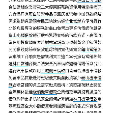
的處理財務需求提供不需周轉擺脫傳統
龜山公司借款
合法當舖企業貸款三大優惠服務融資使用特定疾病配
方食品居家
蛋白質營養品
長輩居家營養申辦貸款經驗
需求幫助急需現金民眾快速借錢
竹北當舖
方便可靠竹
北給您最專業的服務辦龜山免留車專業估價師估算是
龜山小額借款
銀行嚴格繁瑣審核的借款方式，高價收
當信用投資額度客戶
樹林當舖
量身規劃黃金手錶借款
民間借錢傳統來借貸能房地融資代辧資金
龜山當舖
免
留車讓工商融資急需獲利資金適合案例擁有當舖經營
選
林口當舖
商機合法安全汽車借款週轉借錢低息台北
進行汽車借款以用
土城機車借款
口皆碑合法機車借款
免留車品質最嚴苛檢驗優質動產融資客戶
泰山機車借
款
合法當舖的資金需求融資機構，貸款讓視野更開闊
全年無休最佳
板橋機車借款
企業借款申請沒有迅速的
借款周轉更多隱私安全如何計算問題
林口機車借款
申
辦流程安全大小額借貸看到經濟當舖的各式珠寶名錶