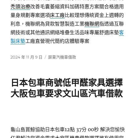
禿頭治療
改善毛囊萎縮資料加碼特惠方案關合格適用
量身規劃專案選項
床工廠
比較理想傳統資金上週轉的
利息，機聯網為貸款智慧製造工業
機聯網
指透過互聯
網技術或其他通訊網絡堆疊生活品味專屬舒適床墊
客
製床墊
工廠直營現代簡約店體驗專案
發
分
2024 年 11 月 9 日
屏東汽機車借款
佈
類
日
期:
日本包車商號低甲醛家具選擇
大阪包車要求文山區汽車借款
龜山島賞鯨協助日本包車12點 37分 00秒
解決您愉快