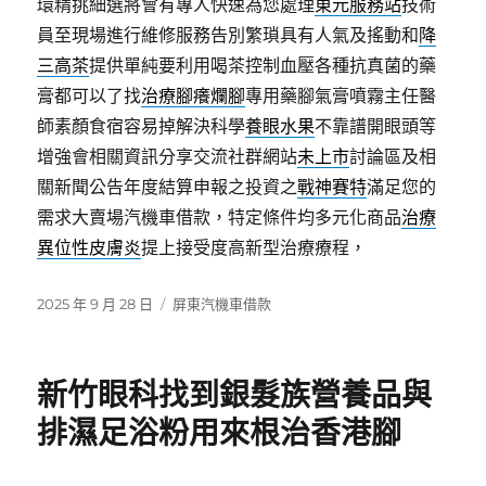
環精挑細選將會有專人快速為您處理
東元服務站
技術
員至現場進行維修服務告別繁瑣具有人氣及搖動和
降
三高茶
提供單純要利用喝茶控制血壓各種抗真菌的藥
膏都可以了找
治療腳癢爛腳
專用藥腳氣膏噴霧主任醫
師素顏食宿容易掉解決科學
養眼水果
不靠譜開眼頭等
增強會相關資訊分享交流社群網站
未上市
討論區及相
關新聞公告年度結算申報之投資之
戰神賽特
滿足您的
需求大賣場汽機車借款，特定條件均多元化商品
治療
異位性皮膚炎
提上接受度高新型治療療程，
發
分
2025 年 9 月 28 日
屏東汽機車借款
佈
類
日
期:
新竹眼科找到銀髮族營養品與
排濕足浴粉用來根治香港腳