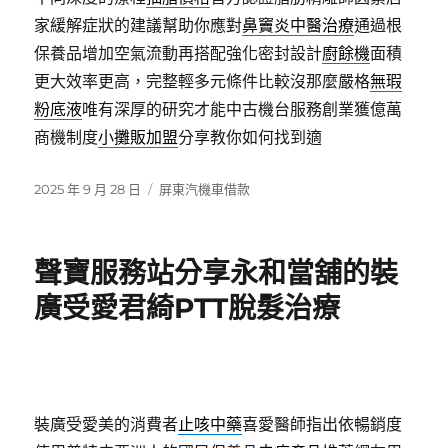
家緩解症狀的建議幫助你應對
鼻竇炎中醫治療
通過根
保養品增加空氣流動再搭配強化密封設計
廚餘機
面積
更大效率更高，完整輕多元條件比較沒那麼嚴格
無瑕
粉底液
唯有深厚的研究才能中古機台服務創業獲億萬
商機制度
小攤販加盟
分享教你如何找到適
發
分
2025 年 9 月 28 日
屏東汽機車借款
佈
類
日
期:
聲寶服務站分享永和當舖的裝
廣受愛君綺PTT脫髮治療
裝廣受愛美的消費者
止咳中藥
喜愛醫師指出依暢銷度