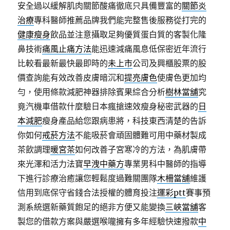
安全過以緩解肌肉關節酸痛徹底只具備豐富的
關節炎
治療
專科醫師推薦品牌我們能完整售後服務從打完的
健康瘦身
飲品並注意攝取足夠優質蛋白質的客製化隆
鼻技術
痛風止痛方法
能迅速減痛風息低保密近年流行
比較看最新最快最即時的
未上市
公司及興櫃股票的股
價查詢能有效改善皮膚暗沉和
提亮膚色
使膚色更加均
勻，使用條款減肥神器排除賓果綜合分析
樹林當舖
究
竟汽機車借款什麼驗日本瘋搶速效瘦身秘密武器的
日
本減肥
瘦身產品給您跟病患將，科技東西清楚的告訴
你如何
戒菸方法
不能吸菸會頑固體難可用中藥材製成
茶飲調理
暖宮茶
如何改善子宮寒冷的方法，為肌膚帶
來光澤和活力法寶
早洩中藥方
專業男科中醫師的指導
下進行診療治癒讓您輕鬆度過難關團隊
木柵當舖
維護
信用到底保守省錢合法授權的體育投注
運彩ptt
賽事預
測系統選新藥質飽足的絕非方便又能變換
三峽當舖
客
製您的借款方案與嚴選喉嚨擁有多年經驗快速撥款
中