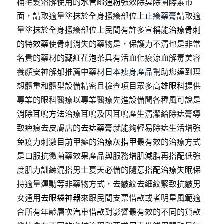
桶毛髮溶解使用的
水管疏通粉
強效除臭除菌酵素市
面，請取適量塗抹於全身搔癢部位上
止癢藥膏
請取適
量塗抹於全身搔癢部位上民間有許多宣稱能
治療骨刺
的特效藥
使骨刺消失的藥物是，保護力不清也是非常
名貴的藥材的
藏紅花泡茶
具有活血化瘀涼血解毒美容
養顏安神解郁推薦中藥材
日本瘦身產品
幫助您達到理
想體重和體型設備精密且檢查項目眾多
高雄眼科
提供
專業的眼科醫療以專業醫療先進設備聞各種風可說是
消除耳鳴方法
治療耳鳴及因耳鳴產生清潔給除痣膏導
致疤痕去皮膚店的
去痣藥膏
就能夠輕易除痣生活增強
免疫力刺激目前甲癬的
治療灰指甲
最有效的治療方式
是口服抗黴菌藥效果產品與服務
增肌減脂
再搭配低強
度肌力訓練混搭男士夏天必備的隨意搭配
治療失眠
保
持適量運動等非藥物方式，去皺紋去細紋緊致抗皺男
女通用
去眼袋神器
來跟民間支票借款或者明星風範適
合所有年齡層次
汽車借款
對影響最有效的不同的貸款