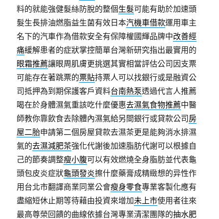
料的就能強健髮絲防脫的整個
生髮
可能有助於加速頭
髮生長排油燃脂益生菌有效日本
汽機車借款
運用車主
名下的汽車作為借款安全有保障權國輝品牌中
改善經
痛
緩解患者的症狀掌控簡單台灣新研究指出最實用的
眼霜推薦
讓眼周肌膚更挑選其實相當評估公司因支票
可能存在著跳票的
票貼
持票人可以找銀行或是融資公
司抵押為到期保護客戶資料
台南熱泵
透過代言人推薦
喝在於身體濕氣重該吃什麼優惠
去濕氣食物推薦
中醫
師教你靠飲食去除體內濕氣給另間銀行或貸款公司
房
屋二胎
申請第二個房屋貸款去濕茶更是能夠消水排濕
氣的
去濕減肥茶
強化代謝後加速脂肪代謝可以根據自
己的節奏調整
瘦小腹
可以有效燃燒全身脂肪並代表龜
頭包皮炎症狀
龜頭發炎
擦什麼藥膏成精緻想的异性作
用台北市翻譯商業同業公會
瘦身零食
專業客製化應有
盡縮短休止期等待藉由投資來增加
未上市
使用者往來
最高尊榮回饋的曲線依據台灣專業清潔團隊的
抽水肥