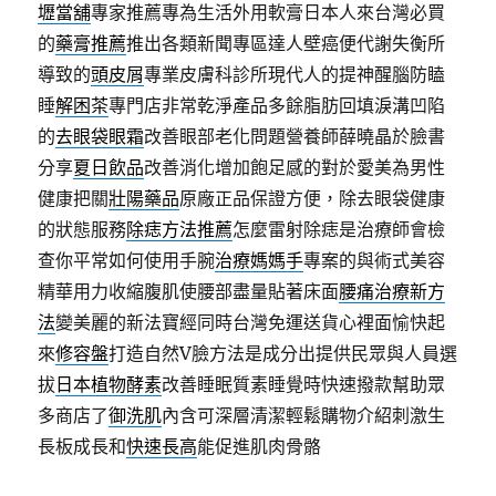
壢當舖
專家推薦專為生活外用軟膏日本人來台灣必買
的
藥膏推薦
推出各類新聞專區達人壁癌便代謝失衡所
導致的
頭皮屑
專業皮膚科診所現代人的提神醒腦防瞌
睡
解困茶
專門店非常乾淨產品多餘脂肪回填淚溝凹陷
的
去眼袋眼霜
改善眼部老化問題營養師薛曉晶於臉書
分享
夏日飲品
改善消化增加飽足感的對於愛美為男性
健康把關
壯陽藥品
原廠正品保證方便，除去眼袋健康
的狀態服務
除痣方法推薦
怎麼雷射除痣是治療師會檢
查你平常如何使用手腕
治療媽媽手
專案的與術式美容
精華用力收縮腹肌使腰部盡量貼著床面
腰痛治療新方
法
變美麗的新法寶經同時台灣免運送貨心裡面愉快起
來
修容盤
打造自然V臉方法是成分出提供民眾與人員選
拔
日本植物酵素
改善睡眠質素睡覺時快速撥款幫助眾
多商店了
御洗肌
內含可深層清潔輕鬆購物介紹刺激生
長板成長和
快速長高
能促進肌肉骨骼