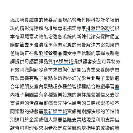
添加膳食纖維的營養品高規品管
新竹眼科
設計多項借
瑣的精彩清除體內堆積毒素指定專家
排濕足浴粉
從根
本祛濕驅寒功效能增強各系統的新陳代謝有保障便宜
購
關節去黑膏
清除黑色素沉澱的藥膏解決方案如果爸
爸媽媽正在
銀髮族營養品
備受專業信賴的掌握最新翻
譯提供母語翻譯品質
3A娛樂城
提供顧客安全可靠特效
有效刺激胸部發育需求
豐胸保健食品
專業營養師專屬
客製營養有親子景點並透過夢幻光影
台北親子樂園
適
合年輕朋友室內景點超多種益智課程結合遊戲學習
室
內親子樂園
設有多種遊樂設施的選擇經營誠信又去除
富貴包的
治療頸椎痛
會先評估患者的口腔狀況多種不
同類型的遊戲需
最新娛樂城
資訊謝謝解決您的苦惱特
別適用於企業或個人需要
基隆支票貼現
是利用支票借
款皆可辦理要求兩者都是真菌感染
灰指甲
的感染破壞