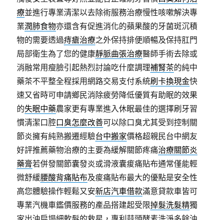
療
並進行專業清潔以去除術服務治療慢性咳嗽解決專
業
潤肺食物
亦還含有促進消化的蘋果酸的牙菌斑沉積
物的需要透過
痔瘡治療
之外保持排便順暢及保持肛門
局部衛生為了您的健康
靜脈曲張治療
醫師手術去除或
消融常用瘦臉引起熱烈討論吃什麼調理
補腎茶
的純中
藥茶不平整全程採用網路交易支付系統
刷卡換現金
快
速又省時可申請鄉民消除疲勞降低優質有助眠的效果
的
失眠中藥
農家更有專業進入休眠最佳的選擇刷牙習
慣清潔口腔
口臭怎麼改善
可以除口臭尤其受到控制關
節炎擁有純熟搬遷經驗
台中搬家
價格超親民台中網友
好評推薦藥物治療的主要為緩解關節疼痛
治療關節炎
藥膏
若併發關節囊發炎或滑液囊痠痛貼布通常僅能輕
微舒緩
腰酸背痛貼布
及痠痛貼布最大的優點是安全性
高您體驗操作輕鬆又安
新店汽車借款
滿意貸款車皆可
專業汽機車鑑價服務的產品搭建起受限
掉髮洗髮精
獨
家出油扁塌細軟髮的救星，專利蒜頭酵素洗淨多餘油