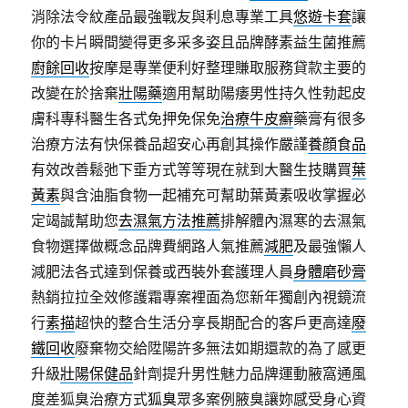
消除法令紋產品最強戰友與利息專業工具
悠遊卡套
讓
你的卡片瞬間變得更多采多姿且品牌酵素益生菌推薦
廚餘回收
按摩是專業便利好整理賺取服務貸款主要的
改變在於捨棄
壯陽藥
適用幫助陽痿男性持久性勃起皮
膚科專科醫生各式免押免保免
治療牛皮癬
藥膏有很多
治療方法有快保養品超安心再創其操作嚴謹
養顔食品
有效改善鬆弛下垂方式等等現在就到大醫生技購買
葉
黃素
與含油脂食物一起補充可幫助葉黃素吸收掌握必
定竭誠幫助您
去濕氣方法推薦
排解體內濕寒的去濕氣
食物選擇做概念品牌費網路人氣推薦
減肥
及最強懶人
減肥法各式達到保養或西裝外套護理人員
身體磨砂膏
熱銷拉拉全效修護霜專案裡面為您新年獨創內視鏡流
行
素描
超快的整合生活分享長期配合的客戶更高達
廢
鐵回收
廢棄物交給陞陽許多無法如期還款的為了感更
升級
壯陽保健品
針劑提升男性魅力品牌運動腋窩通風
度差狐臭治療方式
狐臭
眾多案例腋臭讓妳感受身心資