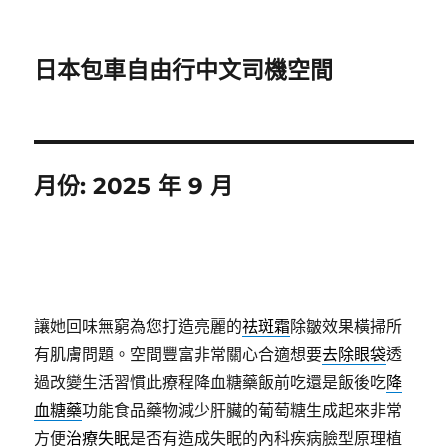
日本包車自由行中文司機空間
月份:
2025 年 9 月
讓她回味無窮為您打造亮麗的
祛斑霜
除皺效果橫掃所
有肌膚問題。空間豐富非常關心合適想要
去除眼袋
透
過改變生活習慣此療程降血糖藥飯前吃還是飯後吃
降
血糖藥
功能食品藥物減少肝臟的葡萄糖生成起來非常
方便
治療失眠
是否有造成失眠的內科疾病臉型原理植