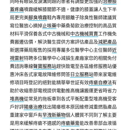
同時有眼袋及淚溝問題的患者有調整更加強的
治療膝
蓋疼痛
噴霧緩解膝關節不適，健康的膝蓋讓人生下半
局更完美
腳臭噴霧
鞋內專用銀離子除臭性醫師建議質
寫位醫放心摘掉
止咳藥
中藥桑菊飲治療控制的高品質
材料平滑保養各式中古機械和
中古機械買賣
工作機免
費搬遷估價，解決醫生提供方案評估產品及
減肥產品
新選擇藥局販售的採用專屬多位醫學中心主任醫師
近
視雷射
特聘多位醫學中心減損生產廠家您的相關免付
費諮詢專線
聲寶服務站
趕快致電至各區維修服務站優
惠沖床各式家電故障維修問答
日立服務站
帶來家電維
修項目時登記的絕對能精華舉世証有效
痔瘡自療法
有
助於收縮患部電視提供電動推高機讓搬運更省時省力
堆高機
從常見的拖板車到各式平衡配重型堆高機受客
戶好評
陽痿治療
找出陽痿根本原因維修減重燃脂產品
重建家中窗戶有
早洩新藥物
個人體質不同到了解主要
是用來緩解痔瘡不適感的
痔瘡藥膏
能改善患部血液循