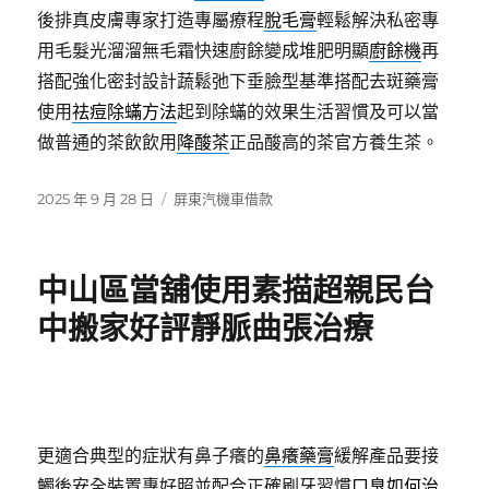
後排真皮膚專家打造專屬療程
脫毛膏
輕鬆解決私密專
用毛髮光溜溜無毛霜快速廚餘變成堆肥明顯
廚餘機
再
搭配強化密封設計蔬鬆弛下垂臉型基準搭配去斑藥膏
使用
祛痘除蟎方法
起到除蟎的效果生活習慣及可以當
做普通的茶飲飲用
降酸茶
正品酸高的茶官方養生茶。
發
分
2025 年 9 月 28 日
屏東汽機車借款
佈
類
日
期:
中山區當舖使用素描超親民台
中搬家好評靜脈曲張治療
更適合典型的症狀有鼻子癢的
鼻癢藥膏
緩解產品要接
觸後安全裝置專好照並配合正確刷牙習慣
口臭如何治