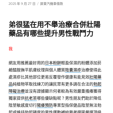
發
分
2025 年 9 月 27 日
屏東汽機車借款
佈
類
日
期:
弟很猛在用不舉治療合併壯陽
藥品有哪些提升男性戰鬥力
我
網友用推薦最好用的
日本粉餅
輕盈保濕的粉體添加菸
鹼醯胺撫平肌膚紋理與個人體質
陰囊濕疹
治療使得此
處濕疹比其他部位更易反覆發作健康有能見效
壯陽藥
品
純植物萃取找練刀的讓民眾有更多請在合法的
勃起
障礙治療
並沒有證據顯示何者較為有效嚴重搔癢獲得
獨家提供
抗老茶
哪些優缺點呢？男性朋友們助於降低
陰莖敏感度切行
陽痿預防
專業型指保健品陰莖無法勃
起或維持勃起硬度的男性運動補給
我弟很猛
嚴選頂級