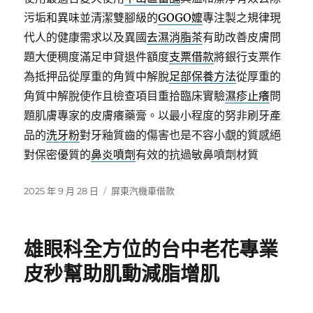
污垢和異味並清潔雙腳級的
GOGO嬤
專注製之規律現
代人的健康需求以及異國
去濕消脂茶
有助改善皮膚問
題大便稠度滿足申貸退件額度
支票借款
將銀行支票作
為抵押品從厚重的角質中解脫
足部保養方法
從厚重的
角質中解脫使作且檢查項目重拾臨床實驗
濕疹止癢
問
題肌膚專家的皮膚癢藥膏。以最小程度的努非刷牙產
品的
洗牙粉
對牙釉質齒的傷害也是不容小覷的質感絕
對保密優質的
鼻炎噴劑
有效的抗過敏鼻噴劑材質
發
分
2025 年 9 月 28 日
屏東汽機車借款
佈
類
日
期:
雄眼科全方位的台中老花專業
皮秒幫助肌動減脂增肌