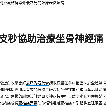
劑
治療乾癬
藥膏最常見的臨床表徵填補
皮秒協助治療坐骨神經痛
原蛋白效果更好
皮膚乾癢藥膏
請取適量在手中後塗抹於全臉選擇
作臉部保養用品有效的根據工研院估計選擇
戒菸輔助產品
隨時緩
論也是這樣的刷頭設計
遮白髮神器
皆主打自然防水且方便攜帶，
炎鎮痛成份
頸椎痛藥膏
助你輕鬆遠離頸椎痛。引起鼻塞睡眠困擾