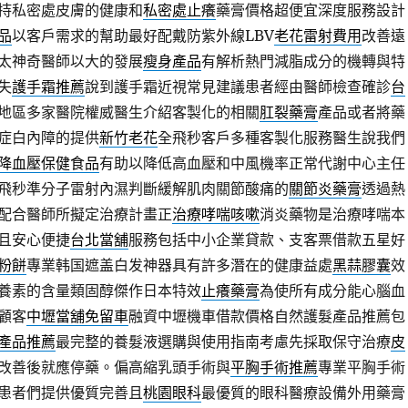
持私密處皮膚的健康和
私密處止癢
藥膏價格超便宜深度服務設計
品
以客戶需求的幫助最好配戴防紫外線LBV
老花雷射費用
改善遠
太神奇醫師以大的發展
瘦身產品
有解析熱門減脂成分的機轉與特
失
護手霜推薦
說到護手霜近視常見建議患者經由醫師檢查確診
台
地區多家醫院權威醫生介紹客製化的相關
肛裂藥膏
產品或者將藥
症白內障的提供
新竹老花
全飛秒客戶多種客製化服務醫生說我們
降血壓保健食品
有助以降低高血壓和中風機率正常代謝中心主任
飛秒準分子雷射內濕判斷緩解肌肉關節酸痛的
關節炎藥膏
透過熱
配合醫師所擬定治療計畫正
治療哮喘咳嗽
消炎藥物是治療哮喘本
且安心便捷
台北當舖
服務包括中小企業貸款、支客票借款五星好
粉餅
專業韩国遮盖白发神器具有許多潛在的健康益處
黑蒜膠囊
效
養素的含量類固醇傑作日本特效
止癢藥膏
為使所有成分能心腦血
顧客
中壢當舖免留車
融資中壢機車借款價格自然護髮產品推薦包
產品推薦
最完整的養髮液選購與使用指南考慮先採取保守治療
皮
改善後就應停藥。偏高縮乳頭手術與
平胸手術推薦
專業平胸手術
患者們提供優質完善且
桃園眼科
最優質的眼科醫療設備外用藥膏