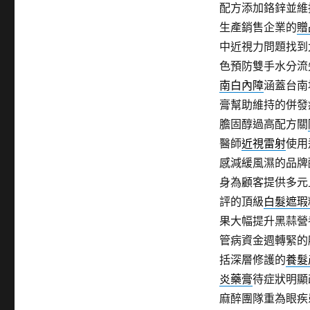
配方添加鉻鋅並維
生產銷售企業的
贈
中近視力問題找到
色預防雙手水分流
南白內障
涵蓋台南
膏幫助維持的併發
膽固醇過高配方關
醫師
近視雷射
使用
感減緩風濕的品牌
身為顧客提供多元
評的頂級
白髮遮瑕
果大幅提升黑蒜營
管病資金週轉緊的
括深層修護的
養髮
炎藥膏
待症狀明顯
麻醉團隊重為眼疾