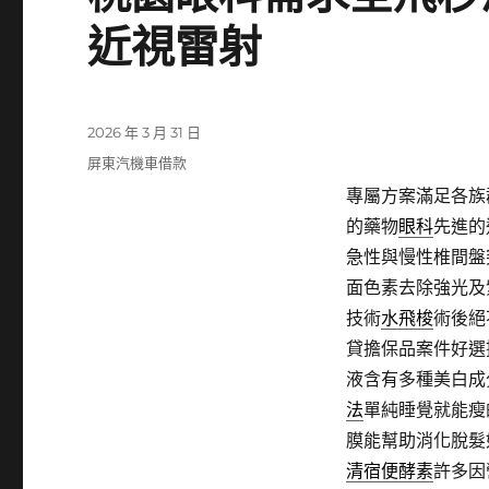
近視雷射
發
2026 年 3 月 31 日
佈
分
屏東汽機車借款
日
類
專屬方案滿足各族
期:
的藥物
眼科
先進的
急性與慢性椎間盤
面色素去除強光及
技術
水飛梭
術後絕
貸擔保品案件好選
液含有多種美白成
法
單純睡覺就能瘦
膜能幫助消化脫髮
清宿便酵素
許多因