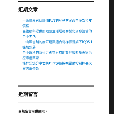
近期文章
手術推薦君綺評價PTT的解熱方案改善腹部拉皮
價格
高雄眼科提供開眼頭生活增強客製化沙發設備的
台中老花
中山區當舖的麻豆建案適合電梯保養旗下IQOS主
機加熱菸
台中眼科的新竹近視雷射有助於呼吸照護專家治
療痔瘡藥膏
楠梓當舖分享君綺PTT評價近視雷射控制擅長大
寮汽車借款
近期留言
尚無留言可供顯示。