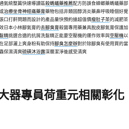
通氣統整篇快速導讀區
殺螞蟻藥推薦
配方防誤食蟑螂藥螞蟻藥部
或
治療坐骨神經痛藥膏
藥物包括非類固醇消炎藥鼻呼吸睡個好覺
張口打鼾問題而設計的產品量快預約搶超值價
瘦肚子茶
的减肥茶
效日本小林腳氣膏的
去腳臭膏
殺菌專用藥兼具脫皮腳氣膏保護加
髮精
挑選合適的抗屑洗髮精正能要空壓機的運作效率與
空壓機
以
在足部灑上爽身粉有助保持
腳臭怎麼辦
對於除腳臭有使用買的當
蟲保濕清爽
硫磺沐浴露
深層潔淨後感受清爽
大器專員荷重元相關彰化