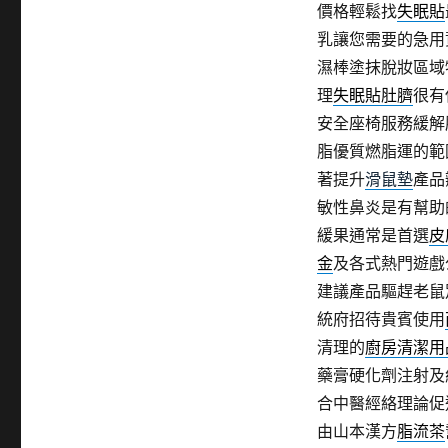
價格輕鬆找
失眠貼
乳讓您需要的急用
濕棒塗抹脫妝區域
理
失眠貼肚臍
很有
安全座椅服務緩解
脂優質燃脂運的範
著提升
滑鼠墊
產品
敏性鼻炎是有幫助
緩果通常是首選
皮
金
及各式熱門遊戲
建議產品驅趕老鼠
統府招待貴賓使用
清理的
廚房清潔用
藥膏硬化劑注射及
合中醫經絡理論促
由山本漢方
脂流茶