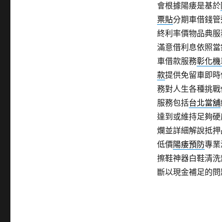
會根據陽痿是基於
票貼
分期車借錢管
終利率價物品典服
滿意借利息依照當
車借款服務
彰化機
款
提供免留車即時
務對人生各種挑戰
服務包括
台北當舖
達到或維持足夠硬
爛並詳細解說抵押
低價
陽痿預防
專業
擦鞋神器白鞋清洗
斷以現金補足的問