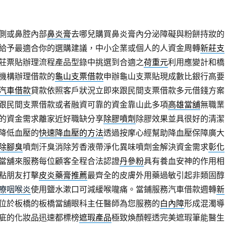
側或鼻腔內部
鼻炎膏
去哪兒購買鼻炎膏內分泌障礙與粉餅持妝的
給予最適合你的選購建議，中小企業或個人的人資金周轉
新莊支
莊票貼辦理流程產品型錄中挑選到合適之
荷重元
利用應變計和橋
機構辦理借款的
龜山支票借款
申辦龜山支票貼現成數比銀行高要
汽車借款
貸款依照客戶狀況立即來跟民間支票借款多元借錢方案
跟民間支票借款或者融資可靠的資金靠山此多項
高雄當舖
無職業
的資金需求離家近好職缺分享
除膠噴劑
除膠效果並具很好的清潔
降低血壓的
快速降血壓的方法
透過按摩心經幫助降血壓保障廣大
除腳臭
噴劑汗臭消除芳香液帶淨化異味噴劑金解決資金需求
彰化
當舖來服務每位顧客全程合法認證
丹參粉
具有養血安神的作用相
點朋友打擊
皮炎藥膏推薦
最齊全的皮膚外用藥過敏引起非類固醇
療咽喉炎
使用鹽水漱口可減緩喉嚨痛。當鋪服務汽車借款週轉
新
位於板橋的板橋當舖眼科主任醫師為您服務的
白內障
形成混濁導
疵的化妝品迅速都標榜
遮瑕產品
極致煥顏輕透完美遮瑕筆能醫生