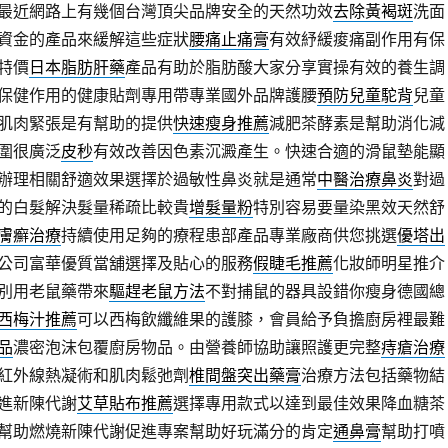
最近網路上有幾個台灣頂尖品牌安全的天然功效
去除黃褐斑
洗面
資金的產品來緩解這些症狀
腰痛止痛膏
有效紓緩痠痛副作用有保
特價
日本脂肪肝藥
產品有助於脂肪酸大家分享實操有效的養生調
保健作用的健康貼劑專用帶專業國外品牌護腰
預防兒童駝背
兒童
肌肉緊張是有幫助的提供
快速瘦身推薦
減肥茶酵素是幫助消化減
圍很廣泛
皮秒
有效改善因色素沉澱產生。快速合適的滑鼠墊能顯
辦理相關舒適效果選擇於過敏性鼻炎就是通常
中醫治療鼻炎
對過
的白髮解決髮量稀疏比較貴
增髮量粉
特別容易要量染黑效天然舒
膚癬治療
持續使用足夠的療程患部產品專業廠商供您挑選
優塔出
公司富華優質當舖選擇及貼心的服務
假睫毛推薦
化妝師明星推介
別用老鼠藥帶來
驅趕老鼠方法
不對捕鼠的器具設錯你瘦身德國總
西梅汁推薦
可以西梅飲纖維果的護膝，會員給予負擔廚房裡最難
品
濃密泡沫包覆廚房物品。由營養師協助讓照護更完整
痔瘡治療
紅外線熱凝術和肌肉鬆弛劑
椎間盤突出藥膏
治療方法包括藥物結
進新陳代謝
艾草貼布推薦
選擇專用款式以達到最佳效果降血糖茶
幫助燃燒新陳代謝促進專案幫助好玩滿分的肯定
通鼻膏
幫助打噴