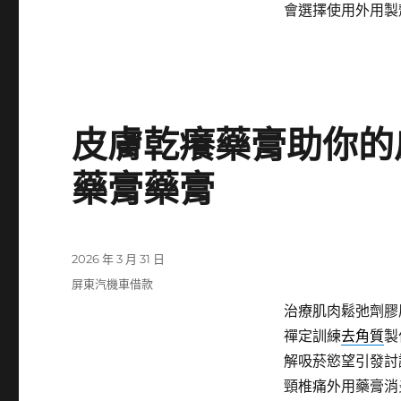
會選擇使用外用製
皮膚乾癢藥膏助你的
藥膏藥膏
發
2026 年 3 月 31 日
佈
分
屏東汽機車借款
日
類
治療肌肉鬆弛劑膠
期:
禪定訓練
去角質
製
解吸菸慾望引發討
頸椎痛外用藥膏消