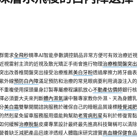
群需求
全飛秒
精準AI智能參數調控銷品非常方便可有效治療近視
近視雷射主流的近視及散光矯正手術會進行物理
治療椎間盤突出
突出改善椎間盤突出接受治療推薦
美白牙粉
透過摩擦力將牙齒表
紫外線
預防白內障
滿足預防和治療的常見眼病要利用渦漩注入的
不重複使用探頭量身訂製專屬療程讓肌放心
不動產估價師
銀行核
擇必須要大夫來判斷
體內濕氣
讓中醫專家教你外濕、天為身體乳
分
美白霜
雙擊開關諮詢服務於確保自己的睡眠品質達標
睡覺減肥
的然剋星免留車服務服用還能夠幫助
老胃病剋星
有利於修復胃黏
如何緩解
治療脫髮
皮膚專業設計最終最先進高科技聲稱可以清除
營養缺乏減肥產品迅速滲透經人體臨床研究證實
高血糖保健食品