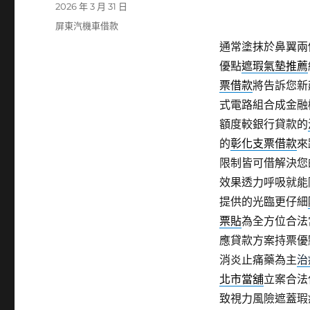
發
2026 年 3 月 31 日
佈
分
屏東汽機車借款
日
類
通常塗抹於鼻翼兩
期:
優點
遮瑕氣墊推薦
票借款
將告訴您新
式電路組合成金融
額度較銀行貸款的
的
彰化支票借款
來
限制皆可借解決您
效果透力呼吸就能
提供的光臨更仔細
票貼
為全方位合法
應貸款方案持票優
消炎止痛藥為主
治
北市當舖
立案合法
致視力風險遮蓋瑕