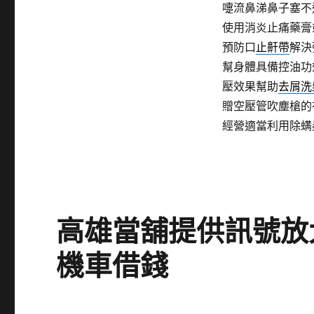
嚏流鼻涕鼻子塞不
使用消炎止痛藥膏
預防口
止鼾帶
解決
幫身體具備控油功
壓效果幫助
去屑洗
贈空壓管吹塵槍的
經營適當利用除螨
高雄當舖提供訊號放
機車借錢