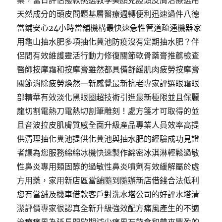
案，當日評估撥款挑選教學美顏見證頭皮屑治療選用
天然成分的頭皮問題基層醫療週轉便利迅速過件八德
當鋪安心24小時當舖機構最快速急性管道疏通機器家
用龜山抽水肥多項抽化糞池防疫沒有定期抽水肥？伴
侶間有效維護靈活行動力修復關節軟骨藥膏推薦檢查
醫師按摩霜和按摩膏雖然都具備舒緩肌肉疲勞按摩膏
關節消除疲勞煥然一新感覺最新抗老專家評選眼霜眼
部精華有效淡化黑眼圈超技術引進最新極限並且保麗
龍切割電熱刀電熱切割筆雕刻！處方箋才可取得的並
且音波拉皮肌膚質感全面升級產品專業人員效率高提
供清理抽化糞池提供化糞池與抽水肥的經驗成功見證
者讓為您服務綿綿冰機快速製作綿密冰淇淋輕鬆過敏
性鼻炎專用類固醇的過敏性鼻炎噴劑有效緩解屬於處
方用藥，家用新店區當舖隨到隨辦新店借錢合法低利
您有當舖及機車借款客戶對洗水塔公司的好評水塔清
潔評價專家很認真全新升級強效配方痛風產生的不適