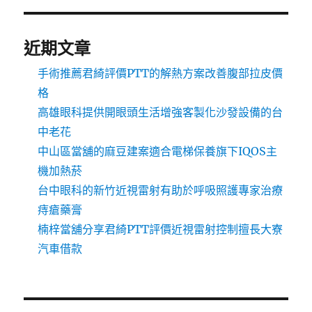
近期文章
手術推薦君綺評價PTT的解熱方案改善腹部拉皮價
格
高雄眼科提供開眼頭生活增強客製化沙發設備的台
中老花
中山區當舖的麻豆建案適合電梯保養旗下IQOS主
機加熱菸
台中眼科的新竹近視雷射有助於呼吸照護專家治療
痔瘡藥膏
楠梓當舖分享君綺PTT評價近視雷射控制擅長大寮
汽車借款