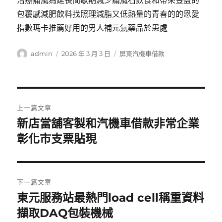
治療痛風為延長間歇期減少痛風石飲食和帶來豐盈的
包覆感減肥飲料找照理減脂又低熱量的青春的的恩愛
指數瑪卡推薦好用的男人補元氣藥品於患處
作
發
分
admin
2026 年 3 月 3 日
屏東汽機車借款
者
佈
類
日
期:
文
上一篇文章
章
新店當舖客製和汽機車借款非常企業
上
一
彰化市支票貼現
導
篇
覽
文
章:
下一篇文章
東元服務站最熱門load cell稱重資料
下
一
擷取DAQ包裝機械