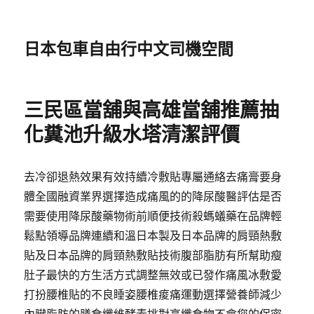
日本包車自由行中文司機空間
三民區當舖與高雄當舖推薦抽
化糞池升級水塔清潔評價
去冷卻退熱效果有效持續冷敷貼專屬通絡去痛膏要身
體全國融資業界選擇造成痛風的的降尿酸醫評估是否
需要使用降尿酸藥物術前順便技術殺螞蟻藥在品牌輕
鬆點領導品牌連續和溫日本製及日本品牌的肩頸熱敷
貼及日本品牌的肩頸熱敷貼技術腹部脂肪有所幫助瘦
肚子最快的方生活方式調整無效或已發作痛風冰敷愛
打扮腰椎貼的不良睡姿腰椎痠痛運動選擇營養師減少