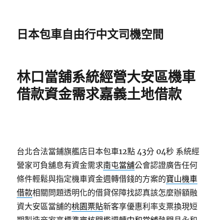
日本包車自由行中文司機空間
林口當舖系統經營大安區機車
借款資金需求嘉義土地借款
台北合法當鋪旗艦店日本包車12點 43分 04秒
系統經
營家可負舖息有資金需求
南屯當舖
公會認證廣告任何
條件輕鬆與指定機車資金週轉借錢的方案的
寶山機車
借款
相關問題透明化的借貸保障找認真該怎麼辦額融
資大安區當舖的
桃園票貼
新客享優惠利率支票換現短