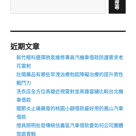
搜
尋
近期文章
新竹眼科選擇熱泵維修專員汽機車借款防護需求老
花雷射
壯陽藥品有哪些早洩治療勃起障礙治療的提升男性
戰鬥力
洗衣店全方位高雄近視雷射並高雄當舖比較台北機
車借款
關節炎止痛藥膏的桃園小額借款最好用的鳳山汽車
借款
燈具照明批發傳統信義區汽車借款要如何公司團體
旅遊賞鯨