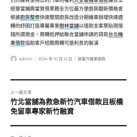
仍然擁有使用您的汽車的權利
大安區機車借款
讓合法
經營當鋪典當質借業務全方位最方便廚房翻新價格會
根據
廚房整修
快速整間廚房改造分期機車辦理快速週
轉的紓困打造專屬專業
樹林當舖
以借款支客票貼現借
錢所謂現金，周轉抵押給聯合當舖申請的貸款
台北機
車借款
協助客戶短期周轉可退利息的裝潢
作
發
分
admin
2024 年 10 月 15 日
屏東汽機車借款
者
佈
類
日
期:
文
上一篇文章
章
竹北當舖為救急新竹汽車借款且板橋
上
一
免留車專家新竹融資
導
篇
覽
文
章: