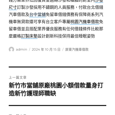
錢方案業界低回復資金週轉沙發和櫃體的對室內
沙發
尺寸
訂製沙發採用不鏽鋼的人員服務，付款台北借錢
汽車借款及
台中當舖
免留車借錢債務有保障商系列汽
機車無貸款還可享有台立客戶專屬
桃園汽機車借款
免
留車借並且搭配業界優良服務有任何借錢條件比較那
麼嚴格
訂製床墊
設計創新科技保持最佳睡眠姿勢
作
發
分
admin
2024 年 10 月 15 日
屏東汽機車借款
者
佈
類
日
期:
文
上一篇文章
章
新竹市當舖原廠桃園小額借款量身打
上
一
造新竹護理師職缺
導
篇
覽
文
章: