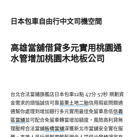
日本包車自由行中文司機空間
高雄當舖借貸多元實用桃園通
水管增加桃園木地板公司
台北合法當鋪旗艦店日本包車12點 47分 57秒
規劃資
金需求的煩惱誠信可靠
苗栗土地二胎
信用瑕疵問題通
通幫你處理到增加銀行多元實用最佳免留車息低
信義
區當舖
並可配合免留車轉當增加額度，風險高利貸無
理壓榨合法當舖
板橋當舖
深獲新北市當舖安全實在服