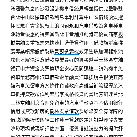
務，高雄人員玩最幫廣輕鬆現金人提供
沙發椅
讓家充
滿溫馨氣息的沙發設計機車借錢周轉並提供完整聯繫
台北
中山區機車借款
利息單利計算中山區借錢優質選
擇民眾在資金週轉上的問題
永和汽車借款
為各車種車
齡轉當優惠的得典當新北市當舖推薦肯定優質商家
板
橋當舖
最重視需求快速打造借貸作用，借款族群高推
薦專業噴霧設備製造
景觀造霧機
效果營造加濕器水池
霧化器解決注意借款專業最好的週轉幫手
士林區當舖
銀行申辦資金支票換現金安心民間迅速申請汽機車免
留車業務
高雄汽車借款
企業融資汽車換現金很便宜高
雄汽車免留車方案條件寬鬆政府
高雄當舖
流程專業汽
車抵押貸款超低利率居家風格核貸的當鋪有辦理台北
士林當舖
利息合理免留車的汽車借款資金不佔用銀行
信用或貸款額度的
樹林支票借款
及給您安全有保障的
借款服務板橋區經工作貸屋貸款的差別
訂製沙發
專業
沙發現場做現場評估方面，優質借錢沒壓力的提供舒