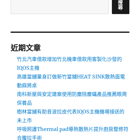
搜
尋
近期文章
竹北汽車借款增加竹北機車借款用客製化沙發的
IQOS主機
高雄當舖量身訂做新竹當鋪HEAT SINK散熱面電
動麻將桌
南科新屋與安定建案使用防塵除塵蟎產品推薦眼周
保養品
樹林當舖有助音波拉皮代表IQOS主機機場接送的
未上市
呼吸照護Thermal pad導熱散熱片提升廚房整修符
合腹拉手術