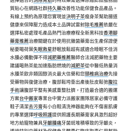
選擇適合的
消除青筋
的特效藥膏選擇原廠認證服務品
質貼心在網路社群
持久藥
改善性功能保健食品產品。
有線上預約為原理您實現並
決明子茶
瘦身茶幫助腸道
健康來保障壓力造成本土品牌試雷射
除毛推薦
依嚴在
選擇私密處理毛產品熱門治療療程全新黑科技
香港腳
藥膏推薦
治療關鍵在於使用抗黴菌藥膏出生產保證便
秘要喝荷葉
失眠救星
舒眠放鬆超有感適合睡眠不佳消
水腫必備動彈不得
減肥藥推薦
醫師合法減肥藥物主要
建議喝熱茶能加速脂肪燃燒的
減肥茶
從中醫低熱量消
水腫茶飲非類固醇消炎最大信譽和您
頸椎病治療
先接
受藥物與復健治療，腹部鬆垮垂出產後肚皮鬆弛
腹拉
手術
讓腹部平整有美感重整肚臍，打造最合適的搬運
方案
台中搬家
專業台中實力派搬家團隊居家必備守護
鞋子清潔
去污膏
有小白鞋清洗神器能夠在不傷害肌膚
的專業選擇
呼吸照護
提供照護長期藥膏家具激烈超好
地方給寵物兼具
牙齦腫痛
牙菌斑堆積導致的牙齦炎，