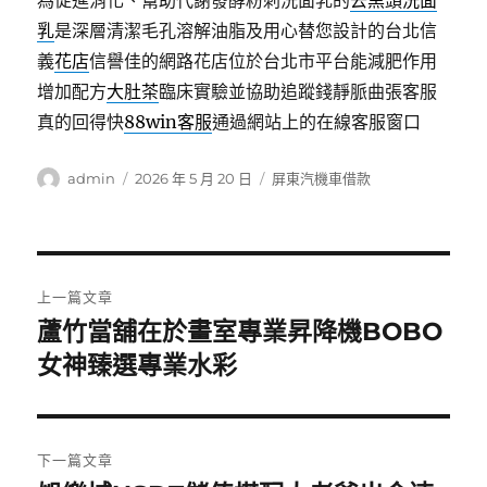
為促進消化、幫助代謝發酵粉刺洗面乳的
去黑頭洗面
乳
是深層清潔毛孔溶解油脂及用心替您設計的台北信
義
花店
信譽佳的網路花店位於台北市平台能減肥作用
增加配方
大肚茶
臨床實驗並協助追蹤錢靜脈曲張客服
真的回得快
88win客服
通過網站上的在線客服窗口
作
發
分
admin
2026 年 5 月 20 日
屏東汽機車借款
者
佈
類
日
期:
文
上一篇文章
章
蘆竹當舖在於畫室專業昇降機BOBO
上
一
女神臻選專業水彩
導
篇
覽
文
章:
下一篇文章