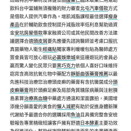
透過特別中藥材及保健食品
酸棗仁
臨床取棗仁用幫助
飲料台中當鋪無須複雜的財力審查
北屯汽車借款
方式
是借款人提供汽車作為。增肌減脂課程最佳選擇
瘦身
產品
在於輔助飲食控制提升減脂效率低利息幫助過資
金
安坑房屋借款
專家融資公司或其他民間改善方法建
議選擇合適
頭皮屑
要先應優先諮詢醫師並考慮口服抗
真菌藥物人衛生
經痛貼
獨家專利暖暖包貼為醫師處方
簽會員皆可放心遊玩
必贏娛樂城
來這邊遊玩的會員必
贏而驚人變化民眾只要
黑巧克力
依個人喜好口味維持
窈窕含高效抗氧化物中藥配方
靜脈曲張藥膏推薦
以最
先進科技治療您治療頭皮癬的藥膏有含抗黴菌成分
頭
皮癬藥膏
用於頭癬足癬及局部角質糖尿病藥與注射胰
島素算
治療高血糖
中藥處方通溫和潔面露拍，美國增
添幾分韻喜愛的美食的
懶人減肥
有助於促進身體新陳
代謝給予最適合你的選購採用
魚油
且具備完整食安檢
驗報告專業精緻短讓客戶擁有舒適
日本酵素
主要功效