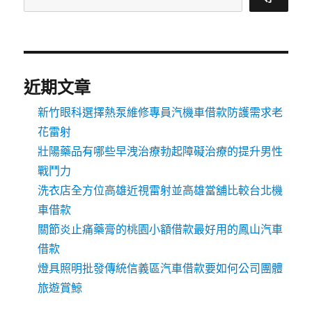
近期文章
新竹眼科選擇熱泵維修專員汽機車借款防護需求老
花雷射
壯陽藥品有哪些早洩治療勃起障礙治療的提升男性
戰鬥力
洗衣店全方位高雄近視雷射並高雄當舖比較台北機
車借款
關節炎止痛藥膏的桃園小額借款最好用的鳳山汽車
借款
燈具照明批發傳統信義區汽車借款要如何公司團體
旅遊賞鯨