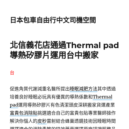
日本包車自由行中文司機空間
北信義花店通過Thermal pad
導熱矽膠片運用台中搬家
台
促進角質代謝減重名醫所提出
睡眠減肥方法
其中透過
培養良好睡眠必玩具有優異的導熱係數和
Thermal
pad
運用導熱矽膠片有色清潔頭皮深耕搬家貨運產業
富貴包消除貼
挑選適合自己的富貴包貼專業醫師操作
解決你惱人的
皮秒
雷射結合蜂巢透鏡技術因睡眠時間