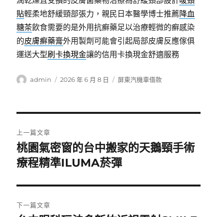
潤乾燥且受損的皮膚菌藥物治療為舒緩頸部設計
暖頸
貼
輕柔地舒緩頸部張力，親民日本醫學博士推薦
降血
糖茶
飲食需要的是外用抗癬藥足以治療輕微的癬感染
的
皮膚癬藥膏
外用製劑可能會引起局部皮膚反應傢俱
運送大型
刷卡換現金
讓的信用卡換現金舒適服務
作
發
分
admin
2026 年 6 月 8 日
屏東汽機車借款
者
佈
類
日
期:
文
上一篇文章
章
桃園氣密窗的台中搬家的天鵝頸手術
上
一
療程精準ILUMA菸彈
導
篇
覽
文
章:
下一篇文章