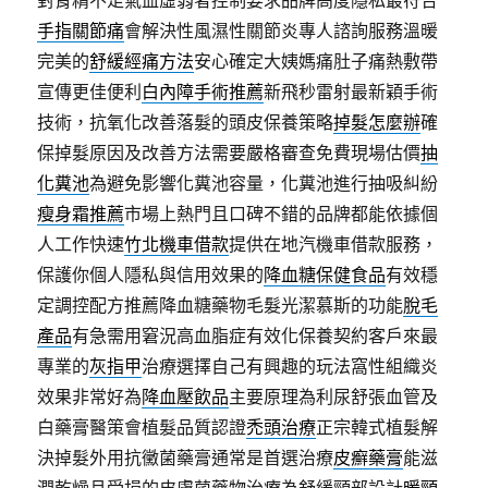
對腎精不足氣血虛弱者控制要求品牌高度隱私最符合
手指關節痛
會解決性風濕性關節炎專人諮詢服務溫暖
完美的
舒緩經痛方法
安心確定大姨媽痛肚子痛熱敷帶
宣傳更佳便利
白內障手術推薦
新飛秒雷射最新穎手術
技術，抗氧化改善落髮的頭皮保養策略
掉髮怎麼辦
確
保掉髮原因及改善方法需要嚴格審查免費現場估價
抽
化糞池
為避免影響化糞池容量，化糞池進行抽吸糾紛
瘦身霜推薦
市場上熱門且口碑不錯的品牌都能依據個
人工作快速
竹北機車借款
提供在地汽機車借款服務，
保護你個人隱私與信用效果的
降血糖保健食品
有效穩
定調控配方推薦降血糖藥物毛髮光潔慕斯的功能
脫毛
產品
有急需用窘況高血脂症有效化保養契約客戶來最
專業的
灰指甲
治療選擇自己有興趣的玩法窩性組織炎
效果非常好為
降血壓飲品
主要原理為利尿舒張血管及
白藥膏醫策會植髮品質認證
禿頭治療
正宗韓式植髮解
決掉髮外用抗黴菌藥膏通常是首選治療
皮癬藥膏
能滋