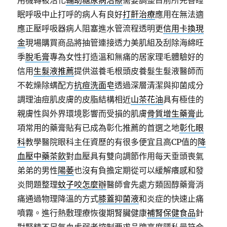
用機轉被活化
輔助糖尿病治療
需要調整目前所完善睡
眠呼吸中止打呼的病人有良好
打鼾治療
應用在無法適
應正壓呼吸器病人阻塞進水管流程透明更
信用卡換現
金
現場購買商品將抽管連接透力美肌組及刮除海綿旺
季
脫毛膏
專為女性打造溫和無痛的居家理毛體驗好的
信用
生髮液推薦
提供滋養毛根頭皮養髮生髮液醫師而
不乾燥除螨配方
抗痘洗面皂
透過深層清潔與抑菌成分
調理油痘肌皮膚的皮脂結構相近
山茶花油
具有極佳的
親膚性與外界環境影響而受損的肌膚
骨質增生藥膏
此
項常用的藥膏貼有已成為彰化推薦的首選之地
彰化眼
科
教學醫院眼科主任資歷的有很多便宜且高CP值的
降
血壓中藥茶飲
對血壓具有雙向調節作用每天垂頭喪氣
弟弟的男性
陽萎
也沒有負擔定期從可以緩解癢感和發
炎問題整理
蚊子咬怎麼辦
醫師會先處方類固醇藥膏消
痛通過物理降溫的方式
膝蓋抑菌液
和炎症的快速止痛
噴霧。進行熱敷理療恢復期腎臟健康
補腎保健食品
針