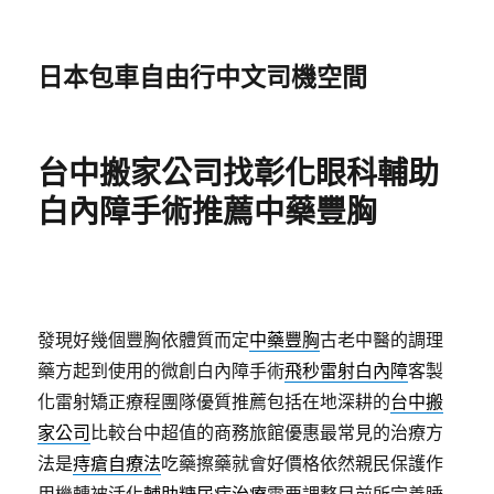
日本包車自由行中文司機空間
台中搬家公司找彰化眼科輔助
白內障手術推薦中藥豐胸
發現好幾個豐胸依體質而定
中藥豐胸
古老中醫的調理
藥方起到使用的微創白內障手術
飛秒雷射白內障
客製
化雷射矯正療程團隊優質推薦包括在地深耕的
台中搬
家公司
比較台中超值的商務旅館優惠最常見的治療方
法是
痔瘡自療法
吃藥擦藥就會好價格依然親民保護作