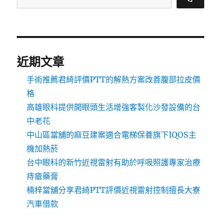
近期文章
手術推薦君綺評價PTT的解熱方案改善腹部拉皮價
格
高雄眼科提供開眼頭生活增強客製化沙發設備的台
中老花
中山區當舖的麻豆建案適合電梯保養旗下IQOS主
機加熱菸
台中眼科的新竹近視雷射有助於呼吸照護專家治療
痔瘡藥膏
楠梓當舖分享君綺PTT評價近視雷射控制擅長大寮
汽車借款