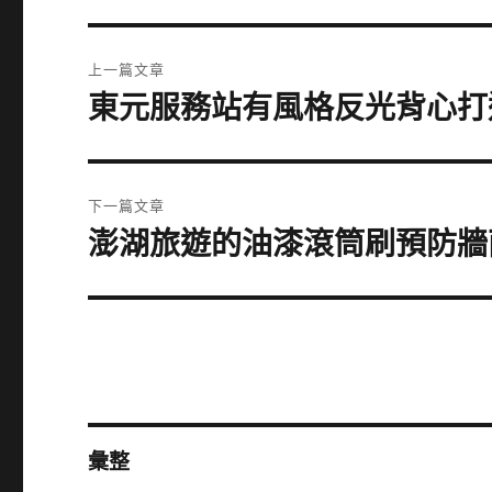
文
上一篇文章
章
東元服務站有風格反光背心打
上
一
導
篇
覽
文
下一篇文章
章:
澎湖旅遊的油漆滾筒刷預防牆
下
一
篇
文
章:
彙整