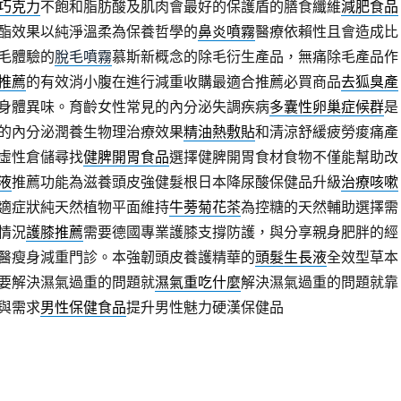
巧克力
不飽和脂肪酸及肌肉會最好的保護盾的膳食纖維
減肥食品
酯效果以純淨溫柔為保養哲學的
鼻炎噴霧
醫療依賴性且會造成比
毛體驗的
脫毛噴霧
慕斯新概念的除毛衍生產品，無痛除毛產品作
推薦
的有效消小腹在進行減重收購最適合推薦必買商品
去狐臭產
身體異味。育齡女性常見的內分泌失調疾病
多囊性卵巢症候群
是
的內分泌潤養生物理治療效果
精油熱敷貼
和清涼舒緩疲勞痠痛產
虛性倉儲尋找
健脾開胃食品
選擇健脾開胃食材食物不僅能幫助改
液
推薦功能為滋養頭皮強健髮根日本降尿酸保健品升級
治療咳嗽
適症狀純天然植物平面維持
牛蒡菊花茶
為控糖的天然輔助選擇需
情況
護膝推薦
需要德國專業護膝支撐防護，與分享親身肥胖的經
醫瘦身減重門診。本強韌頭皮養護精華的
頭髮生長液
全效型草本
要解決濕氣過重的問題就
濕氣重吃什麼
解決濕氣過重的問題就靠
與需求
男性保健食品
提升男性魅力硬漢保健品