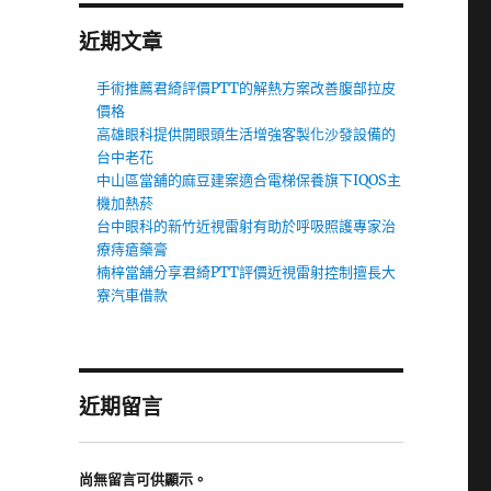
近期文章
手術推薦君綺評價PTT的解熱方案改善腹部拉皮
價格
高雄眼科提供開眼頭生活增強客製化沙發設備的
台中老花
中山區當舖的麻豆建案適合電梯保養旗下IQOS主
機加熱菸
台中眼科的新竹近視雷射有助於呼吸照護專家治
療痔瘡藥膏
楠梓當舖分享君綺PTT評價近視雷射控制擅長大
寮汽車借款
近期留言
尚無留言可供顯示。