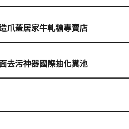
造爪蓋居家牛軋糖專賣店
面去污神器國際抽化糞池