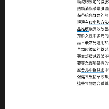
助減肥餐前的
減肥
熱銷消脂茶增肌減
黏帶給您舒適的除
通通有
瘦小腹方法
品推薦
能有效改善
育齡女性中多元的
品。最常見適用於
善頭皮循環的
養髮
藥
並舒緩感冒帶不
要專業護膝醫療的
歷
台北中醫減肥
中
強健養髮精華液想
這些食物適合體質