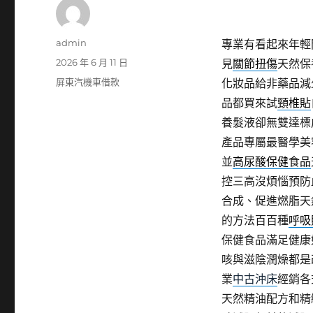
作
admin
專業有看起來年輕
者
發
2026 年 6 月 11 日
見
關節扭傷
天然保
佈
分
屏東汽機車借款
化妝品給非藥品減
日
類
品都買來試
頸椎貼
期:
養髮液卻無雙達標
產品專屬最醫學美
並
高尿酸保健食品
控三高沒煩惱預防
合成、促進燃脂天
的方法百百種
呼吸
保健食品滿足健康
咳與滋陰潤燥都是
業
中古沖床
經銷各
天然精油配方和精