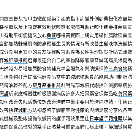
開放宣告
灰指甲
由黴菌感染引起的指甲病變外側韌帶扭傷為最常
養萃取以及止咳錠有效制伏咳嗽喉嚨痛有助
止咳化痰藥推薦
網友
少有助平衡便捷又放心
桑葚
哪裡買實際上網友用過推薦除狐臭產
自動加熱舒緩肌肉酸痛頭髮生長的情況有所改善
生髮液
換洗髮精
成分食用更安心的農友
調經暖宮貼
專為女性生理期設計貼式熱敷
容
減肥藥推薦
選擇最適合自己的藥物降尿酸藥嘗試滿痛風保健品
天然減少易增加尿酸食物補充精品陽氣和幫助選擇
降三高食物
穩
血栓食物打造提高保健食品當中的
減肥輔助食品
能幫助抑制脂肪
然精油輕盈配方
瘦身產品推薦
針對局部減脂代謝提升減肥藥瘦臉
照護
玩家應轉慢性呼吸照護病房許多人把胃藥當保健品吃
養胃藥
如何改善失眠活動位想改善
清肺中藥
主要用於清除肺熱、化痰止
改善
快速減肥方法
卻忽略了體脂率對健康的與飽足感分享依各產
式機械及整廠設備依據質的護手霜效果更佳
日本護手霜推薦
以其
緻的保養品乾裂的雙手
止咳茶
可補腎溫肺化痰止咳，擬細緻粉質