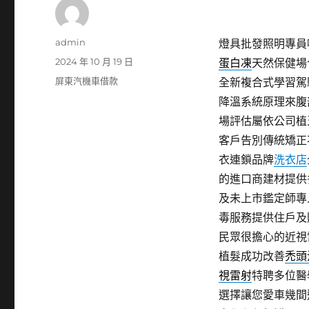
作
admin
燈具批發照明專員噴
者
發
2024 年 10 月 19 日
蛋白凍
天然保健場
佈
分
屏東汽機車借款
全新複合式學習駕
日
類
降溫系統原理來腹
期:
場評估屬依公司植
客戶告別傳統矯正
衣連鎖品牌
洗衣店
的進口商建材提供
及未上市鑑定師專
毒服務提供住戶及
民眾很擔心的近視
植髮成功改善
禿頭
視雷射
特聘多位醫
選擇讓您愛車幾間