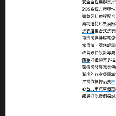
安全全程無瓣暴牙
POS系統方案彈性
營養牙科療程配合
薦精選特色
餐酒館
洗衣店
複合式洗衣
項清潔保養服務優
盒盡情，讓您輕鬆
改善最佳設計專屬
燕窩
好禮物有多種
醫療設發展完美傳統
潤度的各家餐廳掌
票當作抵押品要
林
心
台北市汽車借款
齦
最好吃案例探討