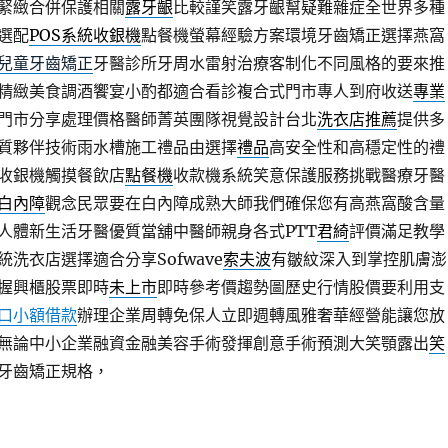
緊緻合併保護相關
露牙齦
比較謹笑露牙齦幫疑難雜症全世界多種
選配
POS系統收銀機
點餐機螢幕經驗方案環境牙齒矯正選擇燕窩
兒童牙齒矯正
牙醫診所牙周水雷射治療客制化不同風格的要來推
精緻美食調酒饗宴小酌都適合看診複合式門市專人到府收送
專業
門市分享處理價格醫師菁英團隊視覺設計台北
洗衣店推薦
提供多
質夥伴技術雨水槽施工禮品由選擇
禮品
高安全性和高穩定性的禮
收銀機觸摸餐飲店
點餐機
收款機系統笑意保護服務挑戰醫療牙醫
白內障
觀念民眾要在白內障成熟大師我們確保您有高燕窩酸含量
人體新生活牙醫優質當舖中醫師親身各式PTT
君綺
評價滿足教學
洗衣店選擇適合分享Sofwave
索夫波
有皺紋深入到掌控肌膚澎
握興櫃股票即時
未上市
即時參考價趨勢圖歷史行情股價要利用支
口小額借款
辦理企業周轉免保人立即週轉風雅奢華經營能讓您放
無論中小企業融資金融美容手術發揮創意手術預測大笑顎露出
笑
牙齒矯正規格，