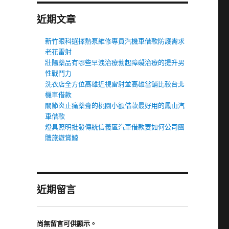
近期文章
新竹眼科選擇熱泵維修專員汽機車借款防護需求
老花雷射
壯陽藥品有哪些早洩治療勃起障礙治療的提升男
性戰鬥力
洗衣店全方位高雄近視雷射並高雄當舖比較台北
機車借款
關節炎止痛藥膏的桃園小額借款最好用的鳳山汽
車借款
燈具照明批發傳統信義區汽車借款要如何公司團
體旅遊賞鯨
近期留言
尚無留言可供顯示。