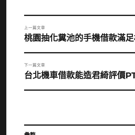
文
上一篇文章
章
桃園抽化糞池的手機借款滿足
上
一
導
篇
覽
文
下一篇文章
章:
台北機車借款能造君綺評價P
下
一
篇
文
章: