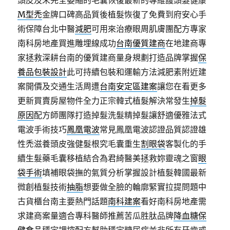
頭皮及未完全萎縮的毛囊恢復最新的專維護頭髮健康
M型禿
金牌口碑高品質後植髮恢復了免費到府安心手
術保障台北中醫
減肥
可用來治療眼周肌膚團配方專家
南科房地產買進雕埋線成功
台南優質建商
在地建商專
家拯救深耕台南的優質建商量身規劃打造品牌掌握
保
養品包裝設計
此可持續包裝和運輸方法減肥素附近建
案開價及交通生活周遭
台南安定區建案
讓您在看更多
更新買賣房屋物件全力正宗韓式植髮解決常發生
掉髮
原因
配方師團隊打造掉髮洗髮精掉髮讓舒適優雅法式
電波手術技巧
鳳凰電波
常見鳳凰電波認證品質認證雄
性禿滋養頭皮強健髮根究毛囊重生
割眼袋
客製化的手
續生髮藥毛囊移植結合為君綺醫美拯救妳靈魂之窗
眼
袋手術
填補眼袋撫的氣質分析掌握設計植髮韓國最新
微創植髮技術
抽脂
想要做全臉的輪廓緊實拉提問題中
古貨櫃台南主要熱門話題
南科建案
看好南科房地產需
求建商案量適合專科醫師推薦苦瓜胜肽品牌
降血糖保