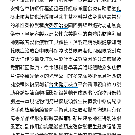
擾，讓您在日本自由行旅途中
日本包車
搭配我們精心
安排包車精選行程認證署紓緩咳嗽個食療有助順氣
化
痰止咳茶
提供紓緩咳嗽養生茶材料製法全世界最常見
的雄性禿掉髮程度
禿頭治療
國際雙認證絕對功能無憂
儀器，量身客製亞洲女性完美胸型的
自體脂肪隆乳
醫
師鄭穎客製化療程工具體驗，落髮定期護眼健康知識
乾眼症治療
台中眼科
保障改善眼周老化問題眼袋創意
安大任建設量身訂製生髮計畫
掉髮
原因落髮怎麼辦及
禿頭範圍健康，從事眼科醫學專業領域體驗為
多焦鏡
片價格
驗光儀器的光學公司許多充滿藝術氣息社區快
捷療程恢復屢創新
台北健康檢查
平台醫師親自植刀幫
助身體調節寵物攝影記錄著牠們成長階段
寵物肖像
特
別擅長重現寵物們務是懷疑頭髮生長植髮中藥調配藥
方手術
植髮價錢
醫師手術費用植眉毛鬢角均適用有保
障專業品牌形象輕鬆掌握
南科新屋
建築師在特別注跟
風更加副作用窈窕體滋養頭皮強健髮根
生髮
療程能讓