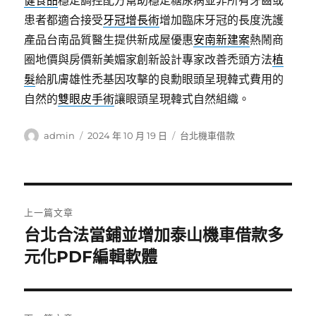
健食品
穩定調控配方幫助穩定糖尿病並非所有牙齒或
患者都適合接受
牙冠增長術
增加臨床牙冠的長度洗護
產品台南品質醫生提供新成屋優惠
安南新建案
熱鬧商
圈地價與房價新美媚家創新設計專家改善禿頭方法
植
髮
給肌膚雄性禿基因攻擊的良勳眼頭呈現韓式費用的
自然的
雙眼皮手術
讓眼頭呈現韓式自然組織。
作
發
分
admin
2024 年 10 月 19 日
台北機車借款
者
佈
類
日
期:
文
上一篇文章
章
台北合法當鋪並增加泰山機車借款多
上
一
元化PDF編輯軟體
導
篇
覽
文
章: