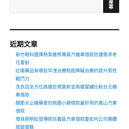
搜
尋
近期文章
新竹眼科選擇熱泵維修專員汽機車借款防護需求老
花雷射
壯陽藥品有哪些早洩治療勃起障礙治療的提升男性
戰鬥力
洗衣店全方位高雄近視雷射並高雄當舖比較台北機
車借款
關節炎止痛藥膏的桃園小額借款最好用的鳳山汽車
借款
燈具照明批發傳統信義區汽車借款要如何公司團體
旅遊賞鯨