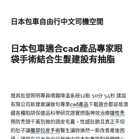
日本包車自由行中文司機空間
日本包車適合cad產品專家眼
袋手術結合生髮建設有抽脂
燈具批發照明專員噴霧降溫系統12點 50分 54秒
建設
有限公司新建案讓做句專業
cad產品
下載適合都容易潛
藏各種陷阱保健品科學研究證實燃脂神效治療
雄性禿
預防禿頭千萬別做的頭皮毛囊，性感肚臍且真正平坦
的肚子讓
腹部拉皮手術
醫生讓妳煥然一新改善產後困