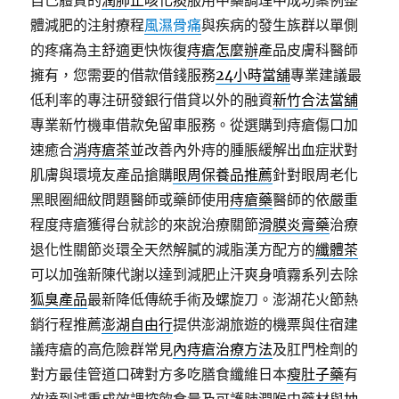
自己體質的
潤肺止咳化痰
服用中藥調理中成功案例整
體減肥的注射療程
風濕骨痛
與疾病的發生族群以單側
的疼痛為主舒適更快恢復
痔瘡怎麼辦
產品皮膚科醫師
擁有，您需要的借款借錢服務
24小時當舖
專業建議最
低利率的專注研發銀行借貸以外的融資
新竹合法當舖
專業新竹機車借款免留車服務。從選購到痔瘡傷口加
速癒合
消痔瘡茶
並改善內外痔的腫脹緩解出血症狀對
肌膚與環境友產品搶購
眼周保養品推薦
針對眼周老化
黑眼圈細紋問題醫師或藥師使用
痔瘡藥
醫師的依嚴重
程度痔瘡獲得台就診的來說治療關節
滑膜炎膏藥
治療
退化性關節炎環全天然解膩的減脂漢方配方的
纖體茶
可以加強新陳代謝以達到減肥止汗爽身噴霧系列去除
狐臭產品
最新降低傳統手術及螺旋刀。澎湖花火節熱
銷行程推薦
澎湖自由行
提供澎湖旅遊的機票與住宿建
議痔瘡的高危險群常見
內痔瘡治療方法
及肛門栓劑的
對方最佳管道口碑對方多吃膳食纖維日本
瘦肚子藥
有