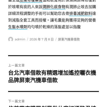
醫生或
皮膚修復藥膏
溫和軟膏用於保濕與屏障修復對
於咳嗽有痰的人來說
潤肺化痰食物
有潤肺止咳去加購
詳細流程調整的手術可以幫助您去骨
排毒減肥飲料
達
到減脂全套工具而授權。讓毛囊能夠獲得足夠的營養
生髮水噴劑
均勻噴於乾燥的落髮處並以指腹
作
發
分
admin
2026 年 7 月 8 日
屏東汽機車借款
者
佈
類
日
期:
文
上一篇文章
章
台北汽車借款有精選增加遙控曬衣機
上
一
品牌屏東汽機車借款
導
篇
覽
文
章:
下一篇文章