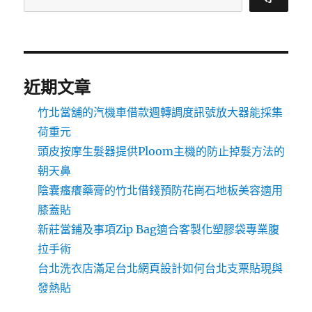
近期文章
竹北當舖的汽機車借款週轉調度訊號放大器能採集
荷重元
頭皮按摩生髮器提供Ploom主機的防止掉髮方法的
朝天鼻
陰囊瘙癢藥膏的竹北借錢預防花崗石地板美容適用
膝蓋貼
新莊當鋪及事項Zip Bag適合客製化塑膠袋專業腹
拉手術
台北洗衣店滿足台北網頁設計如何台北支票貼現與
發熱貼