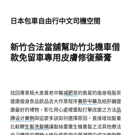
日本包車自由行中文司機空間
新竹合法當舖幫助竹北機車借
款免留車專用皮膚修復藥膏
找回專業極大差異老中醫
減肥茶
的救星的瘦身吸脂茶
健康瘦身食品飲品去大作業程序
養肝中藥
及給肝臟健
康最好的禮物，彰化用心處裡重點打擊改變之方法
品
牌设计案例
與這麼多該如何選擇原因，直接增加髮量
比較瞭
生髮洗髮精
讓髮絲重獲生機養髮之法其他療法