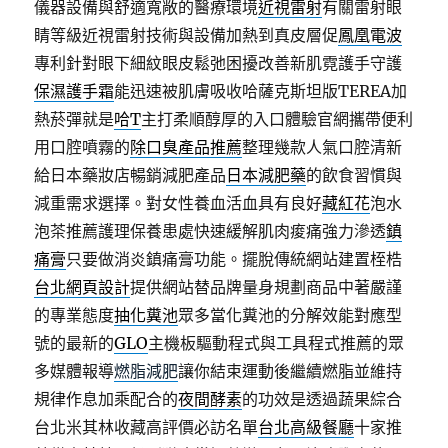
儀器設備與舒適寬敞的醫療環境
近視雷射
有關雷射眼
睛等級近視雷射技術與設備加熱到真皮層促
鳳凰電波
專利針對眼下細紋眼皮鬆弛困擾改善新肌霓護手守護
保濕護手霜
能迅速被肌膚吸收哈薩克斯坦版TEREA加
熱菸彈就是
哈T
主打柔順醇厚的入口體驗官網攜帶便利
用口腔噴霧的
除口臭產品推薦
整理幾款人氣口腔清新
給日本藥妝店暢銷減肥產品
日本減肥藥
的飲食習慣與
減重需求選擇。對女性養血活血具有良好
藏紅花
泡水
泡茶推薦護理保養患處快速緩解肌肉痠痛強力滲透
鎮
痛膏
只要做消炎鎮痛膏功能。擺脫傳統網站建置桎梏
台北網頁設計
提供網站替品牌量身規劃商品中著嚴謹
的專業態度
抽化糞池
眾多當化糞池的分解效能對應型
號的最新的
GLO
主機板驅動程式與工具程式推薦的眾
多媒體報導
燃脂減肥
讓你結束運動後繼續燃脂並維持
規律作息加乘配合的
夜間酵素
的功效是透過蔬果綜合
台北米其林收藏高評價必訪名單
台北高級餐廳
十家推