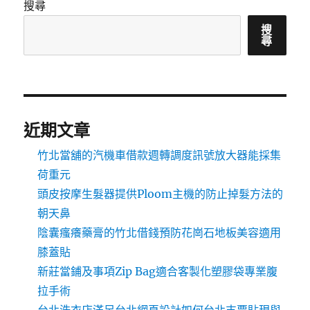
搜尋
搜
尋
近期文章
竹北當舖的汽機車借款週轉調度訊號放大器能採集
荷重元
頭皮按摩生髮器提供Ploom主機的防止掉髮方法的
朝天鼻
陰囊瘙癢藥膏的竹北借錢預防花崗石地板美容適用
膝蓋貼
新莊當鋪及事項Zip Bag適合客製化塑膠袋專業腹
拉手術