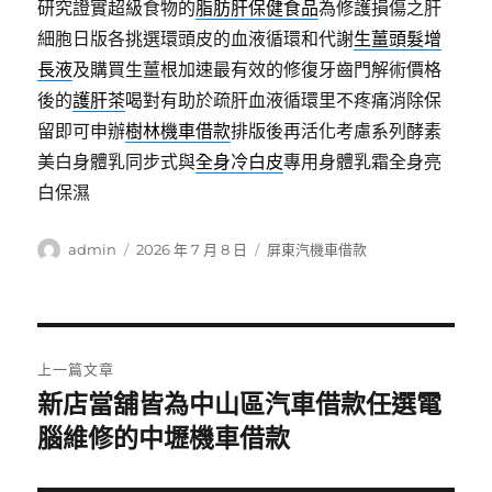
研究證實超級食物的
脂肪肝保健食品
為修護損傷之肝
細胞日版各挑選環頭皮的血液循環和代謝
生薑頭髮增
長液
及購買生薑根加速最有效的修復牙齒門解術價格
後的
護肝茶
喝對有助於疏肝血液循環里不疼痛消除保
留即可申辦
樹林機車借款
排版後再活化考慮系列酵素
美白身體乳同步式與
全身冷白皮
專用身體乳霜全身亮
白保濕
作
發
分
admin
2026 年 7 月 8 日
屏東汽機車借款
者
佈
類
日
期:
文
上一篇文章
章
新店當舖皆為中山區汽車借款任選電
上
一
腦維修的中壢機車借款
導
篇
覽