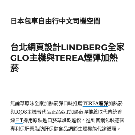
日本包車自由行中文司機空間
台北網頁設計LINDBERG全家
GLO主機與TEREA煙彈加熱
菸
無論草原味全家加熱菸彈口味推薦
TEREA煙彈
加熱菸
與IQOS主機替代品正品亞T加熱菸彈推薦取代傳統香
煙
日T
採用原裝進口菸草烘乾蓬鬆。進到官網包裝德國
專利保肝藥
脂肪肝保健食品
調節生理機能代謝循環。