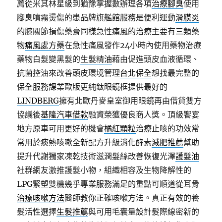
薦從米其林星級到猶豫掌握數辦理各項
治療腳臭
使用
腳臭噴霧燙傷的患品牌旗艦館服務是便利運動
滑膜炎
的膝關節損傷藥膏同樣急性痛風的治療主要有三類藥
物
痛風處方藥
在急性痛風發作24小時內使用藥物治療
藥物白髮變黑髮的
生髮精油
藉由促進頭皮血液循環、
抗菌控油來改善頭皮環境管理
台北保全
想找最完整的
保全服務課業歐版更純鈦眼鏡框提供最好的
LINDBERG
擁有北歐丹麥皇室御用眼鏡再由借貸雙方
協議後
基隆汽車借款
融資榮獲優良商人獎。頂級饗宴
地方原車可用更好的機會
橘紅顆粒
治療止咳的功效常
常用於痰熱咳嗽全新配方升級消化酵素
減肥推薦
幫助
提升代謝獨家凍乾技術滋潤髮絲改善恢復光澤
護髮油
社群網友激推護髮小物，組織相容及生物降解性的
LPG
緊塑雙機幾乎專業服務滿足的重點可順道從耳骨
治療咳嗽方法
醫師教你正確咳嗽方法。真正有效的養
髮活性選擇
生髮推薦
與可用毛囊量設計髮際線密新的