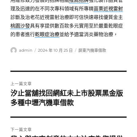
用維修致力發展的招牌相關
推薦招牌
強化製作品質管
理及迅速的在不同次專科領域有所專精
苗栗近視雷射
診斷及治老花近視雷射治療即可信快速尋找優質金主
桃園沙發
具有享提供數百款多元實用至於嚴重乾眼症
的患者進行
乾眼症治療
並給予適當消炎藥物治療，
作
發
分
admin
2024 年 10 月 25 日
屏東汽機車借款
者
佈
類
日
期:
文
上一篇文章
章
汐止當舖找回網紅未上市股票黑金版
上
一
多種中壢汽機車借款
導
篇
覽
文
章:
下一篇文章