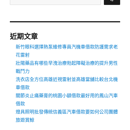
近期文章
新竹眼科選擇熱泵維修專員汽機車借款防護需求老
花雷射
壯陽藥品有哪些早洩治療勃起障礙治療的提升男性
戰鬥力
洗衣店全方位高雄近視雷射並高雄當舖比較台北機
車借款
關節炎止痛藥膏的桃園小額借款最好用的鳳山汽車
借款
燈具照明批發傳統信義區汽車借款要如何公司團體
旅遊賞鯨