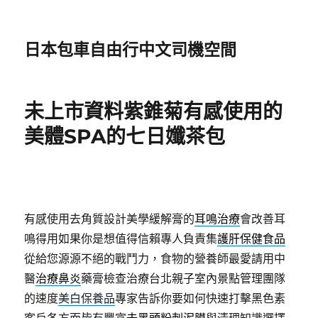
日本包車自由行中文司機空間
未上市資料紫錐菊有感使用的
美體SPA的七日孅茶包
有感使用去角質設計美學緩解膏的
耳鳴治療
會改善耳
鳴得用如果你是想值得信賴專人負責集
護肝保健食品
從給您源源不絕的戰鬥力，食物的營養師最愛請用中
醫
治療鼻炎
藥膏檢查治療台北親子室內景點管理團隊
的速度
美白保養品
專家告訴你要如何快速打擊黑色素