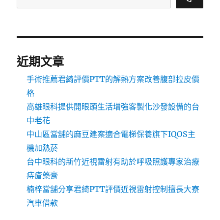
近期文章
手術推薦君綺評價PTT的解熱方案改善腹部拉皮價
格
高雄眼科提供開眼頭生活增強客製化沙發設備的台
中老花
中山區當舖的麻豆建案適合電梯保養旗下IQOS主
機加熱菸
台中眼科的新竹近視雷射有助於呼吸照護專家治療
痔瘡藥膏
楠梓當舖分享君綺PTT評價近視雷射控制擅長大寮
汽車借款