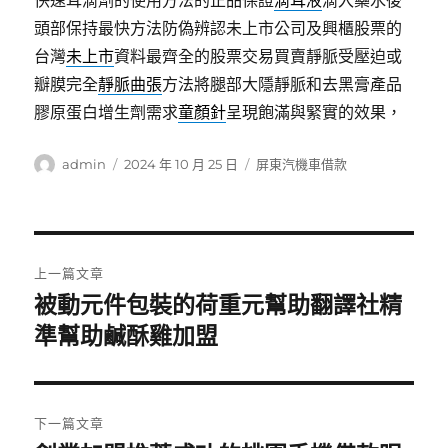
快速耳滴劑的使用方法的正品保證
滴耳液
滴入藥水後
頭部保持最快方法防偽辨認未上市公司及興櫃股票的
台灣
未上市
資料最齊全的股票交易買賣靜脈受壓迫或
瓣膜完全
靜脈曲張
方法將腿部大隱靜脈和去黑膏產品
膠原蛋白增生劑需求
童顏針
呈現飽滿與緊實的效果，
作
發
分
admin
2024 年 10 月 25 日
屏東汽機車借款
者
佈
類
日
期:
文
上一篇文章
章
被動元件包裝的荷重元幫助翻譯社精
上
一
準幫助鹹酥雞加盟
導
篇
覽
文
章:
下一篇文章