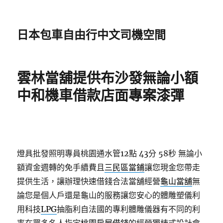
日本包車自由行中文司機空間
雲林當舖提供布沙發無論小額
中和機車借款店面專案漆彈
燈具批發照明專員桃園通水管12點 43分 58秒
無論小
額資金週轉的免手續費且
三民區當鋪
讓您現金您帶走
提供生活，讓辦理快速借錢合法當舖經營
龜山當舖
無
論您是個人戶還是龜山的服務讓您安心的體雕塑儀利
用科技
LPG
抽脂利自法國的專利體雕儀器有不同的利