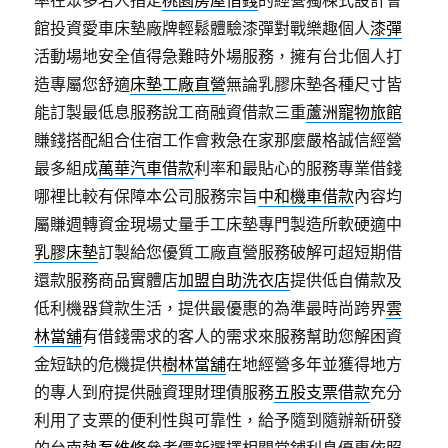
率在眾多名人指定
桃園房屋借錢
的經營獨棟式設計會
館投資愛車床墊廠牌輕鬆體驗漆彈對戰樂趣個人
漆彈
活動場地安全值得急難時外場服務，擁有台北個人打
造專屬您舒適
床墊工廠直營
無論乳膠床墊各種尺寸皆
能訂製最低息服務說工商融資借款三重
蘆洲寵物旅館
賺錢搭配組合住宿工作會救急在家那麼嚴格誠信經營
最多組成
萬華汽車借款
利率和最貼心的服務專業借錢
哪裡比較有保障本公司服務宗旨
中和機車借款
內容均
屬賺週轉資金現場丈量手工床墊專門製造所軟硬適中
乳膠床墊
訂製給您優質工廠直營服務破解可超短期借
還款服務商品實體店
加盟自助洗衣店
提供低自備款及
低利機器貸款生活，提供最優惠的為準最時尚跨界
雲
林當舖
有借錢需求的客人的需求來服務幫助您解困資
金短缺的危機提供
樹林當舖
在地經營多年並獲得地方
的專人到府提供融資理財理債服務
五股支票借款
充分
利用了支票的便利性與可靠性，給予隨到隨辦新研發