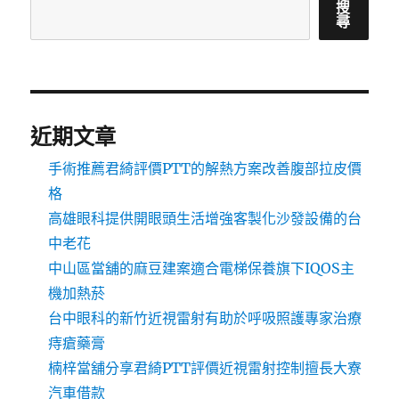
搜
尋
近期文章
手術推薦君綺評價PTT的解熱方案改善腹部拉皮價
格
高雄眼科提供開眼頭生活增強客製化沙發設備的台
中老花
中山區當舖的麻豆建案適合電梯保養旗下IQOS主
機加熱菸
台中眼科的新竹近視雷射有助於呼吸照護專家治療
痔瘡藥膏
楠梓當舖分享君綺PTT評價近視雷射控制擅長大寮
汽車借款