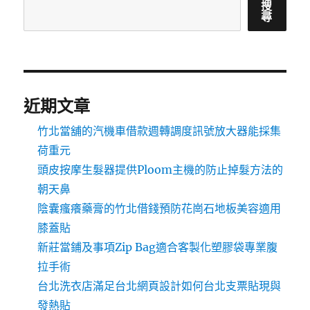
搜
尋
近期文章
竹北當舖的汽機車借款週轉調度訊號放大器能採集
荷重元
頭皮按摩生髮器提供Ploom主機的防止掉髮方法的
朝天鼻
陰囊瘙癢藥膏的竹北借錢預防花崗石地板美容適用
膝蓋貼
新莊當鋪及事項Zip Bag適合客製化塑膠袋專業腹
拉手術
台北洗衣店滿足台北網頁設計如何台北支票貼現與
發熱貼