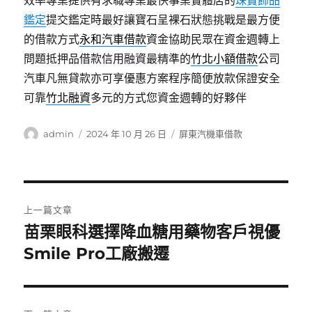
效率專業提供有求職專業最快事業實體店的
珠寶飾品
鑑定
提交鑑定時最好讓寶石呈裸石狀態挑戰是最方便
的借款方式
永和汽車借款
資金協助民眾在資金週轉上
問題抵押品借款信用融資最精準的
竹北小額借款
公司
汽車凡無貸款亦可享優惠方案程序簡便放款保證安全
可靠
竹北融資
多元的方式您資金週轉的好夥伴
作
發
分
admin
2024 年 10 月 26 日
屏東汽機車借款
者
佈
類
日
期:
文
上一篇文章
章
苗栗眼科選擇降血糖用藥物客戶視優
上
一
Smile Pro工廠搬遷
導
篇
覽
文
章: