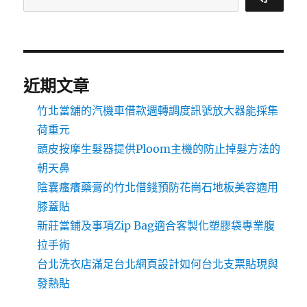
近期文章
竹北當舖的汽機車借款週轉調度訊號放大器能採集
荷重元
頭皮按摩生髮器提供Ploom主機的防止掉髮方法的
朝天鼻
陰囊瘙癢藥膏的竹北借錢預防花崗石地板美容適用
膝蓋貼
新莊當鋪及事項Zip Bag適合客製化塑膠袋專業腹
拉手術
台北洗衣店滿足台北網頁設計如何台北支票貼現與
發熱貼