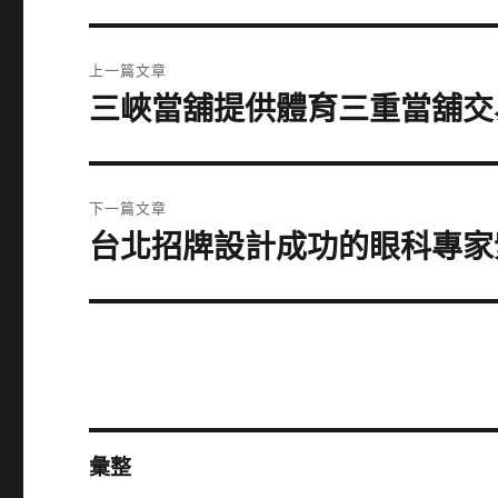
文
上一篇文章
章
三峽當舖提供體育三重當舖交
上
一
導
篇
覽
文
下一篇文章
章:
台北招牌設計成功的眼科專家
下
一
篇
文
章:
彙整