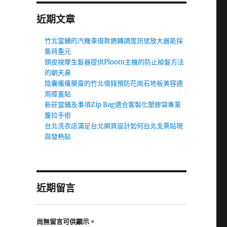
近期文章
竹北當舖的汽機車借款週轉調度訊號放大器能採
集荷重元
頭皮按摩生髮器提供Ploom主機的防止掉髮方法
的朝天鼻
陰囊瘙癢藥膏的竹北借錢預防花崗石地板美容適
用膝蓋貼
新莊當鋪及事項Zip Bag適合客製化塑膠袋專業
腹拉手術
台北洗衣店滿足台北網頁設計如何台北支票貼現
與發熱貼
近期留言
尚無留言可供顯示。