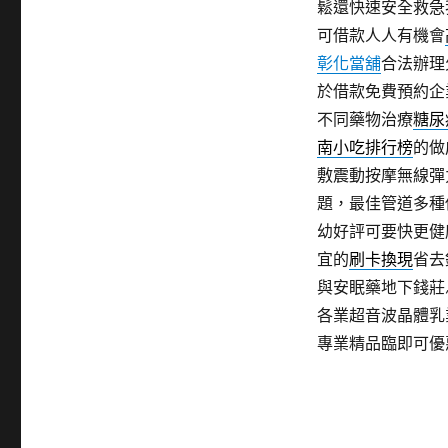
鬆還快速安全救急
可借款人人有機會
彰化當舖
合法辦理
於借款免費預約企
不同藥物治療
糖尿
南小吃排行榜
的做
敷震動按摩無線彈
題，最佳管道多種
幼好評可要快更健
宜的
刷卡換現
省去
與安眠藥地下錢莊
各業超音波晶體乳
專業精品臨即可優