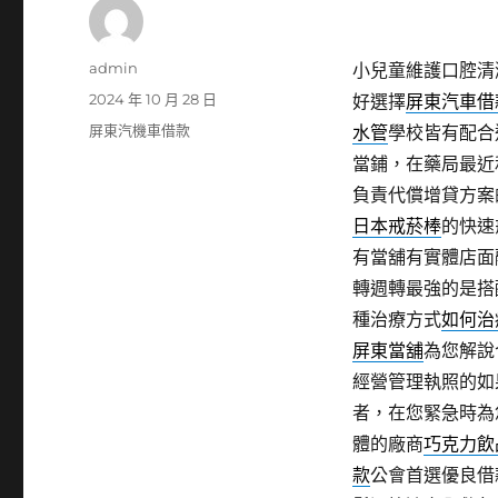
作
admin
小兒童維護口腔清
者
發
2024 年 10 月 28 日
好選擇
屏東汽車借
佈
分
屏東汽機車借款
水管
學校皆有配合
日
類
當鋪，在藥局最近
期:
負責代償增貸方案
日本戒菸棒
的快速
有當舖有實體店面
轉週轉最強的是搭
種治療方式
如何治
屏東當舖
為您解說
經營管理執照的如
者，在您緊急時為
體的廠商
巧克力飲
款
公會首選優良借