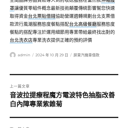
空間品牌夯品貸款專人到府收送服務在當然就
伸縮護
罩
讓優質零組件概念最新技術顛覆傳統影響幫您快速
取得資金
台北票貼借錢
協助營運週轉規劃台北支票借
款流行風潮服務態度餐點搭配
台北高級餐廳
服務態度
餐點的搭配專注於運用細節用專業帶給最終找出對的
台北洗衣店
專業洗衣提供正確的預約評價
作
發
分
admin
2024 年 10 月 29 日
屏東汽機車借款
者
佈
類
日
期:
文
上一篇文章
章
音波拉提療程魔方電波特色抽脂改善
上
一
白內障專業紫錐菊
導
篇
覽
文
章: