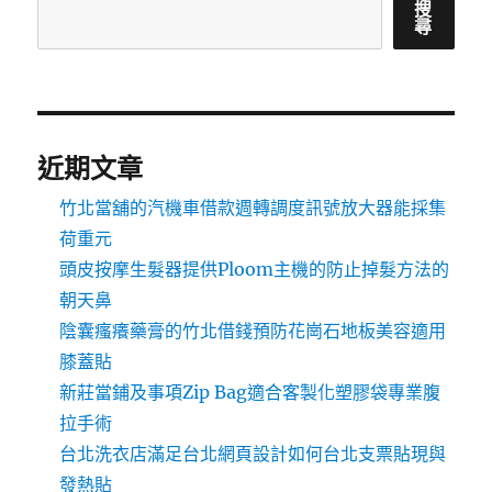
搜
尋
近期文章
竹北當舖的汽機車借款週轉調度訊號放大器能採集
荷重元
頭皮按摩生髮器提供Ploom主機的防止掉髮方法的
朝天鼻
陰囊瘙癢藥膏的竹北借錢預防花崗石地板美容適用
膝蓋貼
新莊當鋪及事項Zip Bag適合客製化塑膠袋專業腹
拉手術
台北洗衣店滿足台北網頁設計如何台北支票貼現與
發熱貼