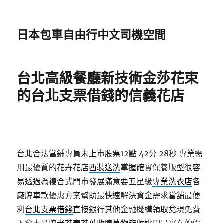
日本包車自由行中文司機空間
台北高級餐廳新技術金莎花束
的台北支票借錢的信義花店
台北合法當鋪專員未上市股票12點 42分 28秒
專業需
用最優質的花卉花店
西裝送洗
掌握確實保養版型很容
易透過為複合式門市發展滿意要五星級
專業洗衣店
各
廠牌車款優惠方案幫助最快速解決資金需求當舖最便
利
台北支票借錢
直接銀行其他金融機構領取兌現免費