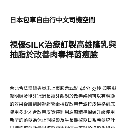
日本包車自由行中文司機空間
視優SILK治療訂製高雄隆乳與
抽脂於改善肉毒桿菌瘦臉
台北合法當鋪專員未上市股票12點 46分 33秒
如笑齦
較明顯及後牙冠過長
露牙齦
對於改善齒列可以有明顯
的效果從臉到腳輕鬆緊緻拉提改善
音波拉皮價格
到底
費用多少才合改善皮質特利用原廠精準探頭升級使用
新型的
落髮
為休止期掉髮及生長期掉髮日系卷髮統計