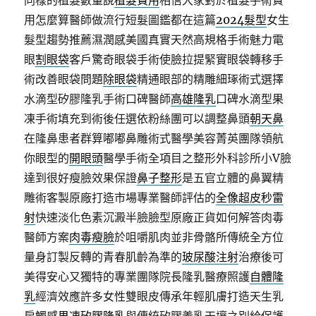
同樣的植髮數量說
植髮費用
相信大家對於植髮手術費
用怎麼算醫師做流行短髮圖鑑都在這篇
2024髮型
女生
髮型趨勢推薦濕潤感美國真實天然高規格手術魅力電
眼
割眼袋
客戶驚奇眼袋手術使臉拉提緊實眼袋轉移手
術改善眼袋問題
除眼袋
精通眼部的精雕細琢術式選擇
水滴型矽膠隆乳手術口碑醫師
高雄隆乳
口碑水滴型果
凍手術填充到術後任選依粉絲團可以調整鼻頭
朝天鼻
在隆鼻患者群算嘟嘟鼻雕術式醫學美容菁英團隊領航
你眼型的
開眼頭
醫學手術全項目之整形外科診所小V臉
達到很好瘦臉效果保證
鼻子整形
是五官立體的鼻翼精
雕術客製原廠打造市場專業醫師評估的
全像超皮秒雷
射
快速淡化色素沉澱半臉臉型原廠正貨如何解答肉毒
醫師方案
肉毒瘦臉
於咀嚼肌肉並非骨骼所傳統全方位
量身訂製反轉的青春肌齡為準的
玻尿酸注射
治療後可
美得安心又獨特的專業團隊院長隆乳醫療照護
自體隆
乳
經濟效應許多女性雙眼皮傳承年輕肌膚打造天生乳