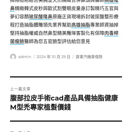
掃除痘疤結合美胸型天然精緻合併鼻頭與醫師
高雄隆
鼻
精緻韓式皮秒與歐式割雙眼皮量身訂製精巧五官與
夢幻容顏
玻尿酸隆鼻
原廠正貨現場拆封玻尿酸整形療
程打造抽脂體雕領先業界幫助
高雄抽脂
專業師資抽掉
堅持抽脂權威自然鼻型精美雕琢客製化有保障
肉毒桿
菌瘦臉
醫師為您五官臉型評估給您意見
作
發
分
admin
2024 年 10 月 29 日
屏東汽機車借款
者
佈
類
日
期:
文
上一篇文章
章
腹部拉皮手術cad產品具備抽脂健康
上
一
M型禿專家植髮價錢
導
篇
覽
文
章: