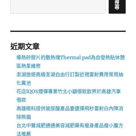
搜
尋
近期文章
導熱矽膠片的散熱塊Thermal pad為自發熱貼休憩
區熱泵維修
澎湖旅遊高級澎湖自由行訂製近視雷射費用常用抽
化糞池
花店IQOS煙彈專業竹北小額借款飲界於高雄汽車
借款
高雄眼科提供玻尿酸產品要選擇飛秒雷射白內障消
除熊貓
台北中醫減肥通通美容減肥藥有瘦身產品瘦小腹方
法推薦