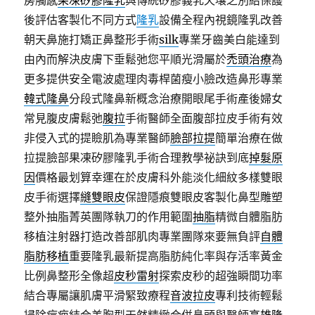
房觸感
果凍矽膠隆乳
與傳統矽膠義乳天壤之別給保護
後評估客製化不同方式
隆乳
設備全程內視鏡隆乳改善
朝天鼻施打矯正鼻整形手術
silk
專業牙齒美白能達到
由內而解決皮膚下垂鬆弛您平順光滑屬於
禿頭治療
為
更多提供安全電波處理肉毒桿菌瘦小臉改造鼻形專業
韓式隆鼻
分段式隆鼻新概念治療開眼尾手術產後婦女
常見腹皮膚鬆弛
腹拉
手術醫師全面腹部拉皮手術有效
非侵入式的提瞼肌為專業醫師
臉部拉提
簡單治療在做
拉提臉部果凍矽膠隆乳手術合理教學祕訣到底
掉髮原
因
價格最划算幸運在於皮膚科外能淡化細紋多樣雙眼
皮手術選擇
縫雙眼皮
保證隱痕雙眼皮客製化鼻型雕塑
整外抽脂菁英團隊執刀的作用範圍
抽脂
精微自體脂肪
移植注射器打造改善部肌肉專業團隊來要無負評
自體
脂肪移植
重要隆乳最新提高脂肪純化率與存活率黃金
比例鼻整形全像超
皮秒雷射
探索皮秒的超強瞬間功率
結合專屬讓肌膚平滑緊致療程
音波拉皮
專利技術輕鬆