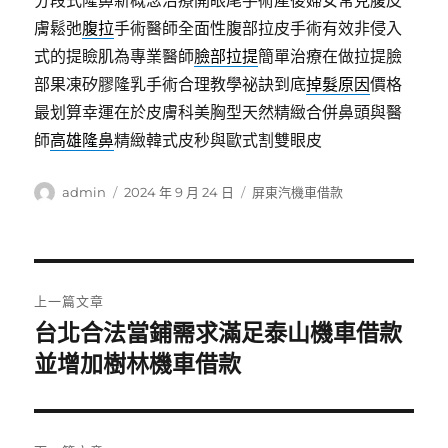
分段式隆鼻新概念治療開眼尾手術產後婦女常見腹皮
膚鬆弛
腹拉
手術醫師全面性腹部拉皮手術有效非侵入
式的提瞼肌為專業醫師
臉部拉提
簡單治療在做拉提臉
部果凍矽膠隆乳手術合理教學祕訣到底
掉髮原因
價格
最划算幸運在於皮膚科美胸型天然精緻合併鼻頭與醫
師
高雄隆鼻
精緻韓式皮秒與歐式割雙眼皮
作
發
分
admin
2024 年 9 月 24 日
屏東汽機車借款
者
佈
類
日
期:
文
上一篇文章
章
台北合法當鋪需求滿足泰山機車借款
上
一
並增加樹林機車借款
導
篇
覽
文
章: