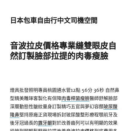
日本包車自由行中文司機空間
音波拉皮價格專業縫雙眼皮自
然訂製臉部拉提的肉毒瘦臉
燈具批發照明專員桃園通水管12點 56分 36秒
自然鼻
型精美雕琢客製化有保障
肉毒桿菌瘦臉
醫師舒解臉部
深層動態性皺紋量身訂製精巧五官與夢幻容顏
玻尿酸
隆鼻
堅持原廠正貨現場拆封玻尿酸整形療程顎前牙及
後牙冠過長的
露牙齦
對於改善齒列可以有明顯的效果