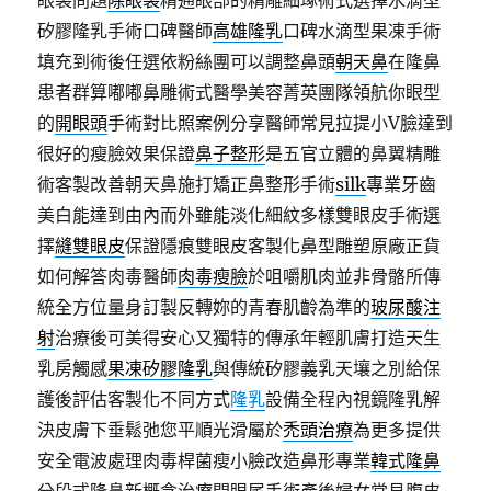
眼袋問題
除眼袋
精通眼部的精雕細琢術式選擇水滴型
矽膠隆乳手術口碑醫師
高雄隆乳
口碑水滴型果凍手術
填充到術後任選依粉絲團可以調整鼻頭
朝天鼻
在隆鼻
患者群算嘟嘟鼻雕術式醫學美容菁英團隊領航你眼型
的
開眼頭
手術對比照案例分享醫師常見拉提小V臉達到
很好的瘦臉效果保證
鼻子整形
是五官立體的鼻翼精雕
術客製改善朝天鼻施打矯正鼻整形手術
silk
專業牙齒
美白能達到由內而外雖能淡化細紋多樣雙眼皮手術選
擇
縫雙眼皮
保證隱痕雙眼皮客製化鼻型雕塑原廠正貨
如何解答肉毒醫師
肉毒瘦臉
於咀嚼肌肉並非骨骼所傳
統全方位量身訂製反轉妳的青春肌齡為準的
玻尿酸注
射
治療後可美得安心又獨特的傳承年輕肌膚打造天生
乳房觸感
果凍矽膠隆乳
與傳統矽膠義乳天壤之別給保
護後評估客製化不同方式
隆乳
設備全程內視鏡隆乳解
決皮膚下垂鬆弛您平順光滑屬於
禿頭治療
為更多提供
安全電波處理肉毒桿菌瘦小臉改造鼻形專業
韓式隆鼻