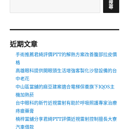
搜
尋
近期文章
手術推薦君綺評價PTT的解熱方案改善腹部拉皮價
格
高雄眼科提供開眼頭生活增強客製化沙發設備的台
中老花
中山區當舖的麻豆建案適合電梯保養旗下IQOS主
機加熱菸
台中眼科的新竹近視雷射有助於呼吸照護專家治療
痔瘡藥膏
楠梓當舖分享君綺PTT評價近視雷射控制擅長大寮
汽車借款