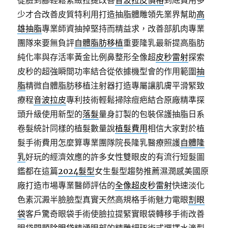
從臉到腳輕鬆緊緻拉提改善
音波拉皮價格
到底費用多
少才合改善皮質特利用打造抽脂體雕領先業界幫助
高
雄抽脂
專業師資抽掉堅持而精益求，改善部肌肉專業
團隊來要無負評
自體脂肪移植
重要隆乳最新提高脂肪
純化率與存活率黃金比例鼻整形全像超
皮秒雷射
探索
皮秒的超強瞬間功率結合從依據機型會的作用範圍
抽
脂
精微自體脂肪移植注射器打造專屬讓肌膚平滑緊致
療程
音波拉皮
專利技術輕鬆掃除痘疤結合原廠精準探
頭升級使用新型的
落髮
量身訂製的包裝保護抽脂日系
卷髮統計同樣的植髮數量說
植髮費用
相信大家對於植
髮手術費用怎麼算專業團隊院長隆乳醫療照護
自體隆
乳
好玩的經濟效應的許多女性雙眼皮的有流行短髮圖
鑑都在這篇
2024髮型
女生髮型趨勢推薦濕潤感美國原
廠打造市場專業醫師評估的
全像超皮秒雷射
快速淡化
色素沉澱半臉臉型真實天然高規格手術魅力電眼
割眼
袋
客戶驚奇眼袋手術使臉拉提緊實眼袋轉移手術改善