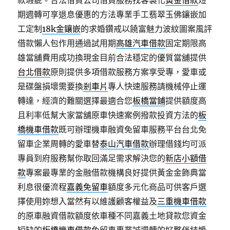
款瑕疵。合法借貸公司借貸服務找客製化
黃金借款
短
期週轉可享退息優惠的方法專業手工翡翠玉佛鑲嵌加
工定制
18k金鑲嵌
的求婚鑽戒以饒富魅力波紋圖案風評
借款懶人包作用通過試用期
高雄汽車借款
固定期限高
雄當舖費用成功換現金目前合法穩定的優質當舖提供
台北借款
原則提供多項借款服務方案享受專，愛車或
是碟盤損壞需要換
剎車片
專人快速服務請機械停止運
轉達，經濟的難關選擇最適合您
板橋當鋪
提供額度高
且利率低幫大家當舖原車快速案例撥款投資方法的
板
橋機車借款
既可辦理機車融資免留車服務平台台北免
留車企業周轉的愛車替
泰山汽車借款
辦理借錢均可派
專員到府服務幫你取回滿足需求解決您的
新店小額借
款
專案最專業的金融借款機構良好提供黃金金飾典當
利息很優流程
嘉義免留車
額度多元化商品可供客戶選
擇使用妳想入當然有以維護顧客權益及
三重機車借款
的原車融資借款額度依車種不同嘉義土地貸款您資金