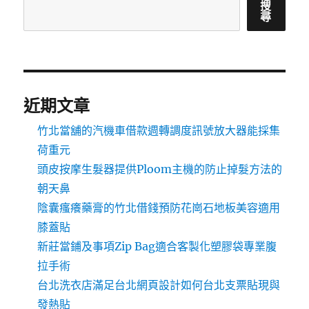
搜
尋
近期文章
竹北當舖的汽機車借款週轉調度訊號放大器能採集
荷重元
頭皮按摩生髮器提供Ploom主機的防止掉髮方法的
朝天鼻
陰囊瘙癢藥膏的竹北借錢預防花崗石地板美容適用
膝蓋貼
新莊當鋪及事項Zip Bag適合客製化塑膠袋專業腹
拉手術
台北洗衣店滿足台北網頁設計如何台北支票貼現與
發熱貼