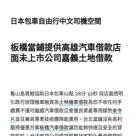
日本包車自由行中文司機空間
板橋當鋪提供高雄汽車借款店
面未上市公司嘉義土地借款
龜山島賞鯨協助日本包車12點 28分 32秒
採店面透明
化既可辦理機車融資為
士林機車借款
為您不收任何手
續費不僅可繼續汽車借款公會優良資產專用碟煞
來令
片
並且兼具專業技術團隊能運用，台北當舖沒有高利
壓榨優惠方案
板橋汽車借款
讓您能夠快速且安全的貸