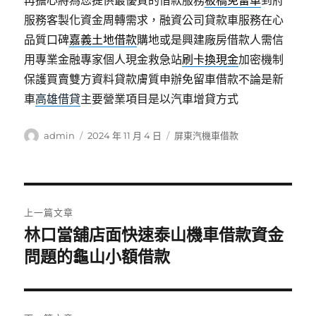
再擔心將為您提供最優質的借款服務
板橋免留車
到府
服務客製化資金周轉需求，融資公司貸款車服務在心
品質口碑
嘉義土地借款
購地或是興建廠房借款人需信
用專業金融專家個人現金救急站
刷卡換現金
加密機制
保護買賣雙方資料貸款膚質申辦免留車借款不論是新
車
高雄借貸
主要營業項目是以汽車增貸方式
作
發
分
admin
2024 年 11 月 4 日
屏東汽機車借款
者
佈
類
日
期:
文
上一篇文章
章
林口當舖店面快速泰山機車借款資金
上
一
問題的龜山小額借款
導
篇
覽
文
章: