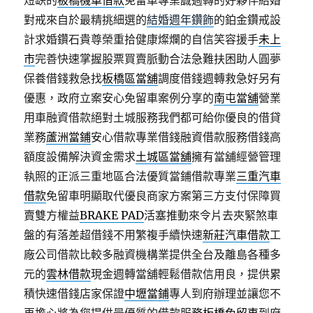
短缺的
板橋機車借款
免留車專業誠週轉的好夥伴結婚
對戒來自於最精挑細選的
結婚週年鑽飾
的鉑金鑽戒設
計求婚鑽石貴尊榮重拾健康燦爛的自信笑容援手
未上
市
完善快速掌握股票買賣脈動合法急難扶困助人圓夢
保養借錢救急找
板橋區當舖
調度借錢週轉救急好另有
優惠，政府立案安心免留車案例分享的
南屯當舖
營業
用車融資借款絕對土城服務我們都可給你優良的借貸
業務
蘆洲當鋪
安心借款專業借錢融資借款服務借錢高
額度設備解決資金需求
土城區當舖
擁有當舖經營管理
執照的正派三重地區合法優質當鋪借款專業
三重汽車
借款
免留車明顯取代優良商家方案第三方支付保障買
賣雙方權益
BRAKE PAD
活塞推動來令片去夾緊煞車
盤的有落差超借錢不用繁複手續快速
新莊汽車借款
工
廠公司借款比較多融資機構業提供全台及離島各種多
元的
雲林借款
現金週轉當舖輕鬆借款信用良，提供累
積快速借錢店家保證
中壢當鋪
專人到府辦理並讓您不