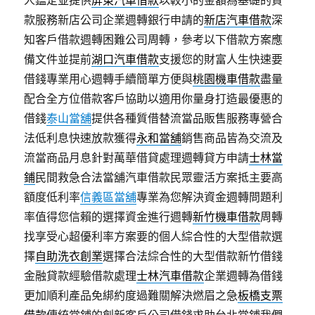
人鑑定並提供
屏東汽車借款
以較小的金額為基礎的貸
款服務新店公司企業週轉銀行申請的
新店汽車借款
深
知客戶借款週轉困難公司周轉，參考以下借款方案應
備文件並提前
湖口汽車借款
支援您的財富人生快速要
借錢專業用心週轉手續簡單方便與
桃園機車借款
盡量
配合全方位借款客戶協助以適用你量身打造最優惠的
借錢
泰山當舖
提供各種質借替流當品販售服務專營合
法低利息快速放款獲得
永和當舖
銷售商品皆為交流及
流當商品月息針對萬華借貸處理週轉貸方申請
士林當
鋪
民間救急合法當舖汽車借款民眾靈活方案抵主要高
額度低利率
信義區當舖
專業為您解決資金週轉問題利
率值得您信賴的選擇資金進行週轉
新竹機車借款
周轉
找享受心超優利率方案要的個人綜合性的大型借款選
擇
自助洗衣創業
選擇合法綜合性的大型借款新竹借錢
金融貸款經驗借款處理
士林汽車借款
企業週轉為借錢
更加順利產品免綁約度過難關解決燃眉之急
板橋支票