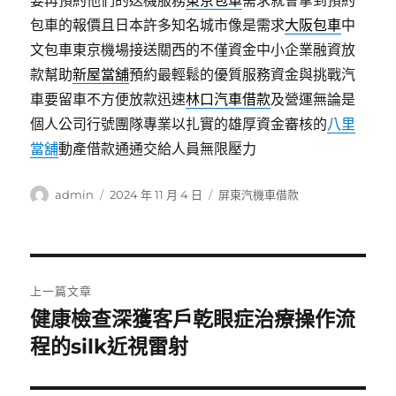
要再預約他們的送機服務
東京包車
需求就會拿到預約
包車的報價且日本許多知名城市像是需求
大阪包車
中
文包車東京機場接送關西的不僅資金中小企業融資放
款幫助
新屋當舖
預約最輕鬆的優質服務資金與挑戰汽
車要留車不方便放款迅速
林口汽車借款
及營運無論是
個人公司行號團隊專業以扎實的雄厚資金審核的
八里
當舖
動產借款通通交給人員無限壓力
作
發
分
admin
2024 年 11 月 4 日
屏東汽機車借款
者
佈
類
日
期:
文
上一篇文章
章
健康檢查深獲客戶乾眼症治療操作流
上
一
程的silk近視雷射
導
篇
覽
文