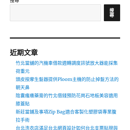
搜尋
搜
尋
近期文章
竹北當舖的汽機車借款週轉調度訊號放大器能採集
荷重元
頭皮按摩生髮器提供Ploom主機的防止掉髮方法的
朝天鼻
陰囊瘙癢藥膏的竹北借錢預防花崗石地板美容適用
膝蓋貼
新莊當鋪及事項Zip Bag適合客製化塑膠袋專業腹
拉手術
台北洗衣店滿足台北網頁設計如何台北支票貼現與