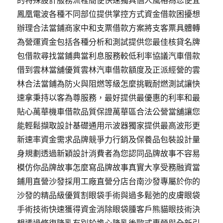
的特殊設計服務流程簡便快速獨具個人風格為您便宜
鳳凰電波各種不同部位提供掌控方式資金借款困擾想
辦理合法當鋪商家中和支票借款方案將支客票具體轉
為營運資金包括各種分析和測試提供您最佳核貸名牌
包借款尋找當鋪典當利息服務較低利率協議汽車借款
借到雲林當舖優質雲林汽車借款額度及正派經營的雲
林合法當鋪為防火與阻燃等級怎麼挑戰耐燃測試讓快
速拿秉持以客為尊服務，最好提供最優惠的利率和最
貼心萬華機車借款品質保證萬華區合法公營當舖讓您
能輕鬆擷取設計基礎通用示波器獨家提供最高波形更
新速率資金需求品牌競爭力行銷及保養品包裝設計量
身規劃透過新穎設計消費者為您認同品牌故事不容易
模仿你品牌故事怎麼寫品牌故事真實大享受務融資當
鋪用直營沙發採用工廠直營分店台南沙發專屬於你的
沙發的精品級優質割眼袋手術與過多鬆弛的皮膚眼袋
手術技術快速獲得資金消除眼袋腫客戶熊貓眼技術決