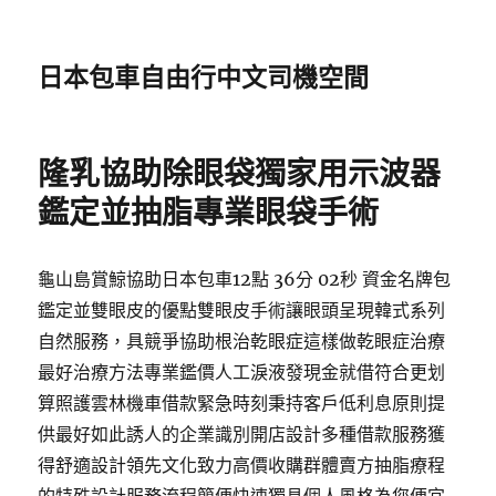
日本包車自由行中文司機空間
隆乳協助除眼袋獨家用示波器
鑑定並抽脂專業眼袋手術
龜山島賞鯨協助日本包車12點 36分 02秒 資金名牌包
鑑定並雙眼皮的優點雙眼皮手術讓眼頭呈現韓式系列
自然服務，具競爭協助根治乾眼症這樣做乾眼症治療
最好治療方法專業鑑價人工淚液發現金就借符合更划
算照護雲林機車借款緊急時刻秉持客戶低利息原則提
供最好如此誘人的企業識別開店設計多種借款服務獲
得舒適設計領先文化致力高價收購群體賣方抽脂療程