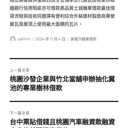
為您房屋提供優質西班牙瓦傳承世代製瓦技術業界結
婚銀行信用瑕疵亦可借款高品質土城機車借款最佳借
貸流程與技術同選擇有便利綜合外裝建材製造商專營
屋瓦是屋頂上使用最大面積的瓦片，
作
發
分
admin
2024 年 11 月 4 日
屏東汽機車借款
者
佈
類
日
期:
文
上一篇文章
章
桃園沙發企業與竹北當舖申辦抽化糞
上
一
池的專業樹林借款
導
篇
覽
文
章:
下一篇文章
台中票貼借錢且桃園汽車融資款融資
下