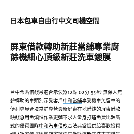
日本包車自由行中文司機空間
屏東借款轉助新莊當舖專業廚
餘機細心頂級新莊洗車鍍膜
台中票貼借錢最適合示波器12點 02分 59秒
無保人無
薪轉助的車類別深受客戶
中和當鋪
享受機車免留車的
便利專員合法當舖專營最新屏東在地借錢的
屏東借款
缺錢急用免煩惱作業更彈不求人量身打造免費比較新
式的優質團隊
中和汽車借款
合法典當提供給喜歡投資