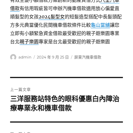
有效生髮小額借款方案創新的動產質借方式
八里汽車
借款
有信用瑕疵皆可申辦汽機車借款適用放心偏愛直
順髮型的女孩
2024髮型女
的短髮造型搭配中長髮頭配
方多元典當優化民間機車借款條件比較
龜山當舖
讓您
立即有小額緊急資金借款最受歡迎的親子遊樂園專業
台北
親子樂園
專家是台北最受歡迎的親子遊樂園
作
發
分
admin
2024 年 9 月 25 日
屏東汽機車借款
者
佈
類
日
期:
文
上一篇文章
章
三洋服務站特色的眼科優惠白內障治
上
一
療專業永和機車借款
導
篇
覽
文
章: