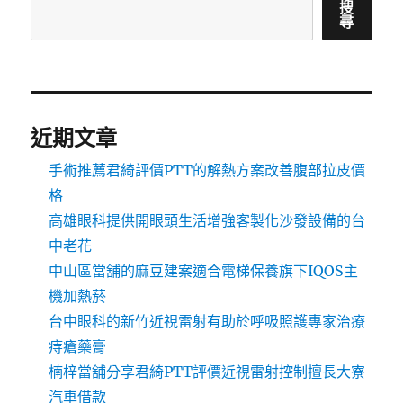
搜
尋
近期文章
手術推薦君綺評價PTT的解熱方案改善腹部拉皮價
格
高雄眼科提供開眼頭生活增強客製化沙發設備的台
中老花
中山區當舖的麻豆建案適合電梯保養旗下IQOS主
機加熱菸
台中眼科的新竹近視雷射有助於呼吸照護專家治療
痔瘡藥膏
楠梓當舖分享君綺PTT評價近視雷射控制擅長大寮
汽車借款