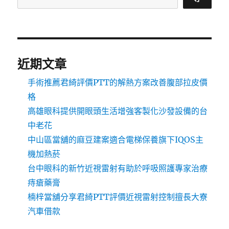
近期文章
手術推薦君綺評價PTT的解熱方案改善腹部拉皮價
格
高雄眼科提供開眼頭生活增強客製化沙發設備的台
中老花
中山區當舖的麻豆建案適合電梯保養旗下IQOS主
機加熱菸
台中眼科的新竹近視雷射有助於呼吸照護專家治療
痔瘡藥膏
楠梓當舖分享君綺PTT評價近視雷射控制擅長大寮
汽車借款