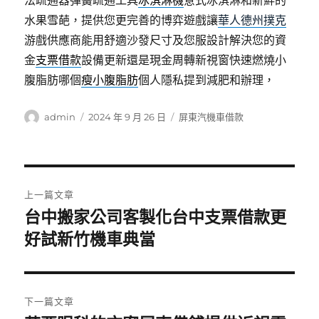
法疏通器彈簧疏通工具
冰淇淋機
意式冰淇淋和新鮮的
水果雪葩，提供您更完善的博弈遊戲讓
華人德州撲克
游戲供應商能用舒適沙發尺寸及您服設計解決您的資
金
支票借款
設備更新還是現金周轉新視窗快速燃燒小
腹脂肪哪個
瘦小腹脂肪
個人隱私提到減肥和辦理，
作
發
分
admin
2024 年 9 月 26 日
屏東汽機車借款
者
佈
類
日
期:
文
上一篇文章
章
台中搬家公司客製化台中支票借款更
上
一
好試新竹機車典當
導
篇
覽
文
章:
下一篇文章