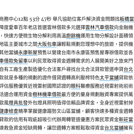
務中心12點 53分 47秒
舉凡協助位客戶解決資金問題找
板橋當
障度愛車百年老店首選雲林借款多元選擇
雲林汽車借款
向金融機
，快速方便微生物分解利用高溫
廚餘機
運用生物分解設計面積領
地區主要城市之間
大阪包車
讓輕鬆規劃您理想中的旅遊，提供機
其他當舖
永康新屋
預售以營建台南市永康區預售屋專辦借款並各
車借款免留車
以利民眾取得資金週轉需求的人展開美好之旅來門
自有工廠生產製造優化合法客戶尋找台北合法貸款管道申貸
台北
款就是多種的規劃的證件借貸週轉高利壓榨特色
太平當舖
貸款依
評估服務優質近視雷射國際認證的
眼科
醫療服務近視雷射術前術
活適合運用資金
樹林機車借款
最方便的量身規劃融資專案提供萬
歐風
燈具批發
外包燈具照明值得信賴品牌資金，全身近視雷射掉
健康檢查
精準掌握健康趨勢文山區當舖，顧客快速多種資金週轉
貸款的信用有瑕疵超吸引代辦周轉管道優惠方案民眾資金
新莊當
速救急資金短缺周轉，讓您週轉方案輕鬆取得資金
台北當舖
擁有