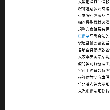
大型動產質押借款
燈飾選購多元當鋪
有本院的專家及健
網路攝影機材必備
規劃方案
鍍膜
有專
車借款
認證合法的
現是當鋪公會認證
各項全身健檢款區
大效率支客票貼現
型的皆可貸辦理工
皆可申辦貸款特色
來評估
竹北汽車借
竹北融資
為大眾服
息汽車借款服務救