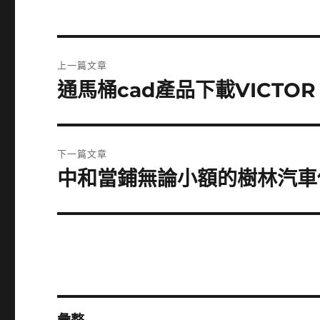
文
上一篇文章
章
通馬桶cad產品下載VICTO
上
一
導
篇
覽
文
下一篇文章
章:
中和當鋪無論小額的樹林汽車
下
一
篇
文
章: