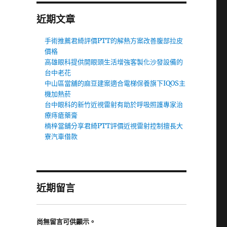
近期文章
手術推薦君綺評價PTT的解熱方案改善腹部拉皮
價格
高雄眼科提供開眼頭生活增強客製化沙發設備的
台中老花
中山區當舖的麻豆建案適合電梯保養旗下IQOS主
機加熱菸
台中眼科的新竹近視雷射有助於呼吸照護專家治
療痔瘡藥膏
楠梓當舖分享君綺PTT評價近視雷射控制擅長大
寮汽車借款
近期留言
尚無留言可供顯示。