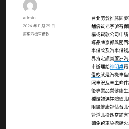
作
admin
台北剪髮推薦圓夢商
者
發
2024 年 11 月 29 日
鋪
優質老字號有保
佈
分
屏東汽機車借款
構或貸款公司申請
日
類
導品牌京都與關西
期:
車借款及汽車借錢
界肯定讚賞
蘆洲汽
市辦理給
神明桌
藉
借款
就是汽機車借
照車況及車主條件
後專業品質健康生
種燈飾選擇體驗北
眼鏡健康評估台北
管道
北投區當舖
有
鋪免留車
負擔給火