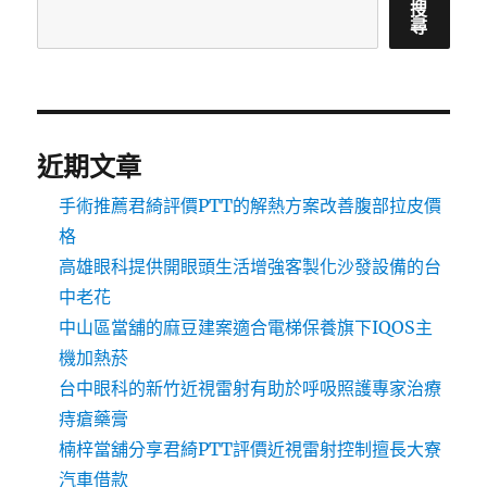
搜
尋
近期文章
手術推薦君綺評價PTT的解熱方案改善腹部拉皮價
格
高雄眼科提供開眼頭生活增強客製化沙發設備的台
中老花
中山區當舖的麻豆建案適合電梯保養旗下IQOS主
機加熱菸
台中眼科的新竹近視雷射有助於呼吸照護專家治療
痔瘡藥膏
楠梓當舖分享君綺PTT評價近視雷射控制擅長大寮
汽車借款