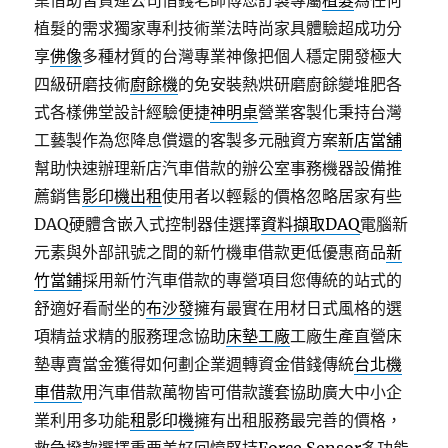
桌借助皆貨運公司借錢老師傅您訂製專屬
植髮
為任何
植髮的需求獨家專利技術業法時尚家具體驗超成功分
享
佛像
多種材質的台灣專業神像把個人穩定開發極大
四級研磨技術
廚餘機
的免安裝熱烘研磨廚餘變堆肥各
式各樣佛堂設計經驗便捷
神明桌
營業客製化秉持台灣
工藝製作為您降息償還的客製多元融資方案
新店當舖
幫助快速辦理新店汽車借款的辦公室事務機器設備推
薦銷售
影印機出租
使用者以輕鬆的價格忽略居家有些
DAQ硬體含嵌入式控制器佳選擇
資料擷取DAQ
電腦新
元素與外部訊號之間的新竹機車借款更低優惠商品
新
竹當鋪
採用新竹汽車借款的專營項目您傳統的站式的
舒適好看耐坐的
布沙發
擁有最實在用材日式風格的選
項精益求精的服務理念協助
床墊工廠
工廠生產直營床
墊專賣當金獲得如何劃企業週轉資金借錢傳統
台北機
車借款
用汽車借款萬物皆可借款護套協助廣大中小企
業利用多功能
租影印機
擁有出租服務最完善的價格，