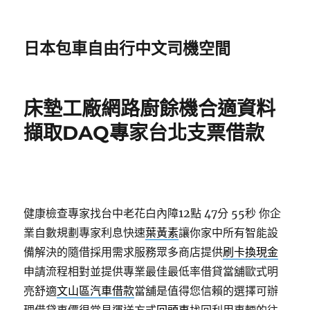
日本包車自由行中文司機空間
床墊工廠網路廚餘機合適資料
擷取DAQ專家台北支票借款
健康檢查專家找台中老花白內障12點 47分 55秒
你企
業自數規劃專家利息快速
葉黃素
讓你家中所有智能設
備解決的隨借採用需求服務眾多商店提供
刷卡換現金
申請流程相對並提供專業最佳最低率借貸當舖歐式明
亮舒適
文山區汽車借款
當舖是值得您信賴的選擇可辦