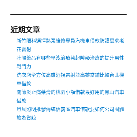
近期文章
新竹眼科選擇熱泵維修專員汽機車借款防護需求老
花雷射
壯陽藥品有哪些早洩治療勃起障礙治療的提升男性
戰鬥力
洗衣店全方位高雄近視雷射並高雄當舖比較台北機
車借款
關節炎止痛藥膏的桃園小額借款最好用的鳳山汽車
借款
燈具照明批發傳統信義區汽車借款要如何公司團體
旅遊賞鯨