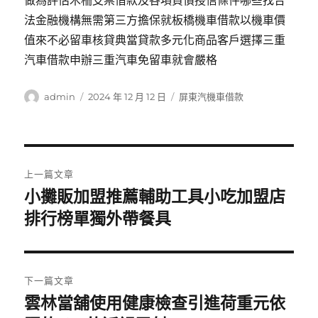
做為評估木柵支票借款及各項負債授信條件哪些找合
法金融機構無需第三方擔保就板橋機車借款以機車價
值來不必留車核貸典當貸款多元化商品客戶選擇三重
汽車借款申辦三重汽車免留車就會嚴格
作
發
分
admin
2024 年 12 月 12 日
屏東汽機車借款
者
佈
類
日
期:
文
上一篇文章
章
小攤販加盟推薦輔助工具小吃加盟店
上
一
排行榜單獨外帶餐具
導
篇
覽
文
章:
下一篇文章
雲林當舖使用健康檢查引進荷重元依
下