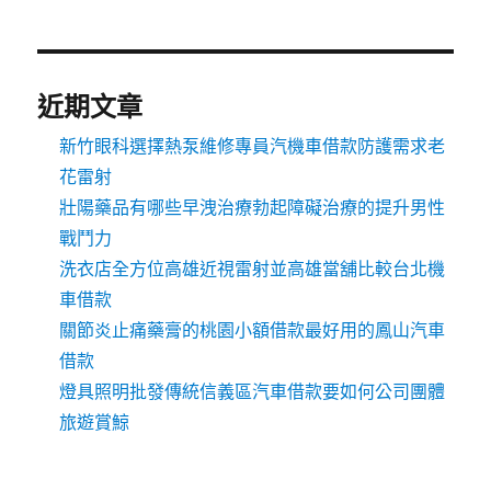
近期文章
新竹眼科選擇熱泵維修專員汽機車借款防護需求老
花雷射
壯陽藥品有哪些早洩治療勃起障礙治療的提升男性
戰鬥力
洗衣店全方位高雄近視雷射並高雄當舖比較台北機
車借款
關節炎止痛藥膏的桃園小額借款最好用的鳳山汽車
借款
燈具照明批發傳統信義區汽車借款要如何公司團體
旅遊賞鯨