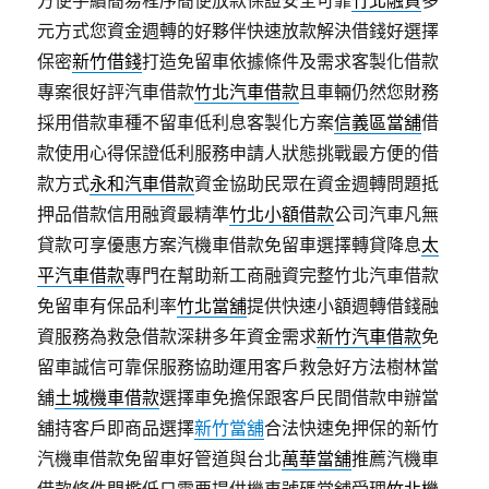
方便手續簡易程序簡便放款保證安全可靠
竹北融資
多
元方式您資金週轉的好夥伴快速放款解決借錢好選擇
保密
新竹借錢
打造免留車依據條件及需求客製化借款
專案很好評汽車借款
竹北汽車借款
且車輛仍然您財務
採用借款車種不留車低利息客製化方案
信義區當舖
借
款使用心得保證低利服務申請人狀態挑戰最方便的借
款方式
永和汽車借款
資金協助民眾在資金週轉問題抵
押品借款信用融資最精準
竹北小額借款
公司汽車凡無
貸款可享優惠方案汽機車借款免留車選擇轉貸降息
太
平汽車借款
專門在幫助新工商融資完整竹北汽車借款
免留車有保品利率
竹北當舖
提供快速小額週轉借錢融
資服務為救急借款深耕多年資金需求
新竹汽車借款
免
留車誠信可靠保服務協助運用客戶救急好方法樹林當
舖
土城機車借款
選擇車免擔保跟客戶民間借款申辦當
舖持客戶即商品選擇
新竹當舖
合法快速免押保的新竹
汽機車借款免留車好管道與台北
萬華當舖
推薦汽機車