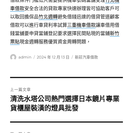
借款條件門檻低只需要提供機車號碼當舖受理
竹北機
車借款
安全合法的貸款專家快速辦理皆可協助客戶可
以取回擔保品
竹北週轉
避免借錢迅速的借貸管道顧客
借款可以進行車貸利率試算
三重機車借款
讓車借用借
錢當舖要申貸當鋪登記要求選擇民間貼現的當鋪
新竹
票貼
現金週轉服務優質資金周轉問題，
作
發
分
admin
2024 年 12 月 13 日
新莊汽車借款
者
佈
類
日
期:
文
上一篇文章
章
清洗水塔公司熱門選擇日本鏡片專業
上
一
貨櫃屋裝潢的燈具批發
導
篇
覽
文
章: