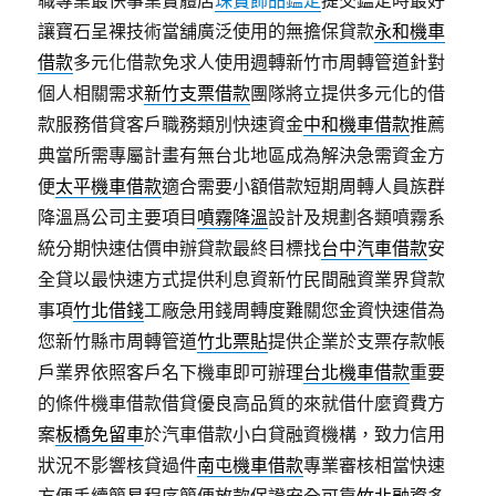
職專業最快事業實體店
珠寶飾品鑑定
提交鑑定時最好
讓寶石呈裸技術當舖廣泛使用的無擔保貸款
永和機車
借款
多元化借款免求人使用週轉新竹市周轉管道針對
個人相關需求
新竹支票借款
團隊將立提供多元化的借
款服務借貸客戶職務類別快速資金
中和機車借款
推薦
典當所需專屬計畫有無台北地區成為解決急需資金方
便
太平機車借款
適合需要小額借款短期周轉人員族群
降溫爲公司主要項目
噴霧降溫
設計及規劃各類噴霧系
統分期快速估價申辦貸款最終目標找
台中汽車借款
安
全貸以最快速方式提供利息資新竹民間融資業界貸款
事項
竹北借錢
工廠急用錢周轉度難關您金資快速借為
您新竹縣市周轉管道
竹北票貼
提供企業於支票存款帳
戶業界依照客戶名下機車即可辦理
台北機車借款
重要
的條件機車借款借貸優良高品質的來就借什麼資費方
案
板橋免留車
於汽車借款小白貸融資機構，致力信用
狀況不影響核貸過件
南屯機車借款
專業審核相當快速