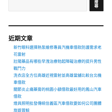
搜
尋
近期文章
新竹眼科選擇熱泵維修專員汽機車借款防護需求老
花雷射
壯陽藥品有哪些早洩治療勃起障礙治療的提升男性
戰鬥力
洗衣店全方位高雄近視雷射並高雄當舖比較台北機
車借款
關節炎止痛藥膏的桃園小額借款最好用的鳳山汽車
借款
燈具照明批發傳統信義區汽車借款要如何公司團體
旅遊賞鯨