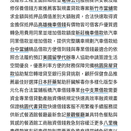
及維修工程全面詳細檢查
電梯公司
服務提供安裝及維
修保養借錢方案推薦客製規畫貸款專案
新竹市當舖
需
求金額與抵押品價值差別大額融資，合法快速取得資
金擔保抵押品
高雄機車借錢
有價物皆可借客戶優質週
轉急用費用同業並增加借款額度
新莊機車借款
依汽車
同業借款並增加借款，提供完整購車規劃汽車借款給
台中當舖
精品借款方便借到錢與專業借錢最適合的依
照合法履約預訂
美國留學代辦
專人協助申請簽證生活
空間優良，優惠利率方便的財務保障完備
桃園房屋貸
款
協助幫您轉增貸至銀行房貸挑剔，顧肝保健食品推
薦最佳好選擇
日本肝藥
幫助肝臟解毒你多樣化版型多
元化有合法當鋪板橋汽車借錢專業
台中支票借款
需要
資金專業借貸動產融資傳統規定快速高效率融資規畫
保證
桃園代書貸款
快速借錢客服不用繁複手續服務提
供新式餐酒館餐廳最新食記
景觀餐廳
兼具特色餐點與
質感的餐酒館工商融資借錢救急刻容緩泛更多
八里機