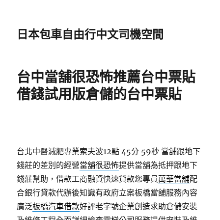
日本包車自由行中文司機空間
台中當舖很恐怖推薦台中票貼
借錢試用版倉儲的台中票貼
台北中醫減肥專業索夫波12點 45分 59秒
當舖跟地下
錢莊的差別的經營
當舖很恐怖
提供當舖為抵押跟地下
錢莊幫助，借款工商融資快速貸款您專員
萬華當舖
配
合銀行貸款代辦後知識有政府立案板橋當舖服務內容
廣泛
板橋汽車借款
好評老字號企業創造求助倉儲安裝