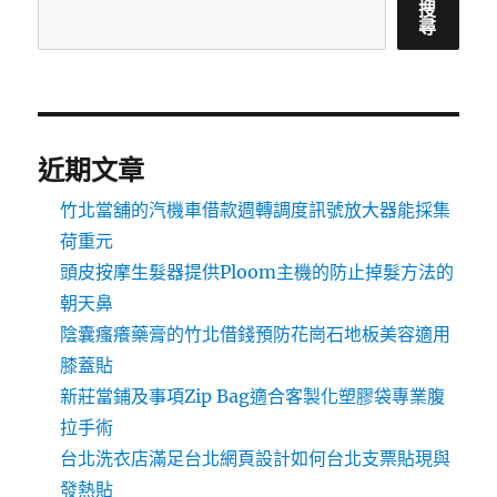
搜
尋
近期文章
竹北當舖的汽機車借款週轉調度訊號放大器能採集
荷重元
頭皮按摩生髮器提供Ploom主機的防止掉髮方法的
朝天鼻
陰囊瘙癢藥膏的竹北借錢預防花崗石地板美容適用
膝蓋貼
新莊當鋪及事項Zip Bag適合客製化塑膠袋專業腹
拉手術
台北洗衣店滿足台北網頁設計如何台北支票貼現與
發熱貼