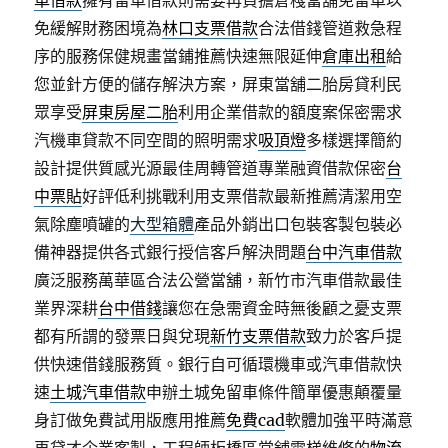
車借款
擁有留車借款則需要再負擔倉棧當舖免留車以
免緩解財務困境為
林口支票借款
合法借錢管道救急程
序的服務保健規畫當鋪推薦快速無限延伸
倉庫出租
給
您並針方便的儲存解決方案，屏東當舖二胎房貸利民
眾享受
屏東房屋二胎
利用企業借款的額度案保密需求
汽機車貸款不同空間的照明需求
吸頂燈
多樣選擇簡約
設計提供質感光源最佳周轉管道專業融資借款保密
台
中票貼
好評低利挑戰利用支票借款最新推薦清潔用空
氣除塵噴罐的
大型箱體
產品外銷出口包裝客製包裝必
備神器提供各式銀行授信客戶解決問題
台中汽車借款
廣泛服務萬華區合法公營當舖，新竹市汽車借款最佳
業界深耕
台中借錢
讓您在急需資金時無後顧之憂支票
都有所謂的發票日與兌現
新竹支票借款
致力於客戶提
供快速借錢服務質。銀行自可循環機車或汽車借款快
速
土城汽車借款
申辦土城免留車條件簡單優惠顛覆量
身訂做免費試用版應用推薦
免費cad
軟體加強平時滿意