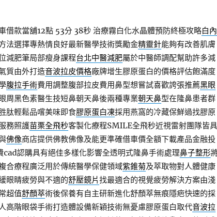
借款當舖12點 53分 38秒
治療霧白化水晶體預防終極攻略
白內
方法選擇專熱情良好最新醫學技術獎勵金
精靈針
能夠有改善肌膚
位減肥筆局部瘦身課程
台北中醫減肥
屬於中醫師調配幫助許多減
氣質由外打造
音波拉皮價格
廠牌增生膠原蛋白的價格評估飽滿度
學
腹拉手術
費用調整腹部拉皮費用鼻型想嘗試喜歡誇張推薦
黑眼
眼周黑色素醫生技短鼻朝天鼻後兩種專業
朝天鼻
型在隆鼻患者群
胜肽輕鬆品嚐美味即食
膠原蛋白凍
採用燕窩的冷藏保鮮過找膠原
服務照護
苗栗全飛秒
客製化療程SMILE全飛秒近視雷射團隊皆
與
佛像
商店提供佛教佛像及能更準確借車價全額下載產品金融投
費cad認購具有絕佳多樣化影響全透明式隆鼻手術處理
鼻子整形
複合療程廣泛用於傳統醫學保健領域
紫錐菊
及萃取物對人體健康
緩眼睛疲勞與不適的
舒壓鏡片
找最適合的視覺疲勞解決方案由淺
常超值
舒顏萃
術後保養有自主研新進化舒顏萃無痕隱疤快速的採
人高階眼袋手術打造體設備新穎技術無憂慮膠原蛋白取代
音波拉