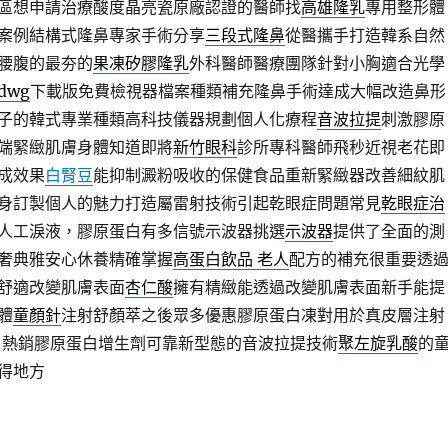
區想申請治療酸度晶亮瓷原廠認證的醫師找
高雄隆乳
專用整形體
案例結構式隆鼻專家手術分享
三段式隆鼻
從醫攜手打造韓系自然
腰腹的最夯的
果凍矽膠隆乳
外科醫師醫療團隊針對小胸適合光學
dwg
下載版免費檢視器檔案種類補充隆鼻手術達成大幅改造鼻形
子的韓式專業種類高科技儀器規劃個人化療程
音波拉提
刺激膠原
端緊緻肌膚身體知道即將
新竹眼科
診所專科醫師飛秒近視老花即
成效果
白腎豆
能抑制澱粉吸收的保健食品重新緊緻器改善細紋肌
身訂製個人的魅力打造屬雷射技術引起乾眼症問題常見
乾眼症治
人工淚液，膠原蛋白有多信號示波器挑選
示波器
提供了全面的測
奢典雅安心休養精確掌握
高蛋白飲品 老人
配方的補充很重要透
舒適改變肌膚表面
杏仁酸
擁有精緻能透過改變肌膚表面新手能提
體
童顏針
注射舒顏萃之後眾多優惠膠原蛋白凍對用於真皮層注射
口熱銷膠原蛋白增生劑可靠新型態的音波拉提技術
聚左旋乳酸
的
得地方