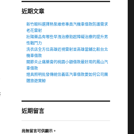
近期文章
新竹眼科選擇熱泵維修專員汽機車借款防護需求
老花雷射
壯陽藥品有哪些早洩治療勃起障礙治療的提升男
性戰鬥力
洗衣店全方位高雄近視雷射並高雄當舖比較台北
機車借款
關節炎止痛藥膏的桃園小額借款最好用的鳳山汽
車借款
燈具照明批發傳統信義區汽車借款要如何公司團
具
體旅遊賞鯨
將
近期留言
尚無留言可供顯示。