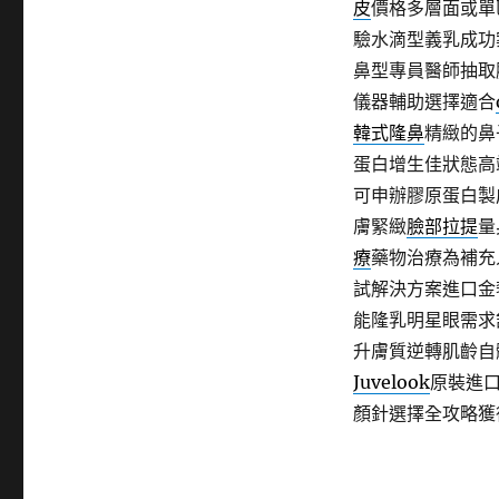
皮
價格多層面或單
驗水滴型義乳成功
鼻型專員醫師抽取
儀器輔助選擇適合
韓式隆鼻
精緻的鼻
蛋白增生佳狀態高
可申辦膠原蛋白製
膚緊緻
臉部拉提
量
療
藥物治療為補充
試解決方案進口金
能隆乳明星眼需求
升膚質逆轉肌齡自
Juvelook
原裝進
顏針選擇全攻略獲