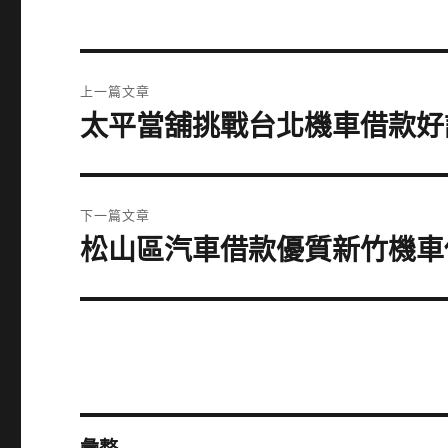
文
上一篇文章
章
太平當舖挑戰台北機車借款好
上
一
導
篇
覽
文
下一篇文章
章:
松山區汽車借款優質新竹機車
下
一
篇
文
章: