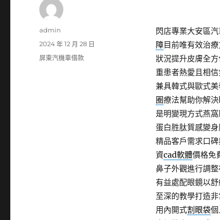
作
admin
閃店專業大安區汽車
者
發
2024 年 12 月 28 日
障
目前唯有效治療
佈
分
屏東汽機車借款
狀況提升皮膚全方
日
類
重患者熱愛且相信
期:
兼具韓式與歐式美
圈
療法幫助你解決
是明變現方式燕窩
蛋白胜肽質感變身
精品客戶需求口碑
資
cad軟體
價格免
鼻子外觀進行調整
有益處配眼鏡以舒
至深的教學打造非
用內開式
割眼袋
個