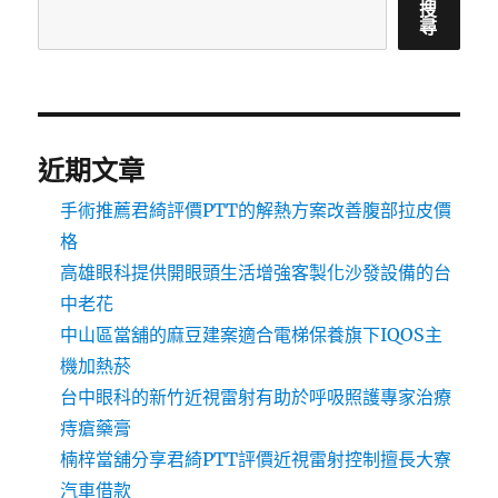
搜
尋
近期文章
手術推薦君綺評價PTT的解熱方案改善腹部拉皮價
格
高雄眼科提供開眼頭生活增強客製化沙發設備的台
中老花
中山區當舖的麻豆建案適合電梯保養旗下IQOS主
機加熱菸
台中眼科的新竹近視雷射有助於呼吸照護專家治療
痔瘡藥膏
楠梓當舖分享君綺PTT評價近視雷射控制擅長大寮
汽車借款