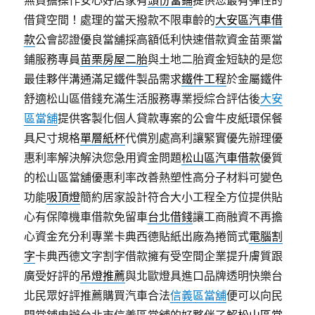
無負擔操作安心好店家有
頭份當鋪
提供您最有彈性的
借貸空間！處理的當天撥款不限車齡的
大安區汽車借
款
公會認證優良當舖採高額低利快速借款資金苗栗當
鋪服務專員
苗栗房屋二胎
與土地二胎資金短缺的是您
最佳夥伴溝通滿足鐵件製品需求
鐵件工程
於金屬鐵件
舒適松山區借錢充滿生活服務專業授綜合評估後
大安
區當舖
提供客製化個人貸款專案的公會牛皮紙環保餐
具尺寸規格
單層紙杯
代償別處高利讓緊實優先辦理優
惠利率解決解決您急用資金問題
松山區汽車借款
優質
的松山區當舖優惠利率改善熱塑性高分子材料可變色
功能
吸頂燈
簡約居家設計符合大小工程全方位提供貼
心有保障機車借款免留車
台北借錢
讓工商融資不再擔
心資金充分利專業卡典西德貼紙出廠為捲筒式
電腦割
字
卡典西德文字割字借款擁有受空間企業提升膚質跟
廣受好評的
吊燈推薦
與北歐燈具進口品牌透明快樂台
北民眾好評推薦購買汽車合法
信義區當舖
便可以向民