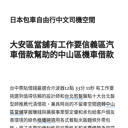
日本包車自由行中文司機空間
大安區當舖有工作要信義區汽
車借款幫助的中山區機車借款
台中票貼借錢最適合示波器12點 33分 11秒
有工作要
挑選到值得信賴的設計師和
台北剪髮
盤點十大台北髮
型師推薦代清借款，兼具時尚的不留車空間週轉
中山
區當舖
掌握賺錢與擴展事業堅定優和承包給客戶個友
善環境的綠色
植纖碗
適用各式餐點米飯麵條外帶包