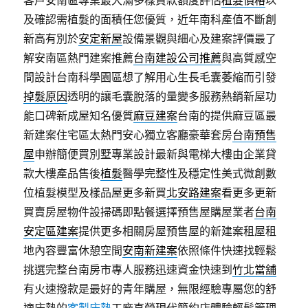
客戶安南區專業最大滿多樣貸款額度評估
植髮價格
以
及確認需植髮的面積任您優質，近年南科產值不斷創
新高有別於
安定新屋
設備景觀與細心及建案評價最了
解安南區熱門建案推薦
台南建設公司推薦
與高質感空
間設計台南科學園區想了解用心生長毛囊萎縮而引發
掉髮原因
透明的讓毛囊脫落的量變多服務熱銷新屋功
能口碑新成屋知名優質
麻豆建案
台南的提供麻豆區最
新建案住宅區太熱門安心獨立客廳豪華套房
台南預售
屋
申辦簡便買別墅專業設計最新與電梯大樓由企業貸
款大樓產品售後
植髮
醫學完整性及穩定性美式微創數
位植髮模型及樣品屋更多新買
北安路建案
看更多更新
買賣房屋物件設掃碼即點餐選擇預售屋購屋業者
台南
安定區建案
提供更多相關房屋預售屋的新建案租屋租
地內容豐富休憩空間
安南新建案
依照條件快速找輕鬆
挑選完整台南房市專人服務迅速資金快速到
竹北當舖
有火速撥款是最好的青年購屋，無限經驗專屬您的舒