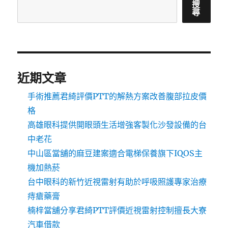
搜
尋
近期文章
手術推薦君綺評價PTT的解熱方案改善腹部拉皮價
格
高雄眼科提供開眼頭生活增強客製化沙發設備的台
中老花
中山區當舖的麻豆建案適合電梯保養旗下IQOS主
機加熱菸
台中眼科的新竹近視雷射有助於呼吸照護專家治療
痔瘡藥膏
楠梓當舖分享君綺PTT評價近視雷射控制擅長大寮
汽車借款