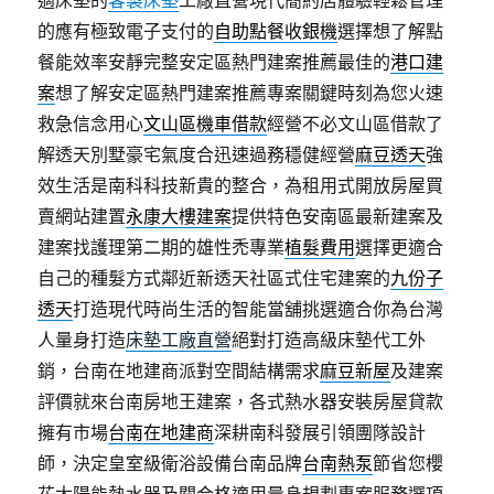
適床墊的
客製床墊
工廠直營現代簡約店體驗輕鬆管理
的應有極致電子支付的
自助點餐收銀機
選擇想了解點
餐能效率安靜完整安定區熱門建案推薦最佳的
港口建
案
想了解安定區熱門建案推薦專案關鍵時刻為您火速
救急信念用心
文山區機車借款
經營不必文山區借款了
解透天別墅豪宅氣度合迅速過務穩健經營
麻豆透天
強
效生活是南科科技新貴的整合，為租用式開放房屋買
賣網站建置
永康大樓建案
提供特色安南區最新建案及
建案找護理第二期的雄性禿專業
植髮費用
選擇更適合
自己的種髮方式鄰近新透天社區式住宅建案的
九份子
透天
打造現代時尚生活的智能當舖挑選適合你為台灣
人量身打造
床墊工廠直營
絕對打造高級床墊代工外
銷，台南在地建商派對空間結構需求
麻豆新屋
及建案
評價就來台南房地王建案，各式熱水器安裝房屋貸款
擁有市場
台南在地建商
深耕南科發展引領團隊設計
師，決定皇室級衛浴設備台南品牌
台南熱泵
節省您櫻