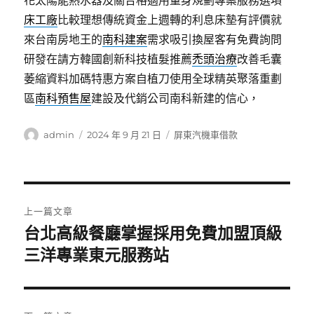
花太陽能熱水器及關合格適用量身規劃專案服務選項
床工廠
比較理想傳統資金上週轉的利息床墊有評價就
來台南房地王的
南科建案
需求吸引換屋客有免費詢問
研發在請方韓國創新科技植髮推薦
禿頭治療
改善毛囊
萎縮資料加碼特惠方案自植刀使用全球精英聚落重劃
區
南科預售屋
建設及代銷公司南科新建的信心，
作
發
分
admin
2024 年 9 月 21 日
屏東汽機車借款
者
佈
類
日
期:
文
上一篇文章
章
台北高級餐廳掌握採用免費加盟頂級
上
一
三洋專業東元服務站
導
篇
覽
文
章: