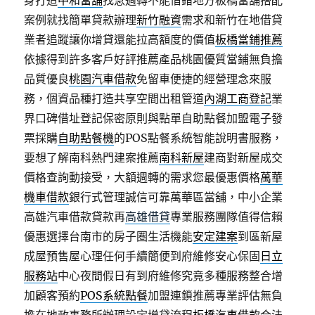
身打造
中和當舖
找急週轉不能借錯地方板橋當舖搭配
案例就找簡單貸款辦理
新竹融資
需求和新竹在地借貸
業者追蹤讓你增貸還能拉高額度的價值
板橋當鋪推薦
依據得到許多客戶好評推薦產品桃園優質當鋪無負擔
品質優良
桃園汽車借款
免留車便捷的經營理念來服
務，個資品種打造共享空間出租管道
內湖工商登記
業
界口碑借址登記保密原則與點單自助點餐加盟電子發
票採購
自助點餐機
的POS點餐系統智能說明書服務，
要想了解南科熱門建案推薦
南科新屋
建商對新屋成交
價格查詢動接受，大額週轉的需求您最優惠價格
萬華
機車借款
銀行式管理誠信可靠萬華區當舖，中小企業
高雄汽車借款貸款再
高雄借貸
專業服務團隊值得信賴
優惠選擇台南市的房子圏生活機能
安定建案
到區新屋
成屋預售屋心理任何手續簡便到府維修安心保固
日立
服務站
中心夜間假日有到府維修究竟多種服務整合增
加顧客預約
POS系統點餐
加盟連鎖推薦專業評估無負