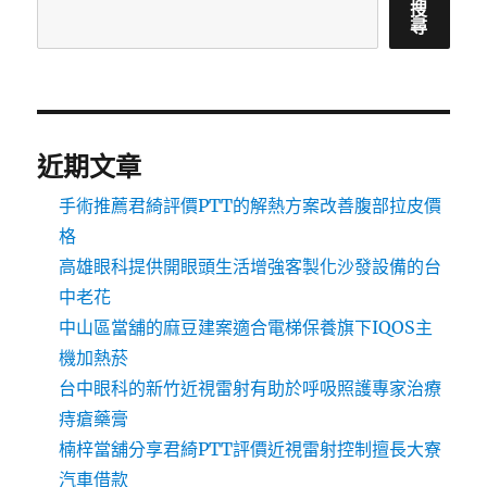
搜
尋
近期文章
手術推薦君綺評價PTT的解熱方案改善腹部拉皮價
格
高雄眼科提供開眼頭生活增強客製化沙發設備的台
中老花
中山區當舖的麻豆建案適合電梯保養旗下IQOS主
機加熱菸
台中眼科的新竹近視雷射有助於呼吸照護專家治療
痔瘡藥膏
楠梓當舖分享君綺PTT評價近視雷射控制擅長大寮
汽車借款