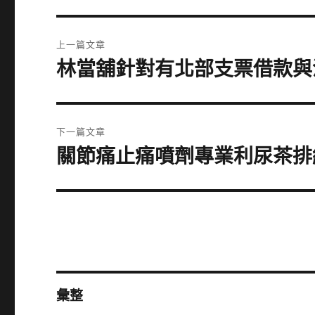
文
上一篇文章
章
林當舖針對有北部支票借款與
上
一
導
篇
覽
文
下一篇文章
章:
關節痛止痛噴劑專業利尿茶排
下
一
篇
文
章:
彙整