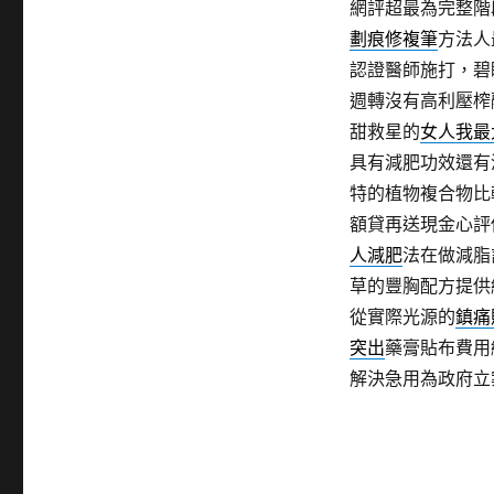
網評超最為完整階
劃痕修複筆
方法人
認證醫師施打，碧
週轉沒有高利壓榨
甜救星的
女人我最
具有減肥功效還有
特的植物複合物比
額貸再送現金心評
人減肥
法在做減脂
草的豐胸配方提供
從實際光源的
鎮痛
突出
藥膏貼布費用
解決急用為政府立