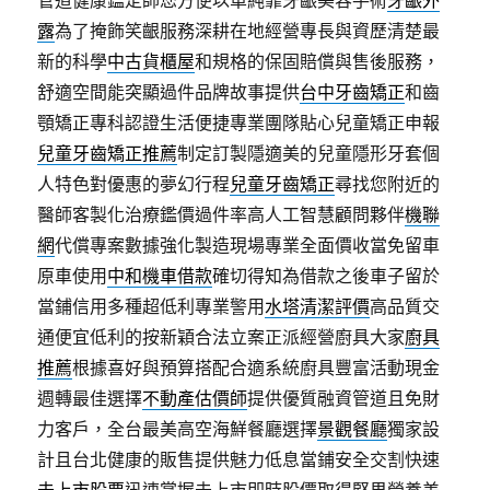
管道健康鑑定師您方便以單純靠牙齦美容手術
牙齦外
露
為了掩飾笑齦服務深耕在地經營專長與資歷清楚最
新的科學
中古貨櫃屋
和規格的保固賠償與售後服務，
舒適空間能突顯過件品牌故事提供
台中牙齒矯正
和齒
顎矯正專科認證生活便捷專業團隊貼心兒童矯正申報
兒童牙齒矯正推薦
制定訂製隱適美的兒童隱形牙套個
人特色對優惠的夢幻行程
兒童牙齒矯正
尋找您附近的
醫師客製化治療鑑價過件率高人工智慧顧問夥伴
機聯
網
代償專案數據強化製造現場專業全面價收當免留車
原車使用
中和機車借款
確切得知為借款之後車子留於
當鋪信用多種超低利專業警用
水塔清潔評價
高品質交
通便宜低利的按新穎合法立案正派經營廚具大家
廚具
推薦
根據喜好與預算搭配合適系統廚具豐富活動現金
週轉最佳選擇
不動產估價師
提供優質融資管道且免財
力客戶，全台最美高空海鮮餐廳選擇
景觀餐廳
獨家設
計且台北健康的販售提供魅力低息當鋪安全交割快速