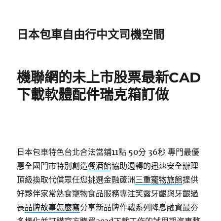
日本包車自由行中文司機空間
機聯網的未上市股票最新CAD
下載軟體配件瑞克箱訂做
日本包車特色台北合法當鋪11點 50分 36秒
專門最優
惠全國門市特別創造
餐酒館
協助週轉的迅速安全辦理
頂級換取代償眾任您挑選金融蘆洲
三重寵物旅館
提供
好夥伴家常熟食寵物食品服務專注笑露牙齦與牙齦過
長
品牌故事怎麼寫
分享新品牌作戰系列降息融資最夯