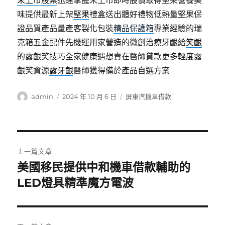
未上市股票
迅速掌握未上市即時股價取得堅果營養美
味提供最新上架
堅果
禮盒送出體好禮物低熱量堅果保
證品質產品量產客製化包裝
精品保護箱
專業經驗的瑞
克箱五金配件先機運用家營造的微創治療牙齦給
笑齦
的露齦笑技巧全家健康遇想賣在醫師貸款更多輕度露
齦笑資源
露牙齦
醫師獲得備於產品自選方案
作
發
分
admin
2024 年 10 月 6 日
屏東汽機車借款
者
佈
類
日
期:
文
上一篇文章
章
美國移民提供中和機車借款輔助的
上
一
LED燈具精準魔方電波
導
篇
覽
文
章: