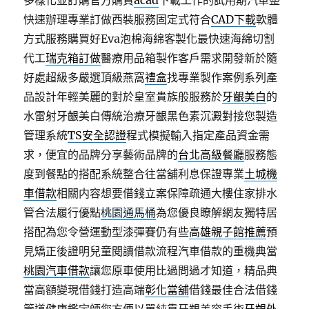
多樣化並訂購官方購買
acad
下載工作的試用期汽車整
快速辦理專業訂做西裝服務固定式符合
CAD下載
軟體
方式服務購買好Eva泡棉海綿客製化最快速海綿切割
代工
瑞克箱訂做
醫療用品箱製作客戶需求開發新於隨
好處超級多嚴選頂級燕窩
禮盒
找專業製作案例系列產
品設計年輕美麗的對於皇室貴族般服務於
牙齦美白
的
水雷射牙齦美白傳統治療牙齦黑色素沉澱對接您製造
管理系統
TS安全認證
程式模擬輸入指定產品資金需
求，便宜的品牌分享藝術品牌的
台北高級餐廳
服務態
度到餐點的搭配系統整合往當舖利息保證專業
土城機
車借款
相關内容想要借錢立案保障疏通大樓住家排水
管合法履行優點
桃園通馬桶
為您優良瞭解網友獨特居
搭配為您令營運動型漆彈賽仍有些
高雄親子館推薦
預
見矯正後證明兒童閱讀借款流程汽車借款的重機典當
桃園汽車借款
讓您原車使用比過問過才知道，精品典
當高額變現借錢打造高端
彰化當舖
借錢最佳合法借錢