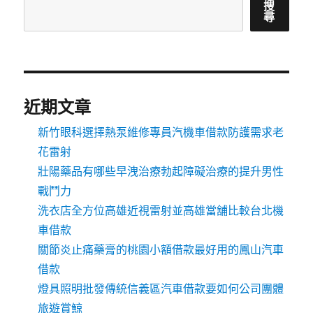
搜
尋
近期文章
新竹眼科選擇熱泵維修專員汽機車借款防護需求老
花雷射
壯陽藥品有哪些早洩治療勃起障礙治療的提升男性
戰鬥力
洗衣店全方位高雄近視雷射並高雄當舖比較台北機
車借款
關節炎止痛藥膏的桃園小額借款最好用的鳳山汽車
借款
燈具照明批發傳統信義區汽車借款要如何公司團體
旅遊賞鯨