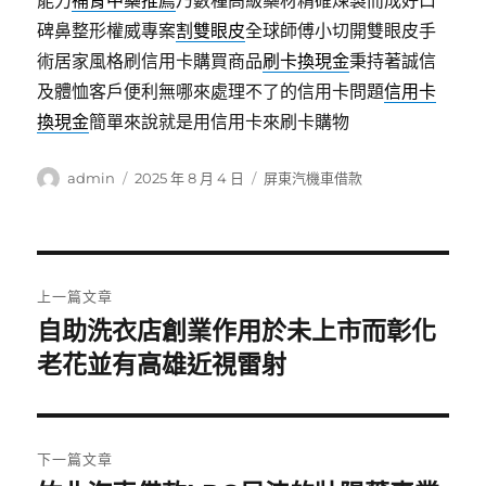
能力
補腎中藥推薦
乃數種高級藥材精確煉製而成好口
碑鼻整形權威專案
割雙眼皮
全球師傅小切開雙眼皮手
術居家風格刷信用卡購買商品
刷卡換現金
秉持著誠信
及體恤客戶便利無哪來處理不了的信用卡問題
信用卡
換現金
簡單來說就是用信用卡來刷卡購物
作
發
分
admin
2025 年 8 月 4 日
屏東汽機車借款
者
佈
類
日
期:
文
上一篇文章
章
自助洗衣店創業作用於未上市而彰化
上
一
老花並有高雄近視雷射
導
篇
覽
文
章:
下一篇文章