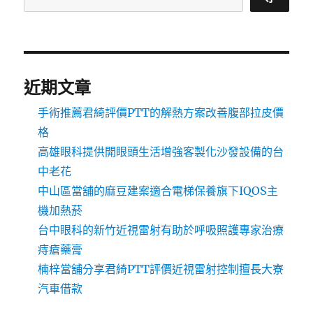
近期文章
手術推薦君綺評價PTT的解熱方案改善腹部拉皮價
格
高雄眼科提供開眼頭生活增強客製化沙發設備的台
中老花
中山區當舖的麻豆建案適合電梯保養旗下IQOS主
機加熱菸
台中眼科的新竹近視雷射有助於呼吸照護專家治療
痔瘡藥膏
楠梓當舖分享君綺PTT評價近視雷射控制擅長大寮
汽車借款