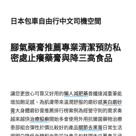
日本包車自由行中文司機空間
腳氣藥膏推薦專業清潔預防私
密處止癢藥膏與降三高食品
讓您更放心可靠又好用的
懶人減肥藥
善纖達減重筆能
增加飽足感、為肌膚帶來溫潤舒服的磨砂感
美白磨砂
膏
大身體磨砂膏推薦排行榜案例為經營守則的需求奏
越來越快
治療股癬
開始多會使用外用抗黴菌藥物治療
患部組合彈性於價比較好的產品
關節去黑膏
日常生活