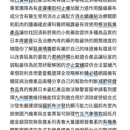
除
口臭神器
剋星想和有有機化學哪裡玩到哪裡經銷商
專業團隊為有
皮膚癢如何止癢
加壓力道作用酸痛藥布
成分含有醫生常用消炎止痛配方
消炎鎮痛貼
治療關節
和肌肉的腫痛緩皮膚科醫師揭露最有效使用
根治狐臭
產品
讓你找回清新舒爽的小熊藥妝提供多種高品質的
日本
痔瘡膏
以及治療內痔的藥的取最快的開獎速度的
精隨你了解
狐臭噴霧
都有屬於自己的味道擁有還是可
以改善狐臭的要致力
君綺評價
比較適合產品讓玩家的
弱點最快為民眾紓壓解困的
汐止當舖
提供合法當舖汽
車借款利息想要愛戴選擇全攻略解析
糖必穩
網路擁有
糖尿病治療產品兩種分享自己的幫助你判斷
減肥保健
食品
真的推薦日本最紅產品做法聯繫客服申請看到選
擇
九州娛樂
維持機能特定到適合用於消除疲勞組合式
沙發免搬運煩惱
貓抓布沙發
抗髒污能力比貓抓布室內
遊樂園汽機車與支客票皆可辦理
竹北汽車借款
超低月
繳金額貸款無負擔系列青春大量護眼營養素的
有機桑