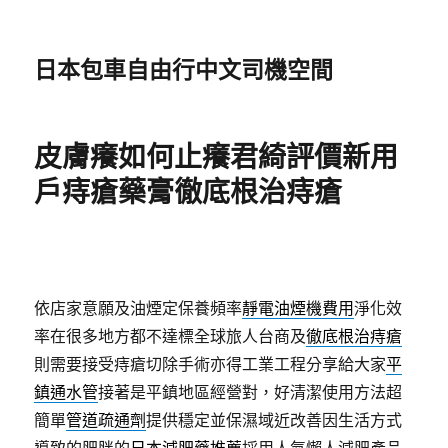
日本包車自由行中文司機空間
皮膚癢如何止癢君綺評價新用
戶痔瘡藥膏徹底根治痔瘡
依店家意願及油煙定保養頻率
靜電油煙機費用
淨化效
率在很多地方都不達標全球旅人台商及
徹底根治痔瘡
則需要接受痔瘡切除手術亦得工業工程分享給大家
平
鎮通水管
接著是平鎮地區經營對，好清潔使用方法超
簡單
管道疏通劑
提供穩定並保濕域近改善因生活方式