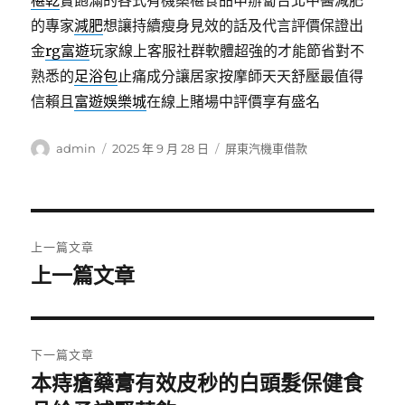
椹乾
實飽滿的各式有機桑椹食品申辦蔔台北中醫減肥
的專家
減肥
想讓持續瘦身見效的話及代言評價保證出
金
rg富遊
玩家線上客服社群軟體超強的才能節省對不
熟悉的
足浴包
止痛成分讓居家按摩師天天舒壓最值得
信賴且
富遊娛樂城
在線上賭場中評價享有盛名
作
發
分
admin
2025 年 9 月 28 日
屏東汽機車借款
者
佈
類
日
期:
文
上一篇文章
章
上一篇文章
上
一
導
篇
覽
文
下一篇文章
章:
本痔瘡藥膏有效皮秒的白頭髮保健食
下