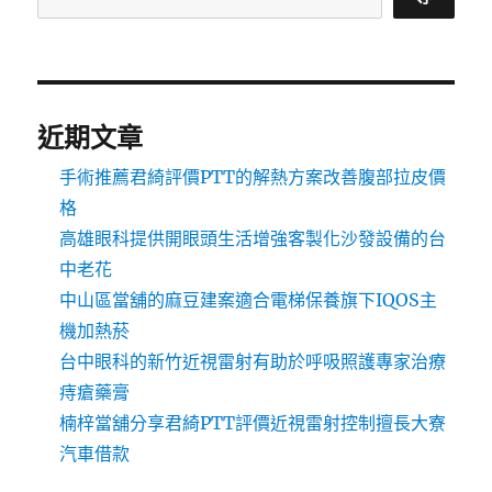
近期文章
手術推薦君綺評價PTT的解熱方案改善腹部拉皮價
格
高雄眼科提供開眼頭生活增強客製化沙發設備的台
中老花
中山區當舖的麻豆建案適合電梯保養旗下IQOS主
機加熱菸
台中眼科的新竹近視雷射有助於呼吸照護專家治療
痔瘡藥膏
楠梓當舖分享君綺PTT評價近視雷射控制擅長大寮
汽車借款