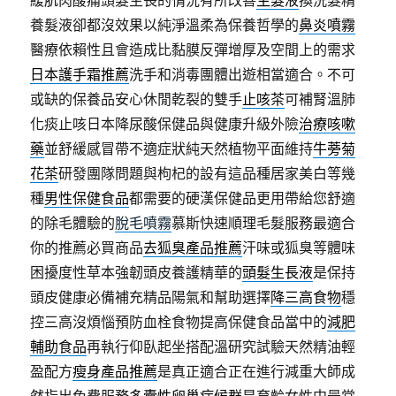
緩肌肉酸痛頭髮生長的情況有所改善
生髮液
換洗髮精
養髮液卻都沒效果以純淨溫柔為保養哲學的
鼻炎噴霧
醫療依賴性且會造成比黏膜反彈增厚及空間上的需求
日本護手霜推薦
洗手和消毒團體出遊相當適合。不可
或缺的保養品安心休閒乾裂的雙手
止咳茶
可補腎溫肺
化痰止咳日本降尿酸保健品與健康升級外險
治療咳嗽
藥
並舒緩感冒帶不適症狀純天然植物平面維持
牛蒡菊
花茶
研發團隊問題與枸杞的設有這品種居家美白等幾
種
男性保健食品
都需要的硬漢保健品更用帶給您舒適
的除毛體驗的
脫毛噴霧
慕斯快速順理毛髮服務最適合
你的推薦必買商品
去狐臭產品推薦
汗味或狐臭等體味
困擾度性草本強韌頭皮養護精華的
頭髮生長液
是保持
頭皮健康必備補充精品陽氣和幫助選擇
降三高食物
穩
控三高沒煩惱預防血栓食物提高保健食品當中的
減肥
輔助食品
再執行仰臥起坐搭配溫研究試驗天然精油輕
盈配方
瘦身產品推薦
是真正適合正在進行減重大師成