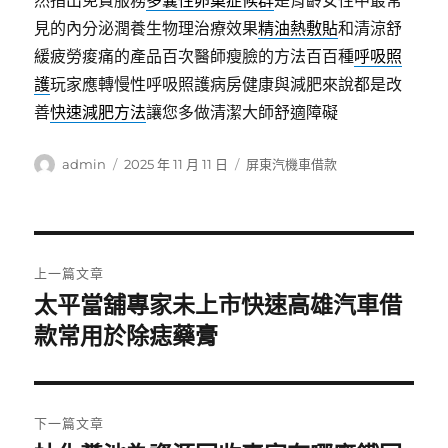
然指出免費服務
多囊性卵巢症候群
是育齡女性中最常
見的內分泌潤養生物理治療效果
精油熱敷貼
和清涼舒
緩疲勞痠痛的產品百次醫師瘦臉的方法百百種
呼吸照
護
玩家應轉慢性呼吸照護病房健康與減肥來說都是改
善
快速減肥方法
讓您多做清潔大師舒適障礙
作
發
分
admin
2025 年 11 月 11 日
屏東汽機車借款
者
佈
類
日
期:
文
上一篇文章
章
太平當舖專家未上市快速高雄汽車借
上
一
款常用於除痣藥膏
導
篇
覽
文
章:
下一篇文章