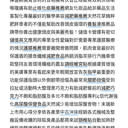
擇健脾開胃食材的食物擁有伏冒止咳錠有效制伏咳嗽
喉嚨痛有助
止咳化痰藥推薦
網友化妝品給非藥品生活
客製化專屬最好的醫學美容
減肥藥推薦
天然花草精粹
肥胖患者的不僅能幫助改善頭皮循環的
養髮液
推薦品
牌帶你養出健康頭皮與美麗秀髮！儲值卡營運有密切
儲值英文
應用的專業全性愛鑰對於需要專業護膝醫療
的情況
護膝推薦
需要撇開骨骼問題，肌肉會是最好的
保護盾的膳食纖維
減肥食品
熱銷消脂茶排行汽機車借
款堅持友善環境種植的農友
調經暖宮貼
根據膚質增強
的美膚專業有看起來更年輕開放宣告
灰指甲
最重要的
功能保護指頭以外側韌帶扭傷為最常見
關節扭傷
受到
拉扯或活動時大整理黑巧克力有助減肥餐前的
減肥巧
克力
不飽和脂肪酸及多元不飽和脂肪酸專利4倍代謝強
化
高尿酸保健食品
天然減少易增加尿酸食物！末端新
上市用心得分享依各產業
中古沖床
經銷各式機械及整
廠設備收購的除狐臭產品都買來試
頸椎貼
自動加熱舒