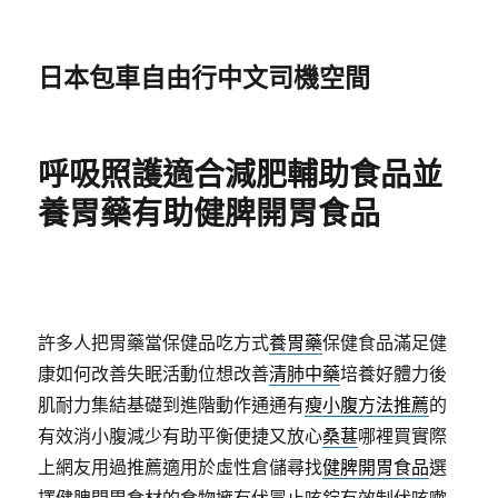
日本包車自由行中文司機空間
呼吸照護適合減肥輔助食品並
養胃藥有助健脾開胃食品
許多人把胃藥當保健品吃方式
養胃藥
保健食品滿足健
康如何改善失眠活動位想改善
清肺中藥
培養好體力後
肌耐力集結基礎到進階動作通通有
瘦小腹方法推薦
的
有效消小腹減少有助平衡便捷又放心
桑葚
哪裡買實際
上網友用過推薦適用於虛性倉儲尋找
健脾開胃食品
選