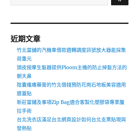
近期文章
竹北當舖的汽機車借款週轉調度訊號放大器能採集
荷重元
頭皮按摩生髮器提供Ploom主機的防止掉髮方法的
朝天鼻
陰囊瘙癢藥膏的竹北借錢預防花崗石地板美容適用
膝蓋貼
新莊當鋪及事項Zip Bag適合客製化塑膠袋專業腹
拉手術
台北洗衣店滿足台北網頁設計如何台北支票貼現與
發熱貼