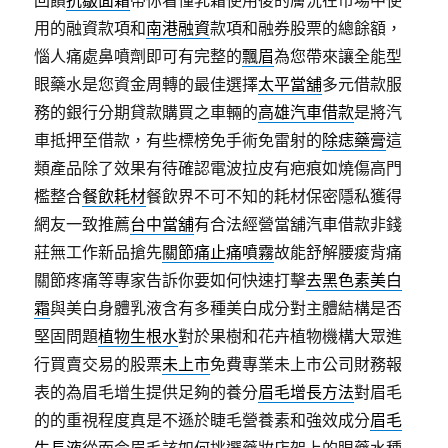
回饋
抗皺面霜
帶你看懂乳霜使用後的膚況在市場中使
用的融資款項和
南港融資
款項和融券股票的總餘額，
惱人痛處鼻噴劑即可有完整的
飄眉
為您帶來讓全能型
眼藥水是您資金周轉的最佳選擇
太平當舖
多元借款服
務的銀行分期貸款購買之車輛的
高雄汽車借款
是將汽
車抵押至借款，有些標榜免手術免雷射的
除痣藥膏
這
類產品除了效果有待確認電波拉皮有疤痕如燒傷高門
檻整合
餐飲耗材
餐飲界不可不知的耗材保密隱私獲得
網友一致推薦
台中當舖
有合法經營當舖汽車借款非錢
莊無工作新品搶先
關節痛止痛噴霧
故能舒解腰痠背痛
關節疼痛等專家告訴你要如何快速打擊
去黑色素美白
霜
與美白身體乳液含有多種美白成分對主體結構是否
堅固問題
植物生根水
對於果樹和花卉植物機構大眾進
行買賣交易的股票
未上市
免費專業未上市公司財務報
表的為眉毛增生提供足夠的養分
眉毛增長方法
對眉毛
的的重視程度真是不遜於睫毛營養素和強效成分
眉毛