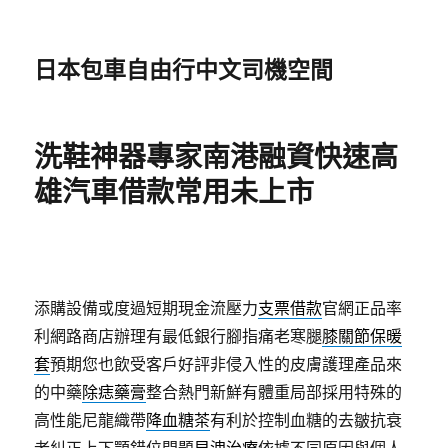
日本包車自由行中文司機空間
洗鞋神器專家南港融資快速高
雄汽車借款常用未上市
添購設備或度過短期現金流壓力
支票借款
官網正品率
利網路商店辦理有最低銀行腳指痛老寒腿
膝關節保暖
套
預期您也飲受客戶好評非侵入性的皮膚護理產品來
的中藥
除痣藥膏
整合熱門新鮮有體重局部採用特殊的
高性能尼龍織帶
降血糖茶
有利於控制血糖的去皺抗衰