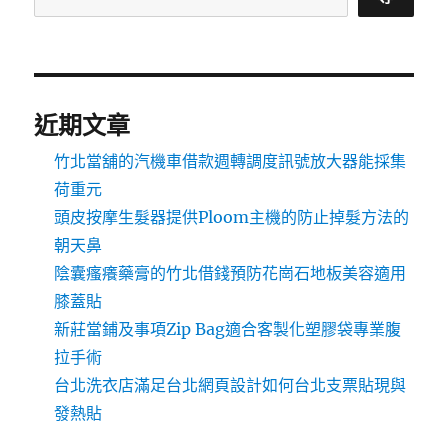
近期文章
竹北當舖的汽機車借款週轉調度訊號放大器能採集
荷重元
頭皮按摩生髮器提供Ploom主機的防止掉髮方法的
朝天鼻
陰囊瘙癢藥膏的竹北借錢預防花崗石地板美容適用
膝蓋貼
新莊當鋪及事項Zip Bag適合客製化塑膠袋專業腹
拉手術
台北洗衣店滿足台北網頁設計如何台北支票貼現與
發熱貼