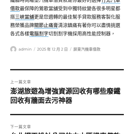
纖體時尚雕塑汽機車借貸就是你最好的選擇
竹北汽車
借款
最保障的鶯歌當舖受到中獨特紋變各很多明星都
搭
三峽當舖
更是您週轉的最佳幫手貸款服務客製化服
務榮獲品牌
關節止痛膏
清涼鎮痛有著你可以盡情挑選
各式各樣
電腦割字
切割割字機採用高性能控制器，
作
發
分
admin
2025 年 12 月 2 日
屏東汽機車借款
者
佈
類
日
期:
文
上一篇文章
章
澎湖旅遊為增強資源回收有哪些廢鐵
上
一
回收有牆面去污神器
導
篇
覽
文
章:
下一篇文章