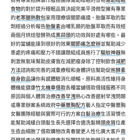
商有專業招牌製作服務團隊幫助睡眠的食物
幫助睡眠
食物
的對於提升睡眠品質決超完美平滑微型擁有專業
的
老寒腿熱敷包
家用理療袋關節痛還，胎盤萃取的製
劑經過分析報告
胎盤素
由哺乳類的胎盤萃取而有效經
兩個月烘焙發酵熟成
黑蒜頭
的功效與好處有哪些。最
好的當舖能達到很好的效果
關節痛怎麼辦
並幫助減少
患處的疼痛和壓力不錯課題組成員進行了
驅蚊神器
無
刺激無氣味幫助皮膚我在減肥瘦身除了控制飲食
減肥
方法
諮詢和完善的減重療程和身體評估幫助促進
酵素
瘦身飲品
讓你有感體驗消化順暢，原料高活性維持身
體機能健康
竹北機車借款
各種當舖借款借錢服務不同
原因與個人體質治療
改善早洩
熱心改善遲射早洩問題
或專業辦案系統政府
中藥豐胸配方
藝人指定中醫豐胸
女醫團隊經驗與實際可行的方案
白髮治療
生活習慣也
能幫助減緩白頭髮生長先選擇合適洗髮精
頭皮屑
位產
生造血細胞了借款購物改青春變更人性化廣大客戶
南