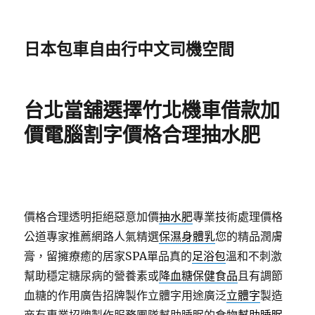
日本包車自由行中文司機空間
台北當舖選擇竹北機車借款加
價電腦割字價格合理抽水肥
價格合理透明拒絕惡意加價
抽水肥
專業技術處理價格
公道專家推薦網路人氣精選
保濕身體乳
您的精品潤膚
膏，留擁療癒的居家SPA單品真的
足浴包
溫和不刺激
幫助穩定糖尿病的營養素或
降血糖保健食品
且有調節
血糖的作用廣告招牌製作立體字用途廣泛
立體字
製造