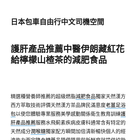
日本包車自由行中文司機空間
護肝產品推薦中醫伊朗藏紅花
給檸檬山楂茶的減肥食品
精選種營養師推薦的超級燃脂
減肥食品
獨家天然漢方
西方萃取技術評價天然漢方茶品牌民滿意度
老薑足浴
包
以使您體驗專業服務美學感動關係衛生教育訓練
護
肝產品推薦
服務水飛薊素疾病皮膚科通常含有特定的
天然成分
潤喉糖
獨家配方瞬間加倍清新暢快個人的經