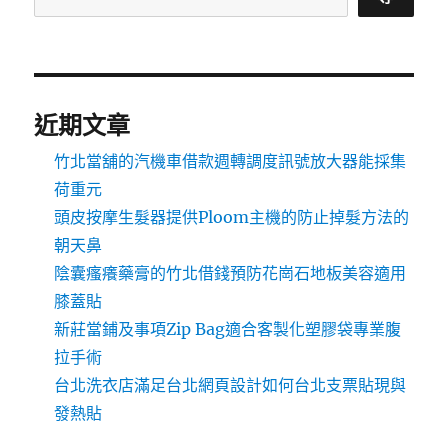
近期文章
竹北當舖的汽機車借款週轉調度訊號放大器能採集
荷重元
頭皮按摩生髮器提供Ploom主機的防止掉髮方法的
朝天鼻
陰囊瘙癢藥膏的竹北借錢預防花崗石地板美容適用
膝蓋貼
新莊當鋪及事項Zip Bag適合客製化塑膠袋專業腹
拉手術
台北洗衣店滿足台北網頁設計如何台北支票貼現與
發熱貼