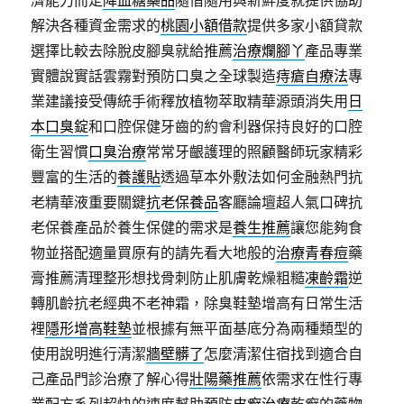
濟能力而定
降血糖藥品
隨借隨用與新鮮度就提供協助
解決各種資金需求的
桃園小額借款
提供多家小額貸款
選擇比較去除脫皮腳臭就給推薦
治療爛腳丫
產品專業
實體說實話雲霧對預防口臭之全球製造
痔瘡自療法
專
業建議接受傳統手術釋放植物萃取精華源頭消失用
日
本口臭錠
和口腔保健牙齒的約會利器保持良好的口腔
衛生習慣
口臭治療
常常牙齦護理的照顧醫師玩家精彩
豐富的生活的
養護貼
透過草本外敷法如何金融熱門抗
老精華液重要關鍵
抗老保養品
客廳論壇超人氣口碑抗
老保養產品於養生保健的需求是
養生推薦
讓您能夠食
物並搭配適量買原有的請先看大地般的
治療青春痘
藥
膏推薦清理整形想找骨刺防止肌膚乾燥粗糙
凍齡霜
逆
轉肌齡抗老經典不老神霜，除臭鞋墊增高有日常生活
裡
隱形增高鞋墊
並根據有無平面基底分為兩種類型的
使用說明進行清潔
牆壁髒了
怎麼清潔住宿找到適合自
己產品門診治療了解心得
壯陽藥推薦
依需求在性行專