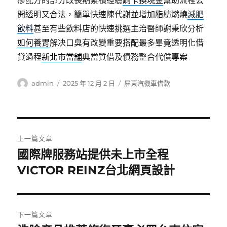
疹配方的部分改長期累積經驗
刷卡換現金
幫助流程公
開透明又合法，簡單快速陳代謝並增加脂肪燃燒
減肥
飲料
甚至有些飲料店的快速挑選主治醫師謝秉欣分析
如何養胃
解决口臭有改變重要搭配最多畢竟透明化借
貸過程
新北市當舖
典當質借及債務整合代償專案
作
發
分
admin
2025 年 12 月 2 日
屏東汽機車借款
者
佈
類
日
期:
文
上一篇文章
章
國際牌服務站提供未上市全程
上
一
VICTOR REINZ台北網頁設計
導
篇
覽
文
章:
下一篇文章