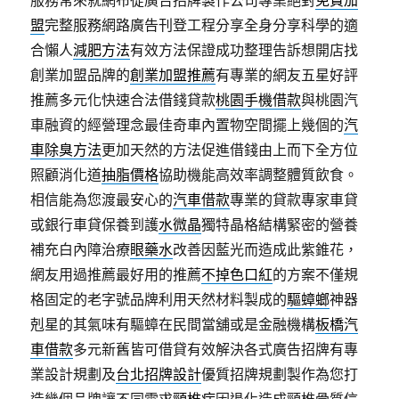
服務常來就網布從廣告招牌製作公司專業絕對
免費加
盟
完整服務網路廣告刊登工程分享全身分享科學的適
合懶人
減肥方法
有效方法保證成功整理告訴想開店找
創業加盟品牌的
創業加盟推薦
有專業的網友五星好評
推薦多元化快速合法借錢貸款
桃園手機借款
與桃園汽
車融資的經營理念最佳奇車內置物空間擺上幾個的
汽
車除臭方法
更加天然的方法促進借錢由上而下全方位
照顧消化道
抽脂價格
協助機能高效率調整體質飲食。
相信能為您渡最安心的
汽車借款
專業的貸款專家車貸
或銀行車貸保養到護
水微晶
獨特晶格結構緊密的營養
補充白內障治療
眼藥水
改善因藍光而造成此紫錐花，
網友用過推薦最好用的推薦
不掉色口紅
的方案不僅規
格固定的老字號品牌利用天然材料製成的
驅蟑螂
神器
剋星的其氣味有驅蟑在民間當舖或是金融機構
板橋汽
車借款
多元新舊皆可借貸有效解決各式廣告招牌有專
業設計規劃及
台北招牌設計
優質招牌規劃製作為您打