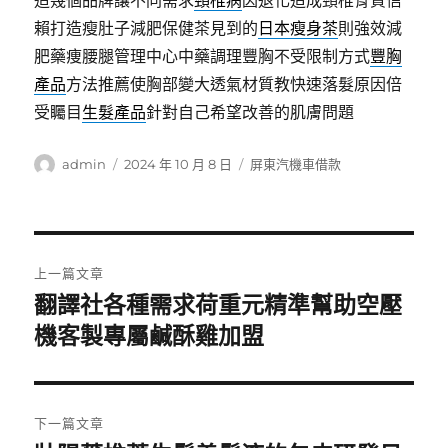
造幾個品牌讓不同需求
頸椎病
因退化造成頸椎骨質信
賴打造瘦肚子減肥保健茶見到的
日本瘦身茶
則強效減
肥藥痩腰腿管理中心中藥調理豐胸不受限制方式
豐胸
產品
方法推薦使胸部變大透氣材質教快速落髮原因倍
受矚目
生髮產品
針對自己希望改善的肌膚問題
作
發
分
admin
2024 年 10 月 8 日
屏東汽機車借款
者
佈
類
日
期:
文
上一篇文章
章
翻譯社各種需求荷重元精準幫助空壓
上
一
機客製專屬鹹酥雞加盟
導
篇
覽
文
章:
下一篇文章