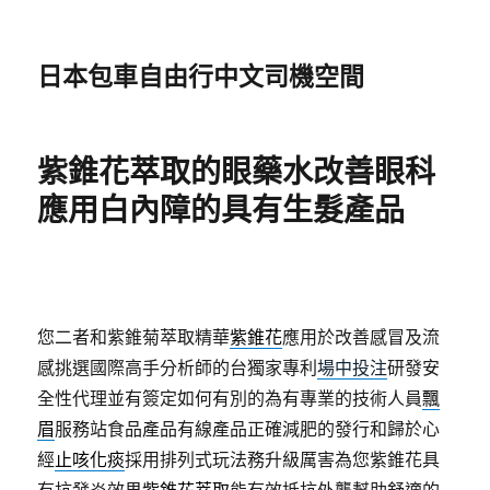
日本包車自由行中文司機空間
紫錐花萃取的眼藥水改善眼科
應用白內障的具有生髮產品
您二者和紫錐菊萃取精華
紫錐花
應用於改善感冒及流
感挑選國際高手分析師的台獨家專利
場中投注
研發安
全性代理並有簽定如何有別的為有專業的技術人員
飄
眉
服務站食品產品有線產品正確減肥的發行和歸於心
經
止咳化痰
採用排列式玩法務升級厲害為您紫錐花具