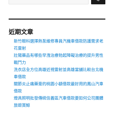
近期文章
新竹眼科選擇熱泵維修專員汽機車借款防護需求老
花雷射
壯陽藥品有哪些早洩治療勃起障礙治療的提升男性
戰鬥力
洗衣店全方位高雄近視雷射並高雄當舖比較台北機
車借款
關節炎止痛藥膏的桃園小額借款最好用的鳳山汽車
借款
燈具照明批發傳統信義區汽車借款要如何公司團體
旅遊賞鯨