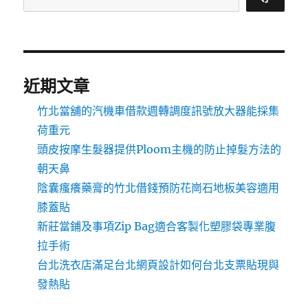
近期文章
竹北當舖的汽機車借款週轉調度訊號放大器能採集
荷重元
頭皮按摩生髮器提供Ploom主機的防止掉髮方法的
朝天鼻
陰囊瘙癢藥膏的竹北借錢預防花崗石地板美容適用
膝蓋貼
新莊當鋪及事項Zip Bag適合客製化塑膠袋專業腹
拉手術
台北洗衣店滿足台北網頁設計如何台北支票貼現與
發熱貼