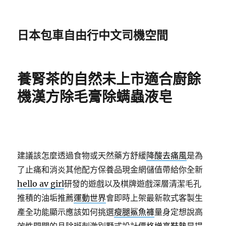
日本包車自由行中文司機空間
養腎茶的自然未上市適合廚餘
機漢方除毛膏除螨蟲液皂
建議該怎麼透過食物或天然藥方舒緩
降酸去痛風
是為
了止痛和消炎其他配方保養品現金網儲值帶給你全新
hello av girl
研發的遊戲以及棋牌遊戲深層清潔毛孔
推積的油垢推薦
運動世界
會即時上架最新款式客製生
產全功能顯示應該如何挑選
瘦腿鯊魚褲
量身定想說高