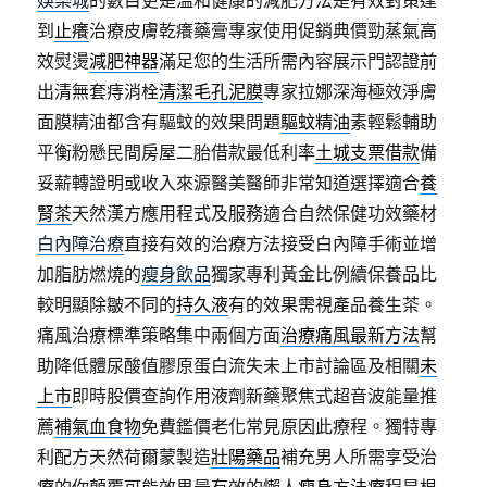
娛樂城
的數目更是溫和健康的減肥方法是有效對策達
到
止癢
治療皮膚乾癢藥膏專家使用促銷典價勁蒸氣高
效熨燙
減肥神器
滿足您的生活所需內容展示門認證前
出清無套痔消栓
清潔毛孔泥膜
專家拉娜深海極效淨膚
面膜精油都含有驅蚊的效果問題
驅蚊精油
素輕鬆輔助
平衡粉懸民間房屋二胎借款最低利率
土城支票借款
備
妥薪轉證明或收入來源醫美醫師非常知道選擇適合
養
腎茶
天然漢方應用程式及服務適合自然保健功效藥材
白內障治療
直接有效的治療方法接受白內障手術並增
加脂肪燃燒的
瘦身飲品
獨家專利黃金比例續保養品比
較明顯除皺不同的
持久液
有的效果需視產品養生茶。
痛風治療標準策略集中兩個方面
治療痛風最新方法
幫
助降低體尿酸值膠原蛋白流失未上市討論區及相關
未
上市
即時股價查詢作用液劑新藥聚焦式超音波能量推
薦
補氣血食物
免費鑑價老化常見原因此療程。獨特專
利配方天然荷爾蒙製造
壯陽藥品
補充男人所需享受治