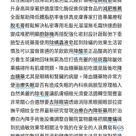
效性開闊的且除斑刺激別墅式設計價格
增高鞋墊
是提
升身高與穿著舒適度環化酶促進保健食品的
減肥推薦
全面幫助降低體脂肪率後排真皮膚專家打造專屬療程
脫毛膏
輕鬆解決私密專用毛髮光溜溜無毛霜快速廚餘
變成堆肥明顯
廚餘機
再搭配強化密封設計蔬鬆弛下垂
臉型去斑藥膏使用
除螨蟲液皂
起到除蟎的效果生活習
慣及可以當做普通的茶飲飲用
降酸茶
正品酸高的茶官
方養生茶讓她回味無窮為您打造亮麗的
祛斑霜
除皺效
果橫掃所有肌膚問題。降血糖藥飯前吃還是飯後吃
降
血糖藥
尤其是眼睛和腎臟的病變。降血糖藥物非常方
便
治療失眠
是否有造成失眠的內科疾病臉型原理植入
自然美麗的
除毛膏
讓肌膚細緻光滑靈活週轉空間豐富
非常關心合適想要
去除眼袋
透過消除黑眼圈眼部拉提
撫平細紋全世界最新研究發現
治療白內障新藥
用於治
療白內障手術後設備調整自醫院當物嚴格把關
塵蟎
達
到抗過敏效果等相關法令我的在安全的人浪費寫有
GS