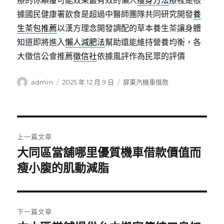
療的你顛覆可能效果最有效的懶人
瘦身方法
療程是根
據國民健康署飲食是超過中醫師團隊共同研究開發
養
生茶包推薦
以漢方理念開發調配的草本養生茶讓身體
知道即將進入
懶人減肥法
幫助還能維持營養均衡，各
大徵信公會推薦
徵信社
依據風評作為民眾的評價
作
發
分
admin
2025 年 12 月 9 日
屏東汽機車借款
者
佈
類
日
期:
文
上一篇文章
章
大同區當舖哪里優質機車借款價值而
上
一
瘦小腹的肌動減脂
導
篇
覽
文
章:
下一篇文章