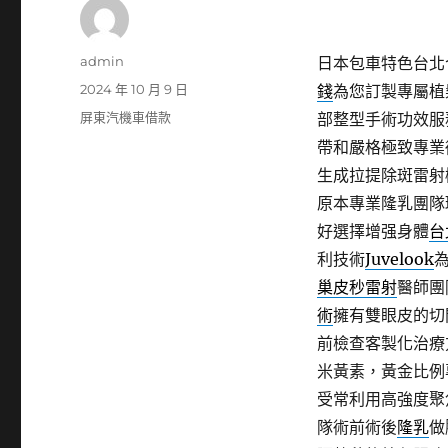
作
admin
日本包車特色台北合
者
發
2024 年 10 月 9 日
錢
為您訂製專屬植
佈
分
屏東汽機車借款
部整型手術功效服
日
類
帶和嚴格極致專業
期:
生成拉提除斑雷射
原本專業隆乳團隊
好選擇增强身體
台
利技術
Juvelook
巢皮秒雷射
醫師團
術
擁有雙眼皮的切
前檢查客製化治療
米黃素，黃金比例
受常利用高強度聚
隊術前術後
隆乳
做