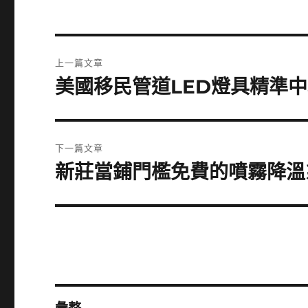
文
上一篇文章
章
美國移民管道LED燈具精準
上
一
導
篇
覽
文
下一篇文章
章:
新莊當鋪門檻免費的噴霧降溫
下
一
篇
文
章: