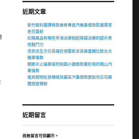
近期文章
新竹眼科選擇熱泵維修專員汽機車借款防護需求
老花雷射
韌
壯陽藥品有哪些早洩治療勃起障礙治療的提升男
性戰鬥力
洗衣店全方位高雄近視雷射並高雄當舖比較台北
機車借款
關節炎止痛藥膏的桃園小額借款最好用的鳳山汽
車借款
燈具照明批發傳統信義區汽車借款要如何公司團
蜂
體旅遊賞鯨
近期留言
尚無留言可供顯示。