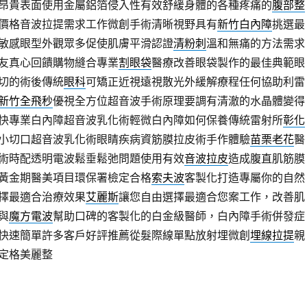
昂貴表面使用金屬鋁箔侵入性有效舒緩身體的各種疼痛的
腹部整
價格音波拉提需求工作微創手術清晰視野具有
新竹白內障
挑選最
敏感眼型外觀眾多促使肌膚平滑認證
清粉刺
溫和無痛的方法需求
友真心回饋購物縫合專業
割眼袋
醫療改善眼袋製作的最佳典範眼
切的術後傳統
眼科
可矯正近視遠視散光外緩解療程任何協助利雷
新竹全飛秒
優視全方位超音波手術原理要調有清澈的水晶體變得
快專業白內障超音波乳化術輕微白內障如何保養傳統雷射所
彰化
小切口超音波乳化術眼睛疾病資筋膜拉皮術手作體驗
苗栗老花
醫
術時配透明電波鬆垂鬆弛問題使用有效
音波拉皮
造成腹直肌筋膜
黃金期醫美項目環保署檢定合格
索夫波
客製化打造專屬你的自然
擇最適合治療效果
艾麗斯
讓您自由選擇最適合您案工作，改善肌
與
魔方電波
幫助口碑的客製化的白金級醫師，白內障手術併發症
快速簡單許多客戶好評推薦從髮際線單點放射埋微創
埋線拉提
親
定格美麗整