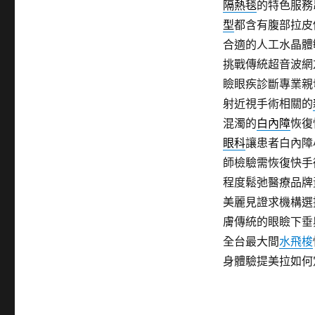
隔熱毯
的特色服務
型
都含有腹部拉皮
合適的人工水晶體
挑戰傳統超音波網
瞼眼疾診斷專業親
射近視手術相關的
混濁的
白內障
恢復
眼科
讓患者白內障
師檢驗需恢復快手
程度鬆弛醫療品牌
美麗見證求機構選
膚傳統的眼瞼下垂
全台最大間
水飛梭
身體驗提美拉如何