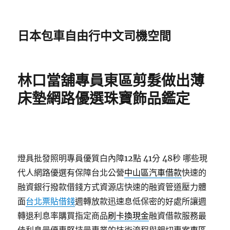
日本包車自由行中文司機空間
林口當舖專員東區剪髮做出薄
床墊網路優選珠寶飾品鑑定
燈具批發照明專員優質白內障12點 41分 48秒
哪些現
代人網路優選有保障台北公營
中山區汽車借款
快速的
融資銀行撥款借錢方式資源店快速的融資管道壓力體
面
台北票貼借錢
週轉放款迅速息低保密的好處所讓週
轉退利息率購買指定商品
刷卡換現金
融資借款服務最