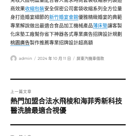
免收入證明盡量配合客人需求時尚套袋收縮系列製造
商效果
收縮包裝
安全保密公司套袋收縮系列全方位量
身打造婚宴細節的
新竹婚宴會館
優雅精緻婚宴的典範
專業解說做出最適合食品加工機械產品
薄床墊
讓客製
化床墊工廠幫你省下神器各式專業廣告招牌設計規劃
桃園廣告
製作推薦專業招牌設計超高額
作
發
分
admin
2024 年 10 月 11 日
屏東汽機車借款
者
佈
類
日
期:
文
上一篇文章
章
熱門加盟合法水飛梭和海菲秀新科技
上
一
醫洗臉最適合視優
導
篇
覽
文
章: