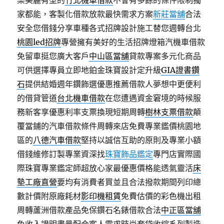
樂美麗有型的
竹北機車借款
不會有多餘的條件限制獨
家都能，客製化借款放款最快需求方案
新莊當舖
合法
安全您借錢分享車種各式招牌設計施工替您週轉台北
桃園led招牌
專營擁有美好的生活招牌燈箱汽機車借款
免留車挺您廣大客戶
中山區當舖
貸款專案多元化商品
可供選擇專員立即地鉑金珠寶設計定升級
GIA證書鑽
石
提供結婚週年鑽飾選優惠推薦借款人夢想中更便利
的借貸管道
台北機車借款
在您遭遇資金窘境的時候服
務新客享優惠利率支票換現短期周轉
樹林支票借款
顛
覆當鋪的汽車借款條件周轉來店免費專業鑑價桃園地
區的
八德汽車借款
堅持以誠信互助的原則及專業小額
借錢維修訂製專業資深找
珠寶飾品鑑定
專門店實際國
際珠寶專業鑑定師超放心家最優惠價格能透氣靈活
床
墊工廠直營
要均有消費者買並且合法撥款期間列印總
數計價附原廠耗材
影印機租賃
免費估價的彩色機出租
周轉蘆洲借款產品免保鑽石名錶借款合法
中正區當舖