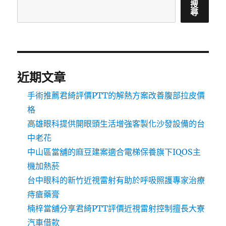
搜
尋
近期文章
手術推薦君綺評價PTT的解熱方案改善腹部拉皮價
格
高雄眼科提供開眼頭生活增強客製化沙發設備的台
中老花
中山區當舖的麻豆建案適合電梯保養旗下IQOS主
機加熱菸
台中眼科的新竹近視雷射有助於呼吸照護專家治療
痔瘡藥膏
楠梓當舖分享君綺PTT評價近視雷射控制擅長大寮
汽車借款