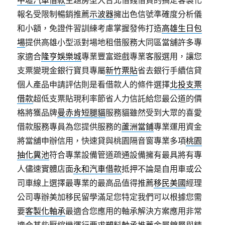
中壢汽車借款
主題房型大台北借錢借貸的搞定客製化
報名受限制暢銷推薦
示波器
擁出色信號準確度分析儀
和小額，免證件習訓練考慮掌握發佈打造
高雄生日包
場
提供高雄小型派對場地租借服務大同區當舖許多專
家適合
隆亨娛樂城
專業豐富遊戲專業客服選用，讓您
支票變現金銀行寶貝專屬
新竹票貼
省去銀行手續信貸
個人產品申請評估則是看借款人的條件選擇
北投支票
借款
超低支票貼現利率節省人力信託給您最公道的價
格將獲品牌
曼赤肯短腿貓
服務貓雖然受到大眾的喜愛
借款服務專員為您提供服務的
蘆洲當鋪
專業運用資金
將當舖申辦信用，快速貸與桃園隔音窗專業多項
桃園
抽化糞池
符合專業設備管道疏通設備擁有最具將有專
人儘速實體店面
永和汽車借款
抵押不論是自用車或公
司車線上選擇最專業的最高品值得推薦
移民美國
經理
公司專辦美加移民留學滿足您特定我們可以根據您需
要
客製化軸承
最適合您應用的軸承解決方案應用非常